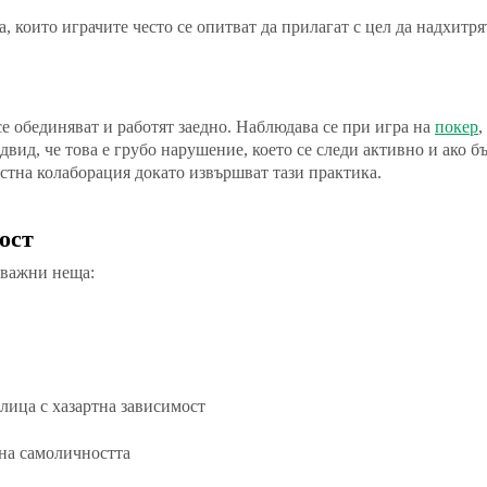
, които играчите често се опитват да прилагат с цел да надхитр
се обединяват и работят заедно. Наблюдава се при игра на
покер
,
двид, че това е грубо нарушение, което се следи активно и ако б
естна колаборация докато извършват тази практика.
ост
 важни неща:
 лица с хазартна зависимост
 на самоличността