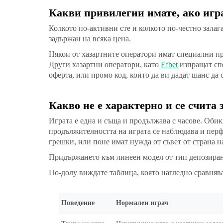
Какви привилегии имате, ако игр
Колкото по-активни сте и колкото по-честно залага
задържан на всяка цена.
Някои от хазартните оператори имат специални пр
Други хазартни оператори, като
Efbet
изпращат спе
оферта, или промо код, които да ви дадат шанс да
Какво не е характерно и се счита 
Играта е една и съща и продължава с часове. Обик
продължителността на играта се наблюдава и перф
грешки, или поне имат нужда от съвет от страна н
Придържането към линеен модел от тип депозиране,
По-долу виждате таблица, която нагледно сравнява
Поведение
Нормален играч