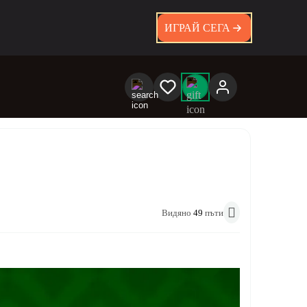
ИГРАЙ СЕГА
Видяно
49
пъти