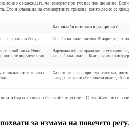
диционно с надеждата, че номерът при тях все пак ще мине. Вси
ата. Ето и класация на стандартните трикове, които лесно се хващ
Как онлайн казината я разкриват?
не на различни бонуси
Онлайн казината засичат IP адресите, от ко
зможно най-нисък House
Нарушаването на правилата и условията вод
използвате определен тип
а онлайн казината в България имат софтуе
уги похвати от този вид с
Хазартните оператори имат системи, които
рмата
поведение, което обикновено води до бан н
зината бързо хващат и без особени усилия. С тях обаче не се изч
похвати за измама на повечето регу