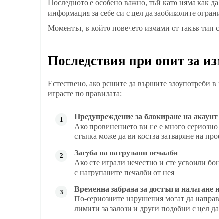
Последното е особено важно, тъй като няма как да
информация за себе си с цел да заобиколите огра
Моментът, в който повечето измами от такъв тип се
Последствия при опит за и
Естествено, ако решите да вършите злоупотреби в 
играете по правилата:
Предупреждение за блокиране на акаунт
Ако провинението ви не е много сериозно 
стъпка може да ви коства затваряне на про
Загуба на натрупани печалби
Ако сте играли нечестно и сте усвоили бон
с натрупаните печалби от нея.
Временна забрана за достъп и налагане 
По-сериозните нарушения могат да направя
лимити за залози и други подобни с цел да