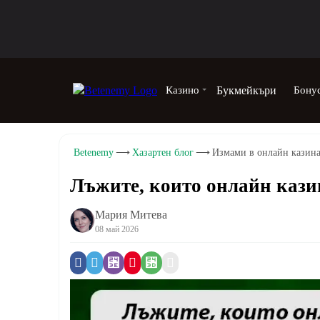
Казино
Букмейкъри
Бону
Betenemy
Хазартен блог
Измами в онлайн казинат
Лъжите, които онлайн кази
Мария Митева
08 май 2026