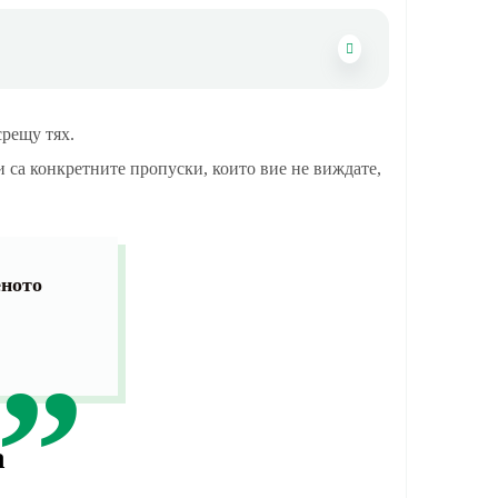
срещу тях.
и са конкретните пропуски, които вие не виждате,
еното
а