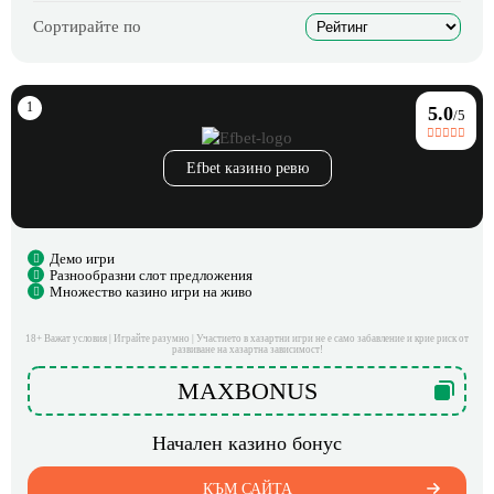
Сортирайте по
5.0
/5
Efbet казино ревю
Демо игри
Разнообразни слот предложения
Множество казино игри на живо
18+ Важат условия | Играйте разумно | Участието в хазартни игри не е само забавление и крие риск от
развиване на хазартна зависимост!
MAXBONUS
Начален казино бонус
КЪМ САЙТА