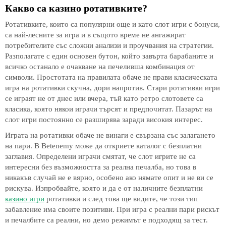
Какво са казино ротативките?
Ротативките, които са популярни още и като слот игри с бонуси,
са най-лесните за игра и в същото време не ангажират
потребителите със сложни анализи и проучвания на стратегии.
Разполагате с един основен бутон, който завърта барабаните и
всичко останало е очакване на печеливша комбинация от
символи. Простотата на правилата обаче не прави класическата
игра на ротативки скучна, дори напротив. Стари ротативки игри
се играят не от днес или вчера, тъй като ретро слотовете са
класика, която някои играчи търсят и предпочитат. Пазарът на
слот игри постоянно се разширява заради високия интерес.
Играта на ротативки обаче не винаги е свързана със залагането
на пари. В Betenemy може да откриете каталог с безплатни
заглавия. Определени играчи смятат, че слот игрите не са
интересни без възможността за реална печалба, но това в
никакъв случай не е вярно, особено ако нямате опит и не ви се
рискува. Изпробвайте, която и да е от наличните безплатни
казино игри
ротативки и след това ще видите, че този тип
забавление има своите позитиви. При игра с реални пари рискът
и печалбите са реални, но демо режимът е подходящ за тест.