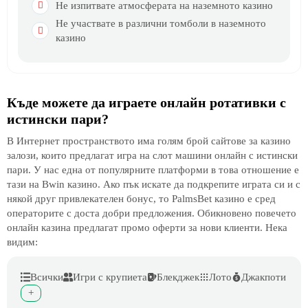
Не изпитвате атмосферата на наземното казино
Не участвате в различни томболи в наземното
казино
Къде можете да играете онлайн ротативки с
истински пари?
В Интернет пространството има голям брой сайтове за казино
залози, които предлагат игра на слот машини онлайн с истински
пари. У нас една от популярните платформи в това отношение е
тази на Bwin казино. Ако пък искате да подкрепите играта си и с
някой друг привлекателен бонус, то PalmsBet казино е сред
операторите с доста добри предложения. Обикновено повечето
онлайн казина предлагат промо оферти за нови клиенти. Нека
видим:
Всички
Игри с крупиета
Блекджек
Лото
Джакпоти
+