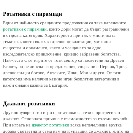
Ротативки с пирамиди
Едни от най-често срещаните предложения са така наречените
ротативки с пирамиди
, които дори могат да бъдат разграничени
в отделна категория. Характерното при тях е мистичната
тематика, която включва древни цивилизации, митични
същества и орнаменти, както и усещането за едно
изследователско приключение, криещо забравени богатства.
Най-често слот игрите от този сектор са посветени на Древен
Египет, но не липсват и предложения, свързани с Персия, Троя,
древногръцки богове, Ацтеките, Инки, Маи и други. От тази
категория има налични казино игри безплатни завъртания в
някои онлайн казина за България.
Джакпот ротативки
Друг популярен тип игри с ротативки са тези с прогресивен
джакпот. Основната причина е възможността за големи печалби.
При играта на
джакпот ротативки
всяка непечеливша врътка
добавя съответната сума към натрупващия се джакпот, който на