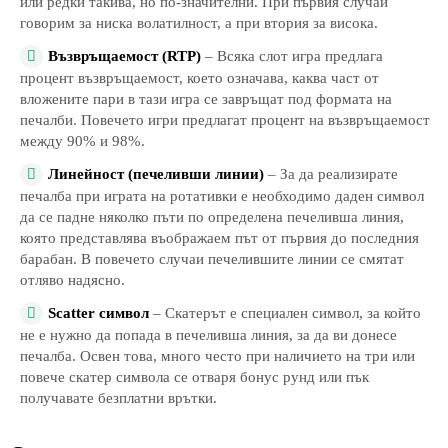
или редки такива, но по-значителни. При първия случай
говорим за ниска волатилност, а при втория за висока.
Възвръщаемост (RTP)
– Всяка слот игра предлага
процент възвръщаемост, което означава, каква част от
вложените пари в тази игра се завръщат под формата на
печалби. Повечето игри предлагат процент на възвръщаемост
между 90% и 98%.
Линейност (печеливши линии)
– За да реализирате
печалба при играта на ротативки е необходимо даден символ
да се падне няколко пъти по определена печеливша линия,
която представлява въображаем път от първия до последния
барабан. В повечето случаи печелившите линии се смятат
отляво надясно.
Scatter символ
– Скатерът е специален символ, за който
не е нужно да попада в печеливша линия, за да ви донесе
печалба. Освен това, много често при наличието на три или
повече скатер символа се отваря бонус рунд или пък
получавате безплатни врътки.