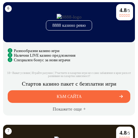
4.8
/5
8888 казино ревю
Разнообразни казино игри
Налични LIVE казино предложения
Специален бонус за нови играчи
18+ Важат условия | Играйте разумно | Участието в хазартни игри не е само забавление и крие риск от
развиване на хазартна зависимост!
Стартов казино пакет с безплатни игри
КЪМ САЙТА
Покажете още +
4.8
/5