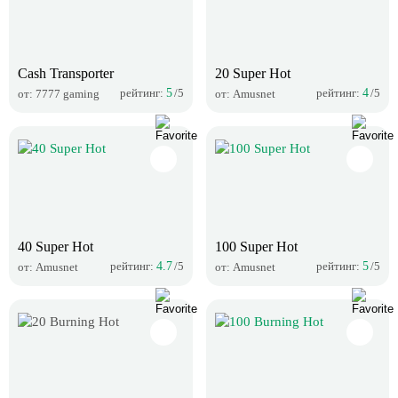
Cash Transporter
20 Super Hot
рейтинг:
5
/5
рейтинг:
4
/5
от: 7777 gaming
от: Amusnet
40 Super Hot
100 Super Hot
рейтинг:
4.7
/5
рейтинг:
5
/5
от: Amusnet
от: Amusnet