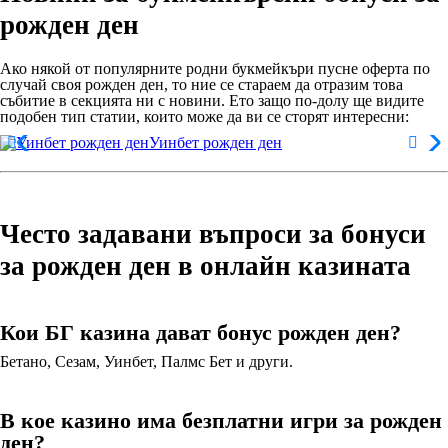
рожден ден
Ако някой от популярните родни букмейкъри пусне оферта по
случай своя рожден ден, то ние се стараем да отразим това
събитие в секцията ни с новини. Ето защо по-долу ще видите
подобен тип статии, които може да ви се сторят интересни:
Уинбет рожден ден
Често задавани въпроси за бонуси
за рожден ден в онлайн казината
Кои БГ казина дават бонус рожден ден?
Бетано, Сезам, Уинбет, Палмс Бет и други.
В кое казино има безплатни игри за рожден
ден?