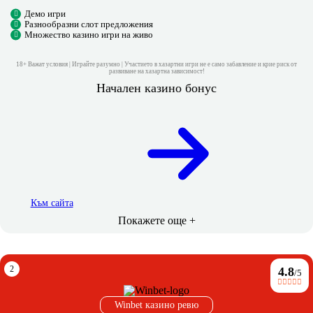
Демо игри
Разнообразни слот предложения
Множество казино игри на живо
18+ Важат условия | Играйте разумно | Участието в хазартни игри не е само забавление и крие риск от
развиване на хазартна зависимост!
Начален казино бонус
Към сайта
Покажете още +
4.8
/5
Winbet казино ревю