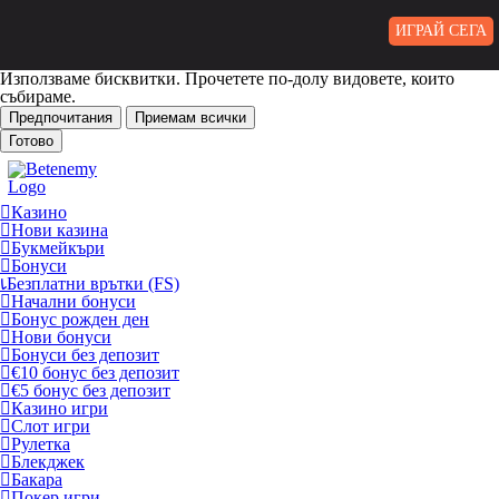
ИГРАЙ СЕГА
Използваме бисквитки. Прочетете по-долу видовете, които
събираме.
Предпочитания
Приемам всички
Готово
Казино
Нови казина
Букмейкъри
Бонуси
Безплатни врътки (FS)
Начални бонуси
Бонус рожден ден
Нови бонуси
Бонуси без депозит
€10 бонус без депозит
€5 бонус без депозит
Казино игри
Слот игри
Рулетка
Блекджек
Бакара
Покер игри