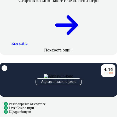
Стартов казино пакет с безплатни игри
Към сайта
Покажете още +
4.4
/5
Alphawin казино ревю
Разнообразие от слотове
Live Casino игри
Щедри бонуси