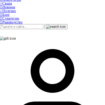
Свара
Новини
Полезно
Блог
Стратегии
Ръководство