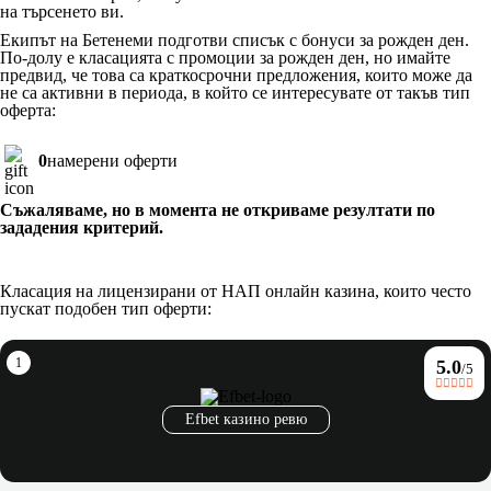
на търсенето ви.
Екипът на Бетенеми подготви списък с бонуси за рожден ден.
По-долу е класацията с промоции за рожден ден, но имайте
предвид, че това са краткосрочни предложения, които може да
не са активни в периода, в който се интересувате от такъв тип
оферта:
0
намерени оферти
Съжаляваме, но в момента не откриваме резултати по
зададения критерий.
Класация на лицензирани от НАП онлайн казина, които често
пускат подобен тип оферти:
5.0
/5
Efbet казино ревю