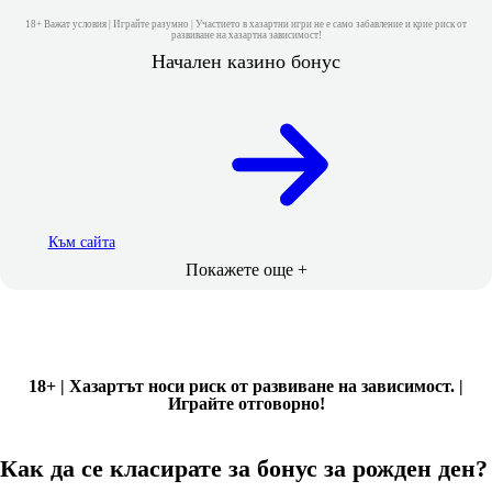
18+ Важат условия | Играйте разумно | Участието в хазартни игри не е само забавление и крие риск от
развиване на хазартна зависимост!
Начален казино бонус
Към сайта
Покажете още +
18+ | Хазартът носи риск от развиване на зависимост. |
Играйте отговорно!
Как да се класирате за бонус за рожден ден?