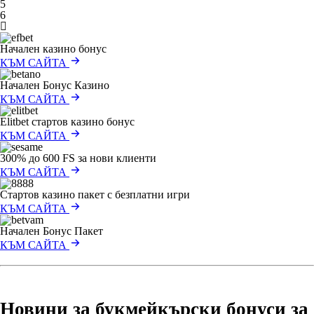
5
6
Начален казино бонус
КЪМ САЙТА
Начален Бонус Казино
КЪМ САЙТА
Elitbet стартов казино бонус
КЪМ САЙТА
300% до 600 FS за нови клиенти
КЪМ САЙТА
Стартов казино пакет с безплатни игри
КЪМ САЙТА
Начален Бонус Пакет
КЪМ САЙТА
Новини за букмейкърски бонуси за