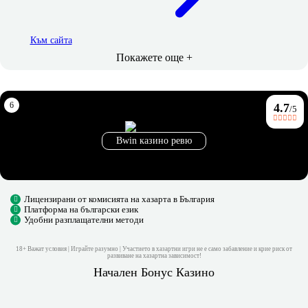
Към сайта
Покажете още +
4.7
/5
Bwin казино ревю
Лицензирани от комисията на хазарта в България
Платформа на български език
Удобни разплащателни методи
18+ Важат условия | Играйте разумно | Участието в хазартни игри не е само забавление и крие риск от
развиване на хазартна зависимост!
Начален Бонус Казино