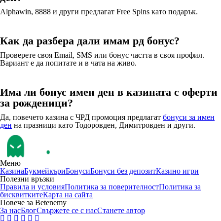
Alphawin, 8888 и други предлагат Free Spins като подарък.
Как да разбера дали имам рд бонус?
Проверете своя Email, SMS или бонус частта в своя профил.
Вариант е да попитате и в чата на живо.
Има ли бонус имен ден в казината с оферти
за рожденици?
Да, повечето казина с ЧРД промоция предлагат
бонуси за имен
ден
на празници като Тодоровден, Димитровден и други.
Меню
Казина
Букмейкъри
Бонуси
Бонуси без депозит
Казино игри
Полезни връзки
Правила и условия
Политика за поверителност
Политика за
бисквитките
Карта на сайта
Повече за Betenemy
За нас
Блог
Свържете се с нас
Станете автор