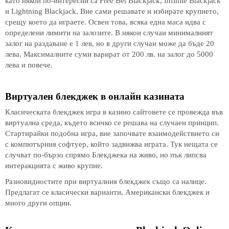
като някои по-интересни са Free Bet Blackjack, Infinite Blackjack
и Lightning Blackjack. Вие сами решавате и избирате крупието,
срещу което да играете. Освен това, всяка една маса идва с
определени лимити на залозите. В някои случаи минималният
залог на раздаване е 1 лев, но в други случаи може да бъде 20
лева. Максималните суми варират от 200 лв. на залог до 5000
лева и повече.
Виртуален блекджек в онлайн казината
Класическата блекджек игра в казино сайтовете се провежда във
виртуална среда, където всичко се решава на случаен принцип.
Стартирайки подобна игра, вие започвате взаимодействието си
с компютърния софтуер, който задвижва играта. Тук нещата се
случват по-бързо спрямо Блекджека на живо, но пък липсва
интеракцията с живо крупие.
Разновидностите при виртуалния блекджек също са налице.
Предлагат се класически варианти, Американски блекджек и
много други опции.