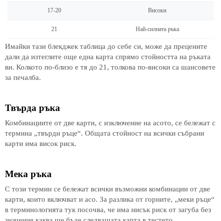
17-20
Високи
21
Най-силната ръка
Имайки тази блекджек таблица до себе си, може да прецените
дали да изтеглите още една карта спрямо стойността на ръката
ви. Колкото по-близо е тя до 21, толкова по-високи са шансовете
за печалба.
Твърда ръка
Комбинациите от две карти, с изключение на асото, се бележат с
термина „твърди ръце“. Общата стойност на всички събрани
карти има висок риск.
Мека ръка
С този термин се бележат всички възможни комбинации от две
карти, които включват и асо. За разлика от горните, „меки ръце“
в терминологията тук посочва, че има нисък риск от загуба без
значение каква ще бъде следващата карта в тестето.