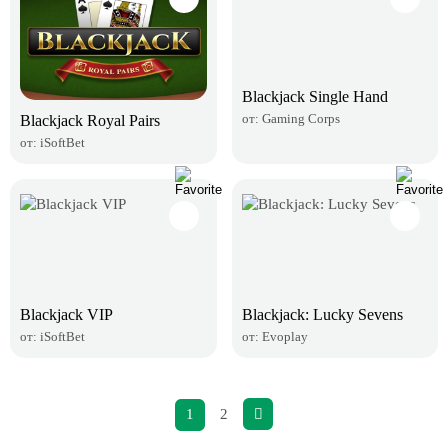
Blackjack Single Hand
от: Gaming Corps
Blackjack Royal Pairs
от: iSoftBet
Blackjack VIP
Blackjack: Lucky Sevens
от: iSoftBet
от: Evoplay
1
2