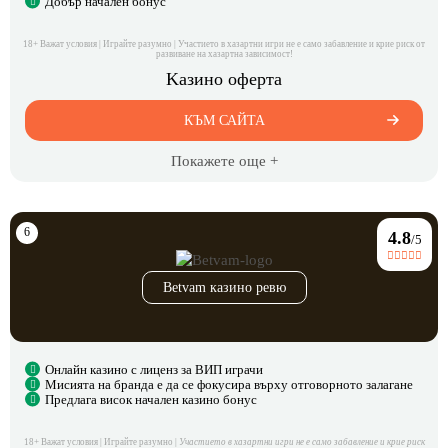
Добър начален бонус
18+ Важат условия | Играйте разумно | Участието в хазартни игри не е само забавление и крие риск от
развиване на хазартна зависимост!
Kaзино оферта
КЪМ САЙТА
Покажете още +
4.8
/5
Betvam казино ревю
Онлайн казино с лиценз за ВИП играчи
Мисията на бранда е да се фокусира върху отговорното залагане
Предлага висок начален казино бонус
18+ Важат условия | Играйте разумно |
Участието в хазартни игри не е само забавление и крие риск