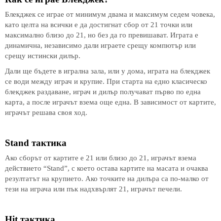
Блекджек се играе от минимум двама и максимум седем човека,
като целта на всички е да достигнат сбор от 21 точки или
максимално близо до 21, но без да го превишават. Играта е
динамична, независимо дали играете срещу компютър или
срещу истински дилър.
Дали ще бъдете в игрална зала, или у дома, играта на блекджек
се води между играч и крупие. При старта на едно класическо
блекджек раздаване, играч и дилър получават първо по една
карта, а после играчът взема още една. В зависимост от картите,
играчът решава своя ход.
Stand тактика
Ако сборът от картите е 21 или близо до 21, играчът взема
действието “Stand”, с което остава картите на масата и очаква
резултатът на крупието. Ако точките на дилъра са по-малко от
тези на играча или пък надхвърлят 21, играчът печели.
Hit тактика