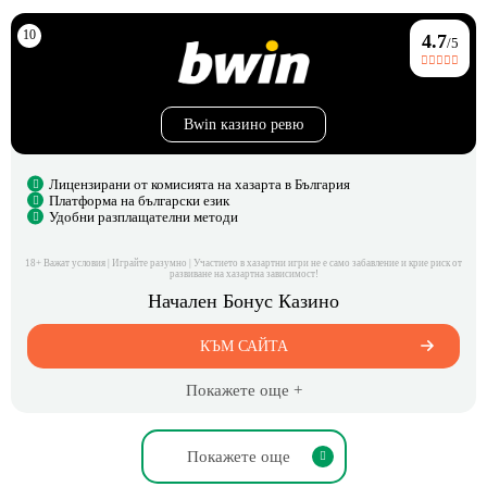
4.7
/5
Bwin казино ревю
Лицензирани от комисията на хазарта в България
Платформа на български език
Удобни разплащателни методи
18+ Важат условия | Играйте разумно | Участието в хазартни игри не е само забавление и крие риск от
развиване на хазартна зависимост!
Начален Бонус Казино
КЪМ САЙТА
Покажете още +
Покажете още