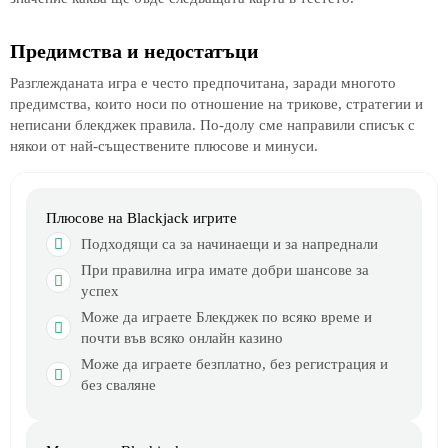
Предимства и недостатъци
Разглежданата игра е често предпочитана, заради многото
предимства, които носи по отношение на трикове, стратегии и
неписани блекджек правила. По-долу сме направили списък с
някои от най-съществените плюсове и минуси.
Плюсове на Blackjack игрите
Подходящи са за начинаещи и за напреднали
При правилна игра имате добри шансове за
успех
Може да играете Блекджек по всяко време и
почти във всяко онлайн казино
Може да играете безплатно, без регистрация и
без сваляне