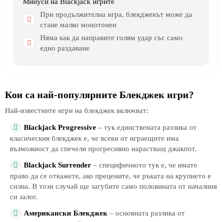
Минуси на Blackjack игрите
При продължителна игра, блекджекът може да
стане малко монотонен
Няма как да направите голям удар със само
едно раздаване
Кои са най-популярните Блекджек игри?
Най-известните игри на блекджек включват:
Blackjack Progressive
– тук единствената разлика от
класическия блекджек е, че всеки от играещите има
възможност да спечели прогресивно нарастващ джакпот.
Blackjack Surrender
– специфичното тук е, че имате
право да се откажете, ако прецените, че ръката на крупието е
силна. В този случай ще загубите само половината от началния
си залог.
Американски Блекджек
– основната разлика от