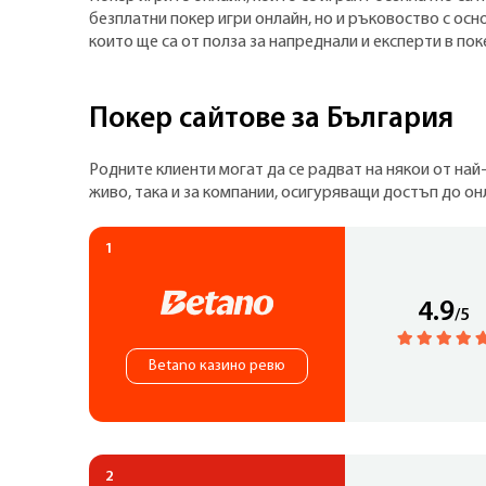
безплатни покер игри онлайн, но и ръковоство с осн
които ще са от полза за напреднали и експерти в пок
Покер сайтове за България
Родните клиенти могат да се радват на някои от най
живо, така и за компании, осигуряващи достъп до он
4.9
/5
Betano казино ревю