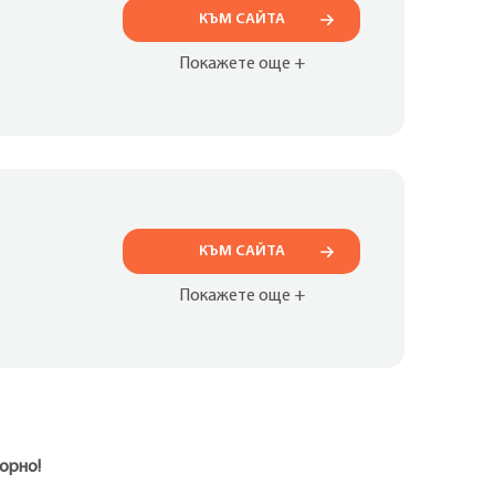
КЪМ САЙТА
Покажете още +
КЪМ САЙТА
Покажете още +
ворно!