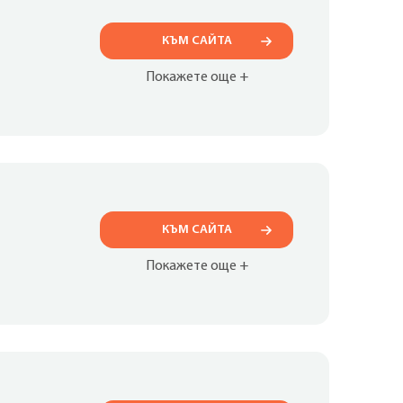
КЪМ САЙТА
Покажете още +
КЪМ САЙТА
Покажете още +