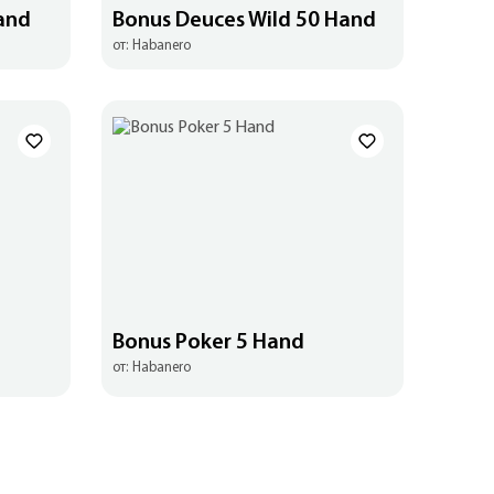
and
Bonus Deuces Wild 50 Hand
от: Habanero
Bonus Poker 5 Hand
от: Habanero