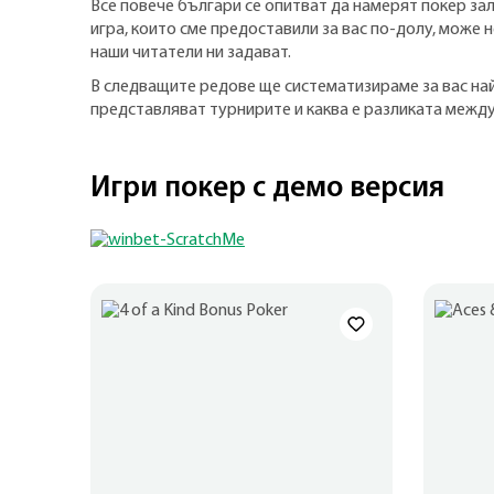
Все повече българи се опитват да намерят покер зал
игра, които сме предоставили за вас по-долу, може н
наши читатели ни задават.
В следващите редове ще систематизираме за вас най-
представляват турнирите и каква е разликата между 
Игри покер с демо версия