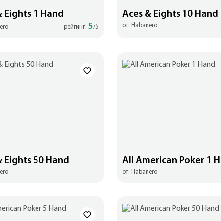
& Eights 1 Hand
Aces & Eights 10 Hand
5
от: Habanero
ero
рейтинг:
/5
& Eights 50 Hand
All American Poker 1 
ero
от: Habanero