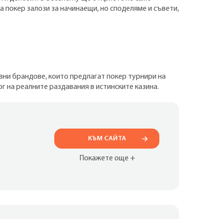
а покер залози за начинаещи, но споделяме и съвети,
овни брандове, които предлагат покер турнири на
ог на реалните раздавания в истинските казина.
КЪМ САЙТА
Покажете още +