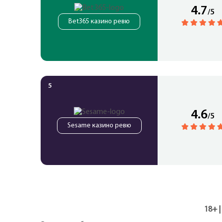
4.7
/5
Bet365 казино ревю
4.6
/5
Sesame казино ревю
18+ |