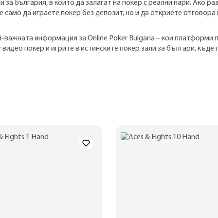
и за България, в които да залагат на покер с реални пари. Ако 
е само да играете покер без депозит, но и да откриете отговора 
важната информация за Online Poker Bulgaria – кои платформи пр
видео покер и игрите в истинските покер зали за българи, къде