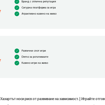
Бранд с отлична репутация
Сигурна платформа за игра
Атрактивно казино на живо
Различни слот игри
Demo за ротативките
Казино игри на живо
 Хазартът носи риск от развиване на зависимост. | Играйте отго