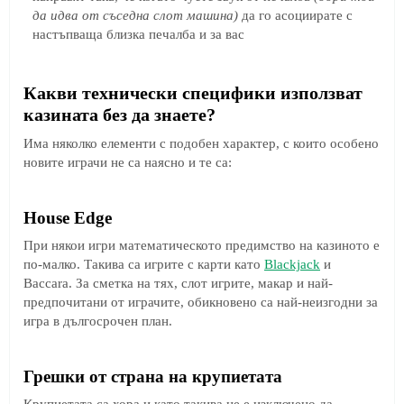
да идва от съседна слот машина)
да го асоциирате с
настъпваща близка печалба и за вас
Какви технически специфики използват
казината без да знаете?
Има няколко елементи с подобен характер, с които особено
новите играчи не са наясно и те са:
House Edge
При някои игри математическото предимство на казиното е
по-малко. Такива са игрите с карти като
Blackjack
и
Baccara. За сметка на тях, слот игрите, макар и най-
предпочитани от играчите, обикновено са най-неизгодни за
игра в дългосрочен план.
Грешки от страна на крупиетата