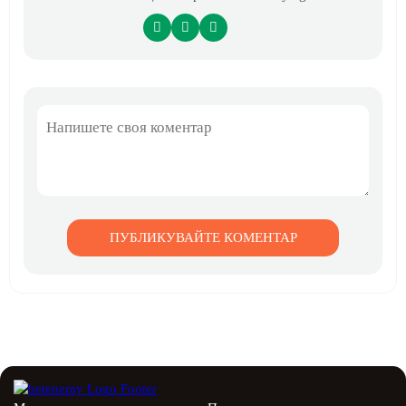
ПУБЛИКУВАЙТЕ КОМЕНТАР