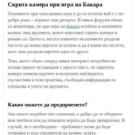
Скрита камера при игра на Бакара
Основното при тази казино игра е да се отгатне кой е с по-
добра ръка – играчът или дилърът. В някои форуми обаче
се коментира, че при игра на
бакара
особено в наземните
казина, има крупиета, които използват скрита камера в
ръкава си. Целта е, когато клиентът на казиното раздели
тестето да вземе картата за сечене и да я влачи по тестето,
като леко раздели картите една от друга.
Това, което обаче според някои интернет потребители
остава скрито за хващане с просто око е, че скритата
камера записва картите и вътрешен наблюдател,
съучастник в тази практика, съобщава информация по
слушалка в ухото на крупието.
Какво можете да предприемете?
Ако имате подобен тип съмнения, е добре да се обърнете
към питбоса или да поискате играта да бъде прекратена. В
случай, че е необходимо – проблемът може да бъде
отправен и към управителя на казино залата.