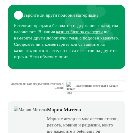
Търсите ли други подобни материали?
Бетенеми предлага безплатно съдържание с хазартна
насоченост. В нашия
казино блог за експерти
ще
намерите други любопитни теми с подобен характер.
Споделете ни в коментарите кои са тайните на
казината, които знаете, но не са известни на другите
играчи. Нека обменим опит.
Добавете ни като предпочитан източник в
Предпочитани източници в Google
Google
Мария Митева
Мария е автор на множество статии,
ревюта, новини и рецензии, които
ще намерите в betenemy.bg.