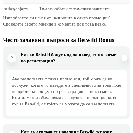
за бонус оферти
Няма разнообразие от промоции за казино игри
Изпробвахте ли някоя от наличните в сайта промоции?
Споделете своето мнение в коментар под това ревю.
Често задавани въпроси за Betwild Bonus
Какъв Betwild бонус код да въведете по време
на регистрация?
Ако разполагате с такъв промо код, той може да ви
послужи, когато го въведете в специалното за това поле
по време на процеса по регистрация на нова сметка.
Към момента обаче няма ексклузивен промоционален
код за Betwild, от който да можете да се възползвате.
Как да отключите началния Betwild депозит