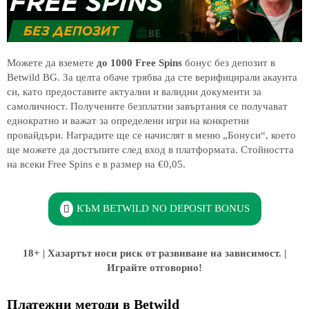
Можете да вземете
до 1000 Free Spins
бонус без депозит в
Betwild BG. За целта обаче трябва да сте верифицирали акаунта
си, като предоставите актуални и валидни документи за
самоличност. Получените безплатни завъртания се получават
еднократно и важат за определени игри на конкретни
провайдъри. Наградите ще се начислят в меню „Бонуси“, което
ще можете да достъпите след вход в платформата. Стойността
на всеки Free Spins е в размер на €0,05.
КЪМ BETWILD NO DEPOSIT BONUS
18+ | Хазартът носи риск от развиване на зависимост. |
Играйте отговорно!
Платежни методи в Betwild