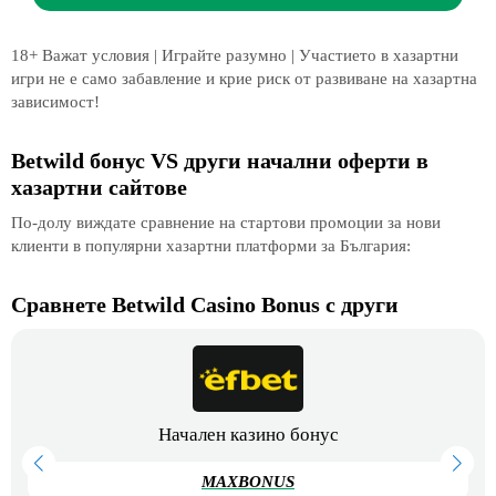
18+ Важат условия | Играйте разумно | Участието в хазартни
игри не е само забавление и крие риск от развиване на хазартна
зависимост!
Betwild бонус VS други начални оферти в
хазартни сайтове
По-долу виждате сравнение на стартови промоции за нови
клиенти в популярни хазартни платформи за България:
Сравнете Betwild Casino Bonus с други
Начален казино бонус
MAXBONUS