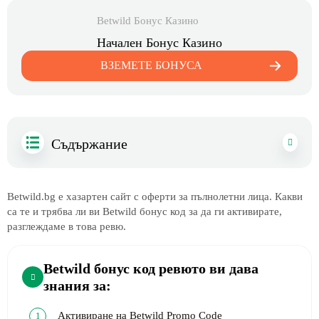
Betwild Бонус Казино
Начален Бонус Казино
ВЗЕМЕТЕ БОНУСА
Съдържание
Betwild.bg е хазартен сайт с оферти за пълнолетни лица. Какви
са те и трябва ли ви Betwild бонус код за да ги активирате,
разглеждаме в това ревю.
Betwild бонус код ревюто ви дава
знания за:
Активиране на Betwild Promo Code