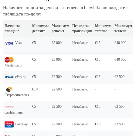
Наличните опции за депозит и теглене в betwild.com виждате в
таблицата по-долу:
Начин за
Минимум
Максимум
Период за
Минимум
Максимум
плащане
депозит
депозит
транзакция
теглене
теглене
Visa
€5
€5 000
Незабавно
€15
€40 000
€5
€5 000
Незабавно
€15
€40 000
MasterCard
ePay.bg
€5
€2 500
Незабавно
€15
€2 500
€10
€2 500
Незабавно
-
-
Cryptocurrencies
€5
€2 500
Незабавно
€15
€2 500
Cashterminal
EasyPay
€5
€2 500
Незабавно
€15
€2 500