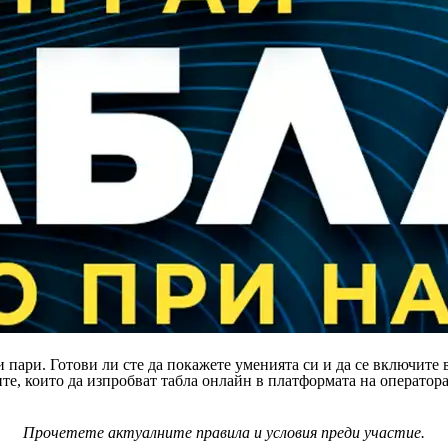
и пари. Готови ли сте да покажете уменията си и да се включите
те, които да изпробват табла онлайн в платформата на оператора
Прочетете актуалните правила и условия преди участие.