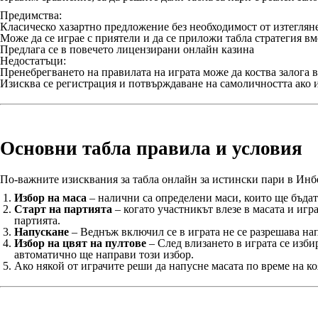
Предимства:
Класическо хазартно предложение без необходимост от изтеглян
Може да се играе с приятели и да се приложи табла стратегия вм
Предлага се в повечето лицензирани онлайн казина
Недостатъци:
Пренебрегването на правилата на играта може да коства залога 
Изисква се регистрация и потвърждаване на самоличността ако и
Основни табла правила и условия
По-важните изисквания за табла онлайн за истински пари в Инб
Избор на маса
– налични са определени маси, които ще бъдат
Старт на партията
– когато участникът влезе в масата и игр
партията.
Напускане
– Веднъж включил се в играта не се разрешава нап
Избор на цвят на пултове
– След влизането в играта се избир
автоматично ще направи този избор.
Ако някой от играчите реши да напусне масата по време на коя