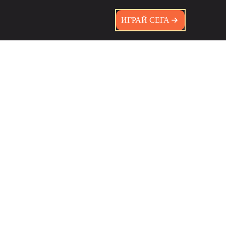
ИГРАЙ СЕГА