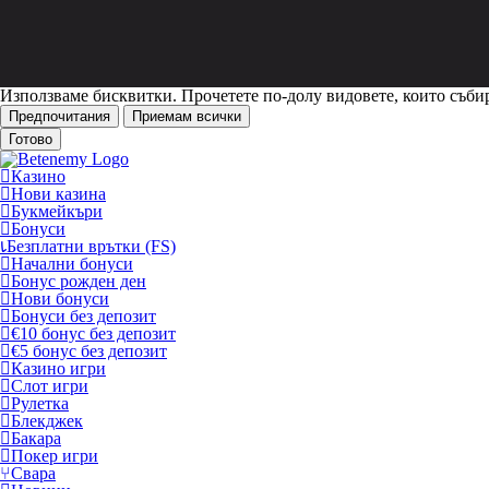
Използваме бисквитки. Прочетете по-долу видовете, които съби
Предпочитания
Приемам всички
Готово
Казино
Нови казина
Букмейкъри
Бонуси
Безплатни врътки (FS)
Начални бонуси
Бонус рожден ден
Нови бонуси
Бонуси без депозит
€10 бонус без депозит
€5 бонус без депозит
Казино игри
Слот игри
Рулетка
Блекджек
Бакара
Покер игри
Свара