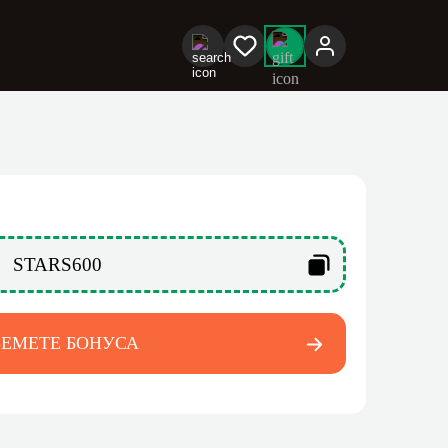
STARS600
ЗЕМЕТЕ БОНУСА