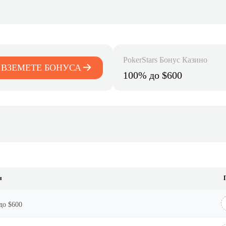
PokerStars Бонус Казино
ВЗЕМЕТЕ БОНУСА
100% до $600
я
до $600