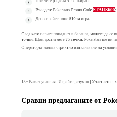
Посетете раздела за банкиране.
STARS600
Въведете Pokerstars Promo Code
;
Депозирайте поне
$10
за игра.
След като парите попаднат в баланса, можете да се 
точки
. Щом достигнете
75 точки
, Pokerstars ще ви 
Операторът налага стриктно изпълняване на условия
18+ Важат условия | Играйте разумно | Участието в х
Сравни предлаганите от Poke