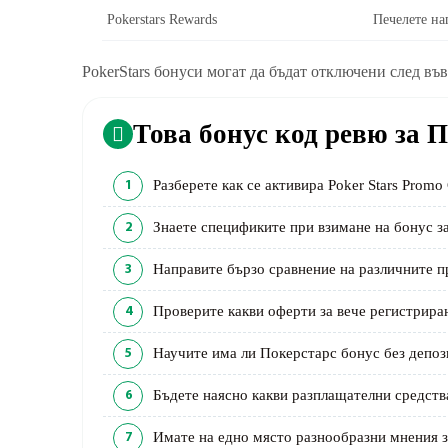
Pokerstars Rewards
Печелете наг
PokerStars бонуси могат да бъдат отключени след въ
Това бонус код ревю за П
Разберете как се активира Poker Stars Promo
Знаете спецификите при взимане на бонус з
Направите бързо сравнение на различните п
Проверите какви оферти за вече регистриран
Научите има ли Покерстарс бонус без депоз
Бъдете наясно какви разплащателни средства
Имате на едно място разнообразни мнения за