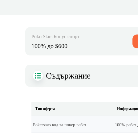
PokerStars Бонус спорт
100% до $600
Съдържание
Тип оферта
Информаци
Pokerstars код за покер рабат
100% рабат 