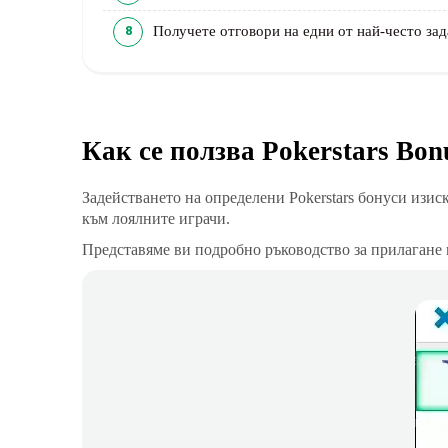
Получете отговори на едни от най-често за
Как се ползва Pokerstars Bon
Задействането на определени Pokerstars бонуси изис
към лоялните играчи.
Представяме ви подробно ръководство за прилагане