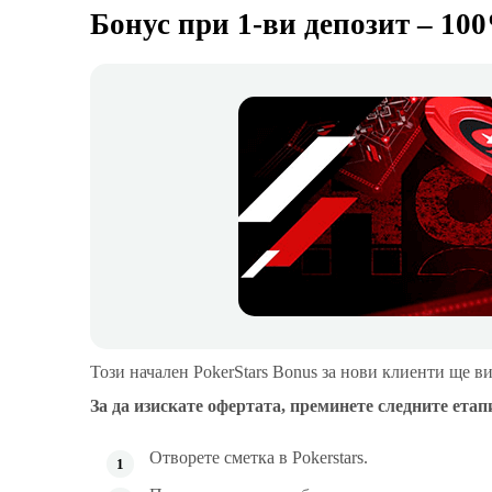
Бонус при 1-ви депозит – 100
Този начален PokerStars Bonus за нови клиенти ще в
За да изискате офертата, преминете следните етап
Отворете сметка в Pokerstars.