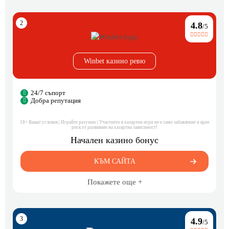
4.8
/5
Winbet казино ревю
24/7 съпорт
Добра репутация
18+ Важат условия | Играйте разумно | Участието в хазартни игри не е само забавление и крие
риск от развиване на хазартна зависимост!
Начален казино бонус
КЪМ САЙТА
Покажете още +
4.9
/5