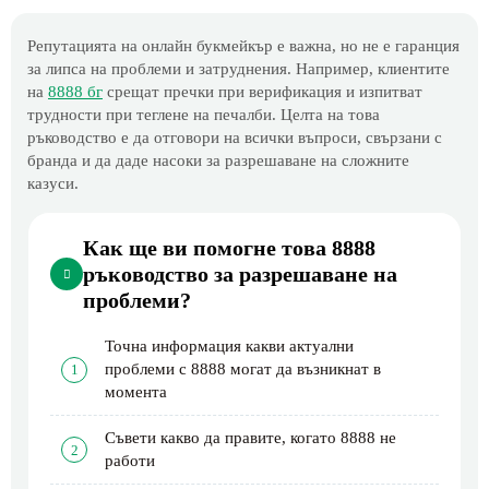
Репутацията на онлайн букмейкър е важна, но не е гаранция
за липса на проблеми и затруднения. Например, клиентите
на
8888 бг
срещат пречки при верификация и изпитват
трудности при теглене на печалби. Целта на това
ръководство е да отговори на всички въпроси, свързани с
бранда и да даде насоки за разрешаване на сложните
казуси.
Как ще ви помогне това 8888
ръководство за разрешаване на
проблеми?
Точна информация какви актуални
проблеми с 8888 могат да възникнат в
момента
Съвети какво да правите, когато 8888 не
работи