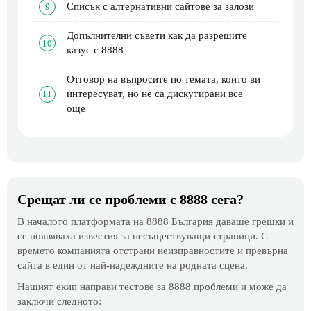
Списък с алтернативни сайтове за залози
Допълнителни съвети как да разрешите
казус с 8888
Отговор на въпросите по темата, които ви
интересуват, но не са дискутирани все
още
Срещат ли се проблеми с 8888 сега?
В началото платформата на 8888 България даваше грешки и
се появяваха известия за несъществуващи страници. С
времето компанията отстрани неизправностите и превърна
сайта в един от най-надеждните на родната сцена.
Нашият екип направи тестове за 8888 проблеми и може да
заключи следното: