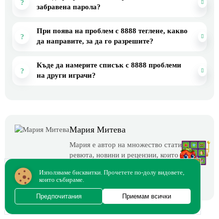
забравена парола?
При поява на проблем с 8888 теглене, какво
да направите, за да го разрешите?
Къде да намерите списък с 8888 проблеми
на други играчи?
Мария Митева
Мария е автор на множество статии,
ревюта, новини и рецензии, които ще
намерите в betenemy.bg.
Използваме бисквитки. Прочетете по-долу видовете,
които събираме.
Предпочитания
Приемам всички