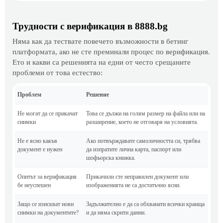
Трудности с верификация в 8888.bg
Няма как да тествате повечето възможности в бетинг
платформата, ако не сте преминали процес по верификация.
Ето и какви са решенията на едни от често срещаните
проблеми от това естество:
Проблем
Решение
Не могат да се прикачат
Това се дължи на голям размер на файла или на
снимки
разширение, което не отговаря на условията.
Не е ясно какъв
Ако потвърждавате самоличността си, трябва
документ е нужен
да изпратите лична карта, паспорт или
шофьорска книжка.
Опитът за верификация
Прикачили сте неправилен документ или
бе неуспешен
изображенията не са достатъчно ясни.
Защо се изискват нови
Задължително е да са обхванати всички краища
снимки на документите?
и да няма скрити данни.