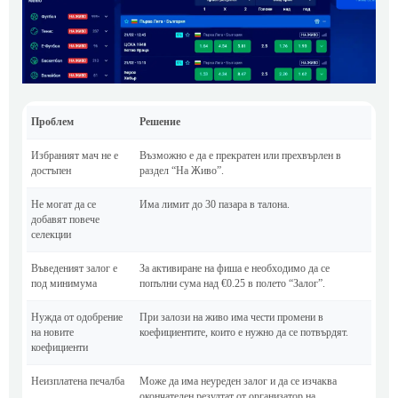
Проблем
Решение
Избраният мач не е
Възможно е да е прекратен или прехвърлен в
достъпен
раздел “На Живо”.
Не могат да се
Има лимит до 30 пазара в талона.
добавят повече
селекции
Въведеният залог е
За активиране на фиша е необходимо да се
под минимума
попълни сума над €0.25 в полето “Залог”.
Нужда от одобрение
При залози на живо има чести промени в
на новите
коефициентите, които е нужно да се потвърдят.
коефициенти
Неизплатена печалба
Може да има неуреден залог и да се изчаква
окончателен резултат от организатор на