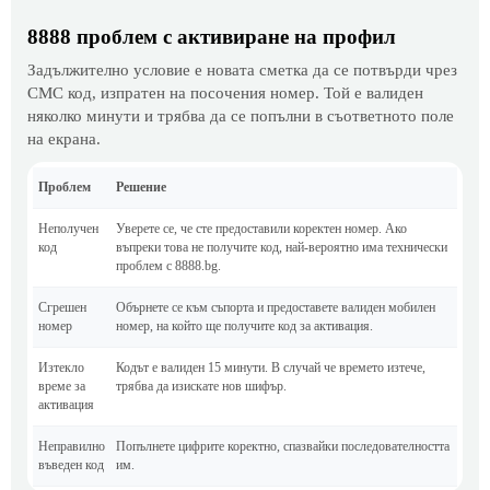
8888 проблем с активиране на профил
Задължително условие е новата сметка да се потвърди чрез
СМС код, изпратен на посочения номер. Той е валиден
няколко минути и трябва да се попълни в съответното поле
на екрана.
Проблем
Решение
Неполучен
Уверете се, че сте предоставили коректен номер. Ако
код
въпреки това не получите код, най-вероятно има технически
проблем с 8888.bg.
Сгрешен
Обърнете се към съпорта и предоставете валиден мобилен
номер
номер, на който ще получите код за активация.
Изтекло
Кодът е валиден 15 минути. В случай че времето изтече,
време за
трябва да изискате нов шифър.
активация
Неправилно
Попълнете цифрите коректно, спазвайки последователността
въведен код
им.