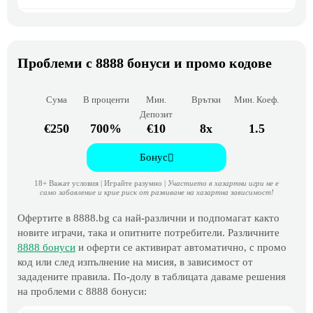
Проблеми с 8888 бонуси и промо кодове
Сума
В проценти
Мин.
Врътки
Мин. Коеф.
Депозит
€250
700%
€10
8x
1.5
Бонус
18+ Важат условия | Играйте разумно |
Участието в хазартни игри не е
само забавление и крие риск от развиване на хазартна зависимост!
Офертите в 8888.bg са най-различни и подпомагат както
новите играчи, така и опитните потребители. Различните
8888 бонуси
и оферти се активират автоматично, с промо
код или след изпълнение на мисия, в зависимост от
зададените правила. По-долу в таблицата даваме решения
на проблеми с 8888 бонуси: