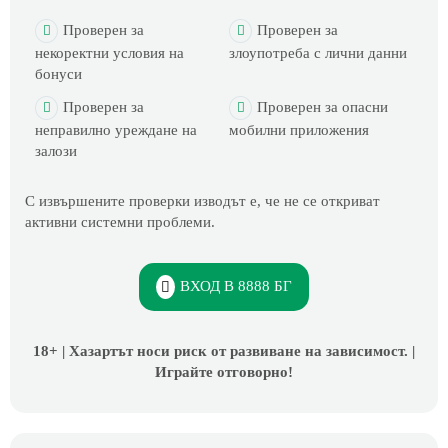
Проверен за
Проверен за
некоректни условия на
злоупотреба с лични данни
бонуси
Проверен за
Проверен за опасни
неправилно уреждане на
мобилни приложения
залози
С извършените проверки изводът е, че не се откриват
активни системни проблеми.
ВХОД В 8888 БГ
18+ | Хазартът носи риск от развиване на зависимост. |
Играйте отговорно!