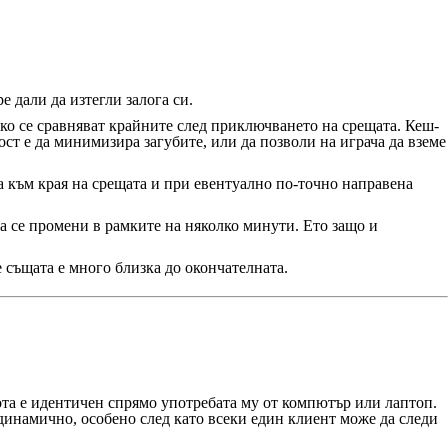
е дали да изтегли залога си.
ко се сравняват крайните след приключването на срещата. Кеш-
ост е да минимизира загубите, или да позволи на играча да вземе
ва към края на срещата и при евентуално по-точно направена
да се промени в рамките на няколко минути. Ето защо и
 същата е много близка до окончателната.
ота е идентичен спрямо употребата му от компютър или лаптоп.
динамично, особено след като всеки един клиент може да следи