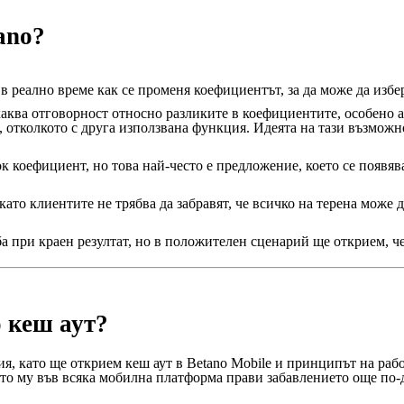
ano?
в реално време как се променя коефициентът, за да може да избер
аква отговорност относно разликите в коефициентите, особено а
о, отколкото с друга използвана функция. Идеята на тази възможн
ок коефициент, но това най-често е предложение, което се появя
ато клиентите не трябва да забравят, че всичко на терена може 
а при краен резултат, но в положителен сценарий ще открием, че
o кеш аут?
я, като ще открием кеш аут в Betano Mobile и принципът на раб
то му във всяка мобилна платформа прави забавлението още по-