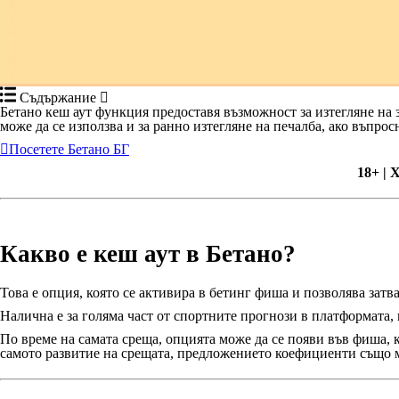
Съдържание
Бетано кеш аут функция предоставя възможност за изтегляне на з
може да се използва и за ранно изтегляне на печалба, ако въпро
Посетете Бетано БГ
18+ | 
Какво е кеш аут в Бетано?
Това е опция, която се активира в бетинг фиша и позволява затва
Налична е за голяма част от спортните прогнози в платформата,
По време на самата среща, опцията може да се появи във фиша, к
самото развитие на срещата, предложението коефициенти също мо