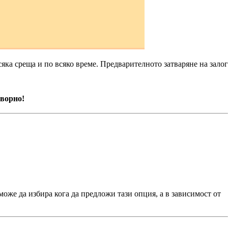
всяка среща и по всяко време. Предварителното затваряне на залог
оворно!
може да избира кога да предложи тази опция, а в зависимост от