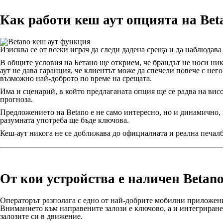
Как работи кеш аут опцията на Bet
Изисква се от всеки играч да следи дадена среща и да наблюдава 
В общите условия на Бетано ще открием, че брандът не носи ник
аут не дава гаранция, че клиентът може да спечели повече с нег
възможно най-доброто по време на срещата.
Има и сценарий, в който предлаганата опция ще се радва на вис
прогноза.
Предложението на Betano е не само интересно, но и динамично, к
разумната употреба ще бъде ключова.
Кеш-аут никога не се доближава до официалната и реална печалб
От кои устройства е наличен Betan
Операторът разполага с едно от най-добрите мобилни приложени
Вниманието към направените залози е ключово, а и интегриране
залозите си в движение.