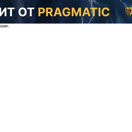
раме.