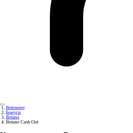
Betenemy
Бонуси
Betano
Betano Cash Out