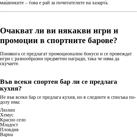
машинките – това е рай за почитателите на хазарта.
Очакват ли ви някакви игри и
промоции в спортните барове?
Понякога се предлагат промоционални бонуси и се провеждат
игри с разнообразни предметни награди, така че няма да
скучаете.
Във всеки спортен бар ли се предлага
кухня?
Не във всеки бар се предлага кухня, но в следните в списъка по-
долу има:
Люлин
Хемус
Красно село
Младост
Пловдив
Варна