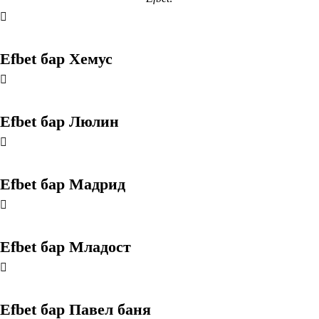
Efbet бар Хемус
Efbet бар Люлин
Efbet бар Мадрид
Efbet бар Младост
Efbet бар Павел баня