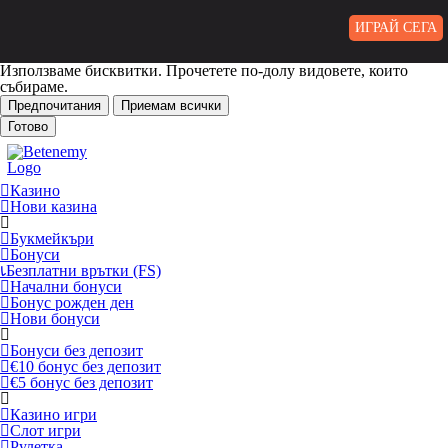
ИГРАЙ СЕГА
Използваме бисквитки. Прочетете по-долу видовете, които
събираме.
Предпочитания
Приемам всички
Готово
Казино
Нови казина
Букмейкъри
Бонуси
Безплатни врътки (FS)
Начални бонуси
Бонус рожден ден
Нови бонуси
Бонуси без депозит
€10 бонус без депозит
€5 бонус без депозит
Казино игри
Слот игри
Рулетка