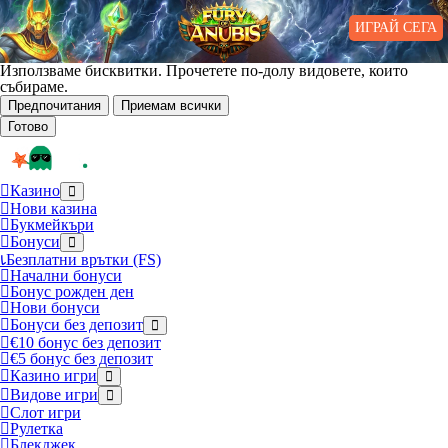
ИГРАЙ СЕГА
Използваме бисквитки. Прочетете по-долу видовете, които
събираме.
Предпочитания
Приемам всички
Готово
Казино
Нови казина
Букмейкъри
Бонуси
Безплатни врътки (FS)
Начални бонуси
Бонус рожден ден
Нови бонуси
Бонуси без депозит
€10 бонус без депозит
€5 бонус без депозит
Казино игри
Видове игри
Слот игри
Рулетка
Блекджек