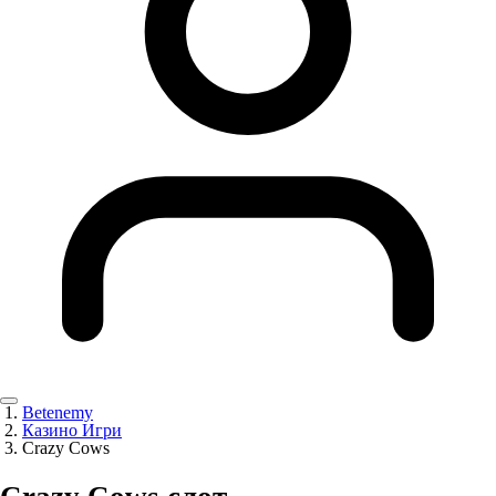
Betenemy
Казино Игри
Crazy Cows