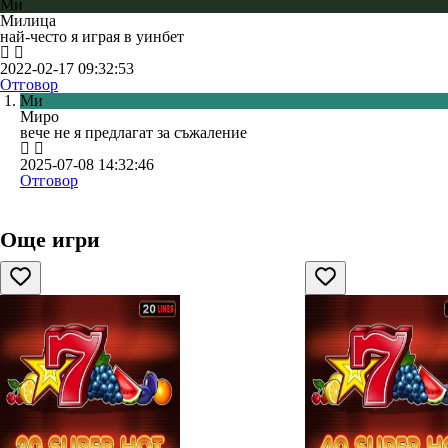
Ми
Милица
най-често я играя в уинбет
2022-02-17 09:32:53
Отговор
Ми
Миро
вече не я предлагат за съжаление
2025-07-08 14:32:46
Отговор
Още игри