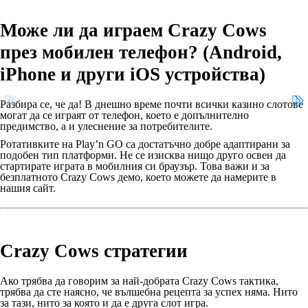
Може ли да играем Crazy Cows
през мобилен телефон? (Android,
iPhone и други iOS устройства)
Разбира се, че да! В днешно време почти всички казино слотове
могат да се играят от телефон, което е допълнително
предимство, а и улеснение за потребителите.
Ротативките на Play’n GO са достатъчно добре адаптирани за
подобен тип платформи. Не се изисква нищо друго освен да
стартирате играта в мобилния си браузър. Това важи и за
безплатното Crazy Cows демо, което можете да намерите в
нашия сайт.
Crazy Cows стратегии
Ако трябва да говорим за най-добрата Crazy Cows тактика,
трябва да сте наясно, че вълшебна рецепта за успех няма. Нито
за тази, нито за която и да е друга слот игра.