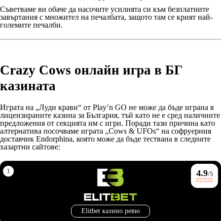
Съветваме ви обаче да насочите усилията си към безплатните
завъртания с множител на печалбата, защото там се крият най-
големите печалби.
Crazy Cows онлайн игра в БГ
казината
Играта на „Луди крави“ от Play’n GO не може да бъде играна в
лицензираните казина за България, тъй като не е сред наличните
предложения от секцията им с игри. Поради тази причина като
алтернатива посочваме играта „Cows & UFOs“ на софруерния
доставчик Endorphina, която може да бъде тествана в следните
хазартни сайтове:
4.9
/5
Elitbet казино ревю