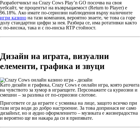
Разработчикът на Crazy Cows Play’n GO посочва на своя
уебсайт, че процентът на възвръщаемост (Return to Player) е
96.18%. Ако имате по-сериозни наблюдения върху наличните
игри казино
на тази компания, вероятно знаете, че това са горе
долу стандартни цифри за нея. Разбира се, има ротативки както
с по-висока, така и с по-ниска RTP стойност.
Дизайн на играта, визуални
елементи, графика и звуци
Като дизайн и графика, Crazy Cows е онлайн игра, която разчита
на чувството за хумор в играещите. Персонажите са куриозни и
смешни – за разлика от по-сериозни слотове.
Пригответе се да играете с усмивка на лице, защото всичко при
тази игра води до добро настроение. За това допринася не само
дизайнът, но и аудио оформлението – музиката е жизнерадостна
и вероятно ще ви накара да си я припявате.