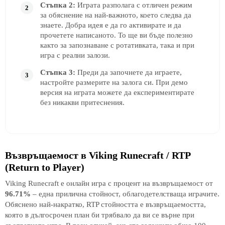
Стъпка 2:
Играта разполага с отличен режим
за обяснение на най-важното, което следва да
знаете. Добра идея е да го активирате и да
прочетете написаното. То ще ви бъде полезно
както за запознаване с ротативката, така и при
игра с реални залози.
Стъпка 3:
Преди да започнете да играете,
настройте размерите на залога си. При демо
версия на играта можете да експериментирате
без никакви притеснения.
Възвръщаемост в Viking Runecraft / RTP
(Return to Player)
Viking Runecraft е онлайн игра с процент на възвръщаемост от
96.71%
– една прилична стойност, облагодетелстваща играчите.
Обяснено най-накратко, RTP стойността е възвръщаемостта,
която в дългосрочен план би трябвало да ви се върне при