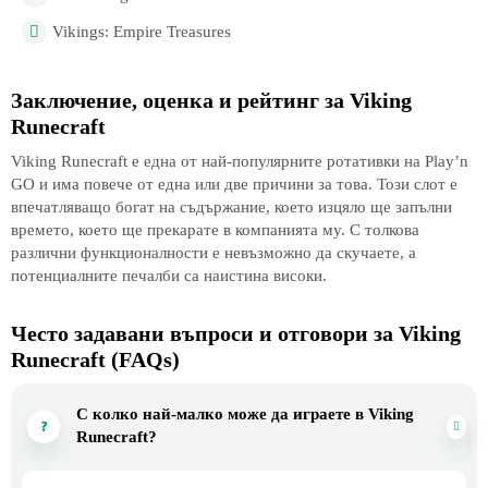
Vikings: Empire Treasures
Заключение, оценка и рейтинг за Viking
Runecraft
Viking Runecraft е една от най-популярните ротативки на Play’n
GO и има повече от една или две причини за това. Този слот е
впечатляващо богат на съдържание, което изцяло ще запълни
времето, което ще прекарате в компанията му. С толкова
различни функционалности е невъзможно да скучаете, а
потенциалните печалби са наистина високи.
Често задавани въпроси и отговори за Viking
Runecraft (FAQs)
С колко най-малко може да играете в Viking
Runecraft?