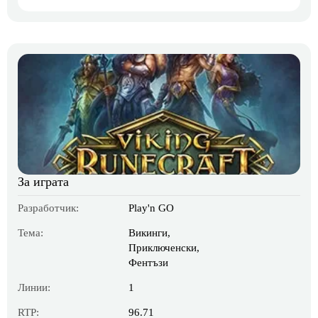
За играта
Разработчик:
Play'n GO
Тема:
Викинги,
Приключенски,
Фентъзи
Линии:
1
RTP:
96.71