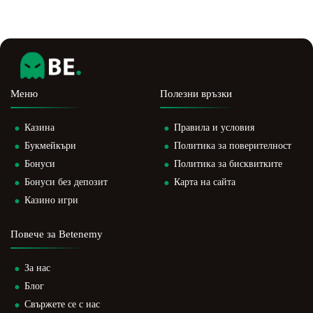
Меню
Полезни връзки
Казина
Правила и условия
Букмейкъри
Политика за поверителност
Бонуси
Политика за бисквитките
Бонуси без депозит
Карта на сайта
Казино игри
Повече за Betenemy
За нас
Блог
Свържете се с нас