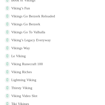
Book of Vikings
Viking’s Fun
Vikings Go Berzerk Reloaded
Vikings Go Berzerk
Vikings Go To Valhalla
Viking’s Legacy Everyway
Vikings Way
Le Viking
Viking Runecraft 100
Viking Riches
Lightning Viking
Thirsty Viking
Viking Video Slot
Tiki Vikings