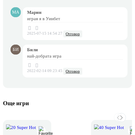
МА
Марин
играя я в Уинбет
2025-07-15 14:54:27
Отговор
БИ
Били
най-добрата игра
2022-02-14 09:23:45
Отговор
Още игри