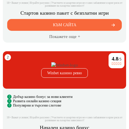
18+ Важат условия | Играйте разумно | Участието в хазартни игри не е само забавление и крие риск от
развиване на хазартна зависимост!
Стартов казино пакет с безплатни игри
КЪМ САЙТА
Покажете още +
4.8
/5
Winbet казино ревю
Добър казино бонус за нови клиенти
Развита онлайн казино секция
Популярни и търсени слотове
18+ Важат условия | Играйте разумно | Участието в хазартни игри не е само забавление и крие риск от
развиване на хазартна зависимост!
Начален казино бонус