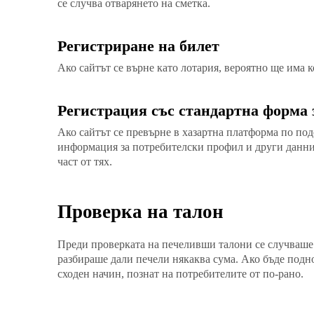
се случва отварянето на сметка.
Регистриране на билет
Ако сайтът се върне като лотария, вероятно ще има к
Регистрация със стандартна форма 
Ако сайтът се превърне в хазартна платформа по по
информация за потребителски профил и други данни,
част от тях.
Проверка на талон
Преди проверката на печеливши талони се случваше 
разбираше дали печели някаква сума. Ако бъде подно
сходен начин, познат на потребителите от по-рано.