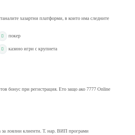
станалите хазартни платформи, в които има следните
покер
казино игри с крупиета
тов бонус при регистрация. Ето защо ако 7777 Online
а за лоялни клиенти. Т. нар. ВИП програми