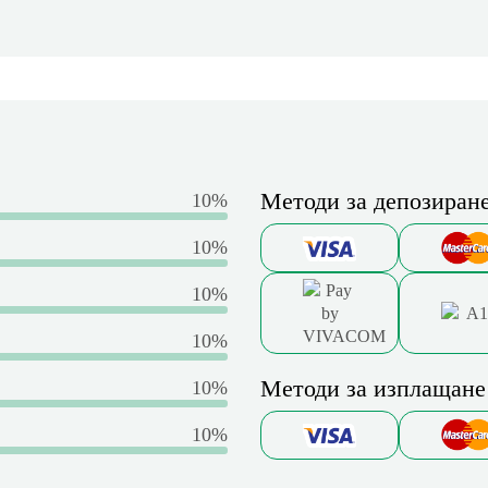
Методи за депозиран
10%
10%
10%
10%
Методи за изплащане
10%
10%