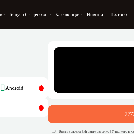
и
Бонуси без депозит
Казино игри
Новини
Полезно
Android
777
18+ Важат условия | Играйте разумно | Участието в ха