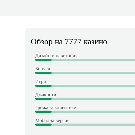
Oбзор на 7777 казино
Дизайн и навигация
Бонуси
Игри
Джакпоти
Грижа за клиентите
Мобилна версия