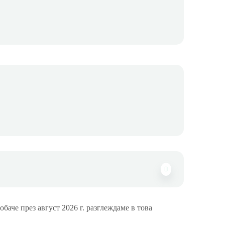
баче през август 2026 г. разглеждаме в това