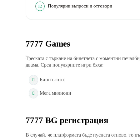
Популярни въпроси и отговори
7777 Games
Треската с търкане на билетчета с моментни печалби
двама. Сред популярните игри бяха:
Бинго лото
Мега милиони
7777 BG регистрация
В случай, че платформата бъде пусната отново, то пъ