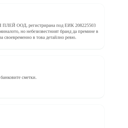
ТАП ПЛЕЙ ООД, регистрирана под ЕИК 208225503
 миналото, но небезизвестният бранд да премине в
ра своевременно в това детайлно ревю.
 банковите сметки.