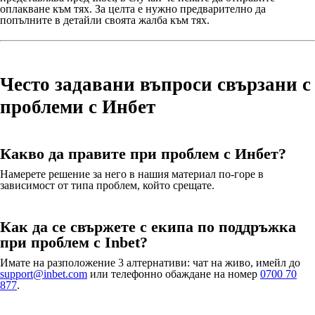
оплакване към тях. За целта е нужно предварително да
попълните в детайли своята жалба към тях.
Често задавани въпроси свързани с
проблеми с Инбет
Какво да правите при проблем с Инбет?
Намерете решение за него в нашия материал по-горе в
зависимост от типа проблем, който срещате.
Как да се свържете с екипа по поддръжка
при проблем с Inbet?
Имате на разположение 3 алтернативи: чат на живо, имейл до
support@inbet.com
или телефонно обаждане на номер
0700 70
877
.