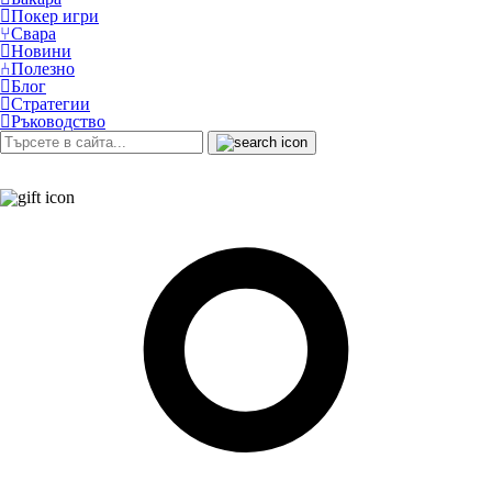
Покер игри
Свара
Новини
Полезно
Блог
Стратегии
Ръководство