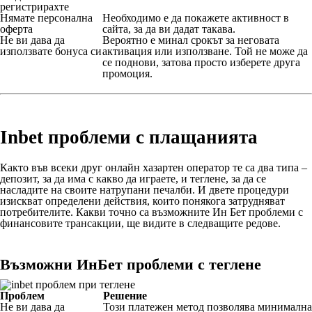
регистрирахте
Нямате персонална
Необходимо е да покажете активност в
оферта
сайта, за да ви дадат такава.
Не ви дава да
Вероятно е минал срокът за неговата
използвате бонуса си
активация или използване. Той не може да
се поднови, затова просто изберете друга
промоция.
Inbet проблеми с плащанията
Както във всеки друг онлайн хазартен оператор те са два типа –
депозит, за да има с какво да играете, и теглене, за да се
насладите на своите натрупани печалби. И двете процедури
изискват определени действия, които понякога затрудняват
потребителите. Какви точно са възможните Ин Бет проблеми с
финансовите трансакции, ще видите в следващите редове.
Възможни ИнБет проблеми с теглене
Проблем
Решение
Не ви дава да
Този платежен метод позволява минимална