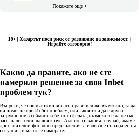
Покажете още +
18+ | Хазартът носи риск от развиване на зависимост. |
Играйте отговорно!
Какво да правите, ако не сте
намерили решение за своя Inbet
проблем тук?
Въпреки, че нашият екип винаги прави всичко възможно, за да
ви помогне при Инбет проблем, или каквото и да е друго
затруднение в гейминг и бетинг сферата, възможно е да не сме
засегнали точно вашия казус. Ако това е вашият случай, имаме
допълнителни финални предложения за излизане от задънената
ситуация, в която се намирате.