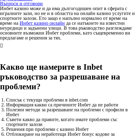
Въпроси и отговори
Инбет казино може и да има дългогодишен опит в сферата с
игралните зали, но не и в областта на онлайн казино услугите и
спортните залози. Ето защо е напълно нормално от време на
време на
Инбет казино онлайн
да се натъкнете на известни
неуредици и задънени улици. В това ръководство разглеждаме
основните възможни Инбет проблеми, като същевременно ви
предлагаме и решения за тях.
Какво ще намерите в Inbet
ръководство за разрешаване на
проблеми?
Списък с текущи проблеми в inbet.com
Информация какви са причините Инбет да не работи
Полезни методи за разрешаване на проблеми с профили в
Инбет
Съвети какво да правите, когато имате проблеми със
спортните залози
Решения при проблеми с казино Инбет
Отблокиране на неработещи Инбет бонус кодове за