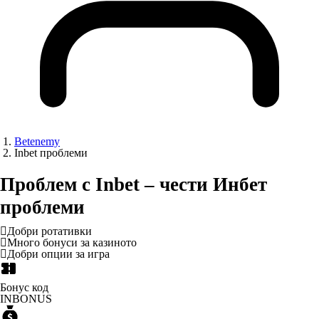
Betenemy
Inbet проблеми
Проблем с Inbet – чести Инбет
проблеми
Добри ротативки
Много бонуси за казиното
Добри опции за игра
Бонус код
INBONUS