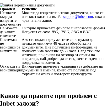
Проблем
Решение
Не знаете
Можете да изпратите всички документи, които се
къде да
изискват както на имейл
support@inbet.com
, така и
изпратите
чрез чата на живо.
документите
Не можете
Сигурно прикачвате файлове с непозволен формат.
да качите
Допускат се само
JPG, JPEG, PNG и PDF
.
снимките
Системата
Ако сте подали документите си, е нужно да
не
изчакате минимум 48 часа за обработка на
верифицира
документите. Ние получихме информация, че
акаунта ви
понякога има забавяне до 72 часа. След тяхното
изтичане, при липса на отговор от страна на
оператора, най-добре е да се свържете с отдела по
поддръжка на клиенти.
Отказаха ви
Внимателно прочетете указанията за добавяне на
верификация
документи в имейла, който сте получили под
формата на отказ и повторете процедурата.
Какво да правите при проблем с
Inbet залози?