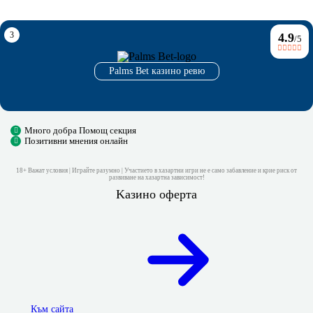
4.9
/5
Palms Bet казино ревю
Много добра Помощ секция
Позитивни мнения онлайн
18+ Важат условия | Играйте разумно | Участието в хазартни игри не е само забавление и крие риск от
развиване на хазартна зависимост!
Kaзино оферта
Към сайта