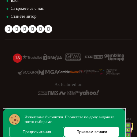
Блог
Свържете се с нас
Станете автор
18
As featured on
© 2014 - 2026 Betenemy.bg - Онлайн Казина и Игри
Използваме бисквитки. Прочетете по-долу видовете,
Само за лица над 18 години. Този сайт има информационен характер и предоставя
които събираме.
информация, сравнения и ревюта на лицензирани организатори на хазартни игри.
При участие в хазартни игри избирайте само лицензирани оператори. Хазартът
Предпочитания
Приемам всички