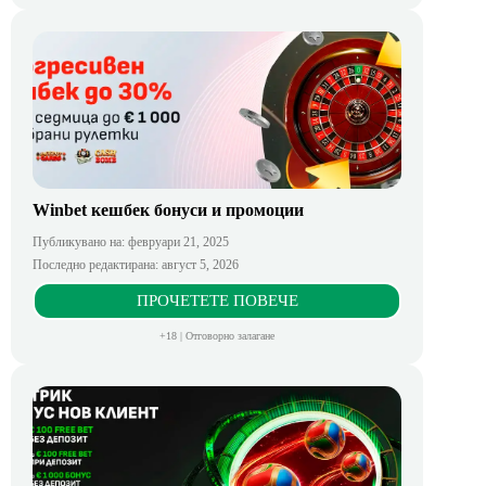
Winbet кешбек бонуси и промоции
Публикувано на: февруари 21, 2025
Последно редактирана: август 5, 2026
ПРОЧЕТЕТЕ ПОВЕЧЕ
+18 | Отговорно залагане