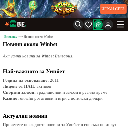
ИГРАЙ СЕГА
Betenemy
Новини около Winbet
Новини около Winbet
Актуални новини за Winbet България.
Най-важното за Уинбет
Година на основаване:
2011
Лиценз от НАП:
активен
Спортни залози:
традиционни и залози в реално време
Казино:
онлайн ротативки и игри с истински дилъри
Актуални новини
Прочетете последните новини за Уинбет в списъка по-долу: