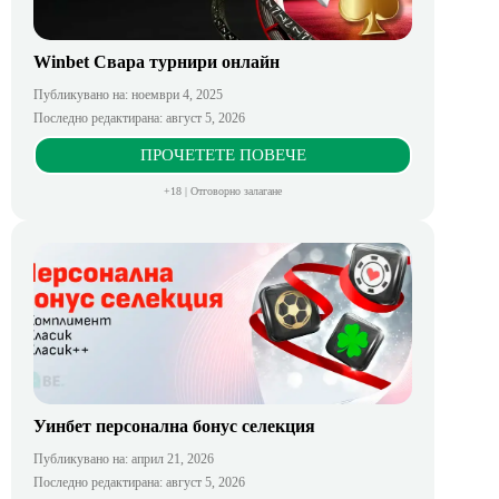
Winbet Свара турнири онлайн
Публикувано на: ноември 4, 2025
Последно редактирана: август 5, 2026
ПРОЧЕТЕТЕ ПОВЕЧЕ
+18 | Отговорно залагане
Уинбет персонална бонус селекция
Публикувано на: април 21, 2026
Последно редактирана: август 5, 2026