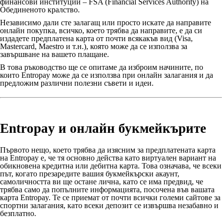
финансови институции – FSA (Financial Services Authority) на
Обединеното кралство.
Независимо дали сте залагащ или просто искате да направите
онлайн покупка, всичко, което трябва да направите, е да си
издадете предплатена карта от почти всякакъв вид (Visa,
Mastercard, Maestro и т.н.), която може да се използва за
завършване на вашето плащане.
В това ръководство ще се опитаме да изброим начините, по
които Entropay може да се използва при онлайн залагания и да
предложим различни полезни съвети и идеи.
Entropay и онлайн букмейкърите
Първото нещо, което трябва да изясним за предплатената карта
на Entropay е, че тя основно действа като виртуален вариант на
обикновена кредитна или дебитна карта. Това означава, че всеки
път, когато презаредите вашия букмейкърски акаунт,
самоличността ви ще остане лична, като се има предвид, че
трябва само да попълните информацията, посочена във вашата
карта Entropay. Те се приемат от почти всички големи сайтове за
спортни залагания, като всеки депозит се извършва незабавно и
безплатно.