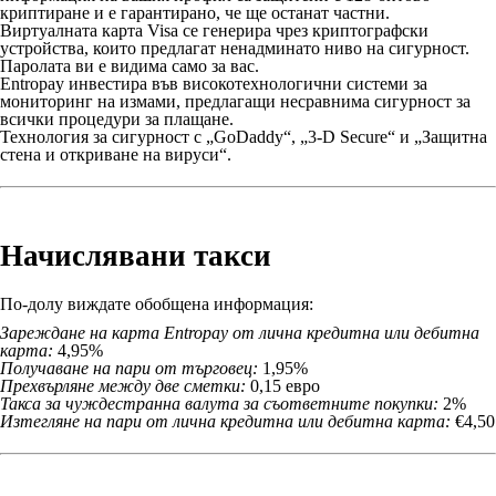
криптиране и е гарантирано, че ще останат частни.
Виртуалната карта Visa се генерира чрез криптографски
устройства, които предлагат ненадминато ниво на сигурност.
Паролата ви е видима само за вас.
Entropay инвестира във високотехнологични системи за
мониторинг на измами, предлагащи несравнима сигурност за
всички процедури за плащане.
Технология за сигурност с „GoDaddy“, „3-D Secure“ и „Защитна
стена и откриване на вируси“.
Начислявани такси
По-долу виждате обобщена информация:
Зареждане на карта Entropay от лична кредитна или дебитна
карта:
4,95%
Получаване на пари от търговец:
1,95%
Прехвърляне между две сметки:
0,15 евро
Такса за чуждестранна валута за съответните покупки:
2%
Изтегляне на пари от лична кредитна или дебитна карта:
€4,50