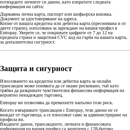
потвърдите личните си данни, като изпратите следната
информация на сайта:
Държавна лична карта, паспорт или шофьорска книжка.
Документ за удостоверяване на адреса.
Копие от вашата кредитна или дебитна карта (преснимана и от
двете страни), използванa за зареждане на вашия профил в
Entropay. Уверете се, че покривате цифрите от 7 до 12 на
предната страна и защитния CVC код на гърба на вашата карта,
за допълнителна сигурност.
Защита и сигурност
Използването на кредитна или дебитна карта за онлайн
трансакции може понякога да се окаже рисковано, тъй като
трябва да разкривате чувствителна финансова информация на
вероятно ненадежден търговец.
Entropay ви позволява да премахнете напълно този риск.
Когато извършвате трансакция с Entropay, тези данни не се
виждат от търговеца, а се използват само за администриране на
профила ви.
Входните данни, трансакциите, личната и финансовата
информация на вашия профил са защитени с 128-битово