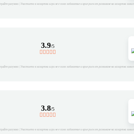
Играйте разумно |
Участието в хазартни игри не е само забавление и крие риск от развиване на хазартна зави
3.9
/5
Играйте разумно |
Участието в хазартни игри не е само забавление и крие риск от развиване на хазартна зави
3.8
/5
Играйте разумно |
Участието в хазартни игри не е само забавление и крие риск от развиване на хазартна зави