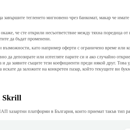
а да завършите тегленето мигновено чрез банкомат, макар че имат
 окаже, че сте открили несъответствие между тяхна поредица от
нтите да бъдат променени.
и възможности, като например оферти с ограничено време или к
вно да депозирате или изтегляте парите си и ако случайно откр
а и да заявите същите тези коефициенти преди някой друг. Това 
да искате да заложите на конкретен пазар, който текущите ви бук
Skrill
НАП хазартни платформи в България, които приемат такъв тип р