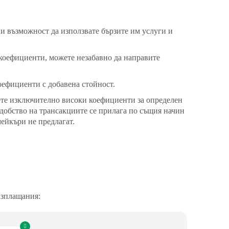
е и възможност да използвате бързите им услуги и
 коефициенти, можете незабавно да направите
оефициенти с добавена стойност.
иете изключително високи коефициенти за определен
удобство на трансакциите се прилага по същия начин
мейкъри не предлагат.
азплащания: