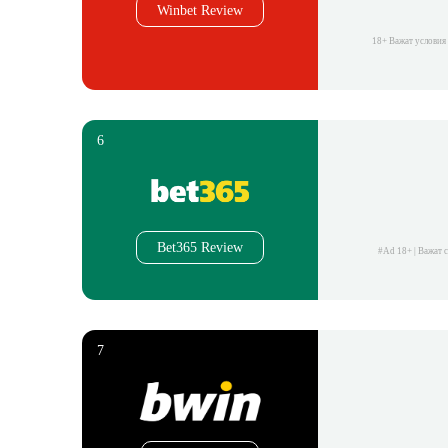
Winbet Review
18+ Важат условия 
Bet365 Review
#Ad 18+ | Важат с