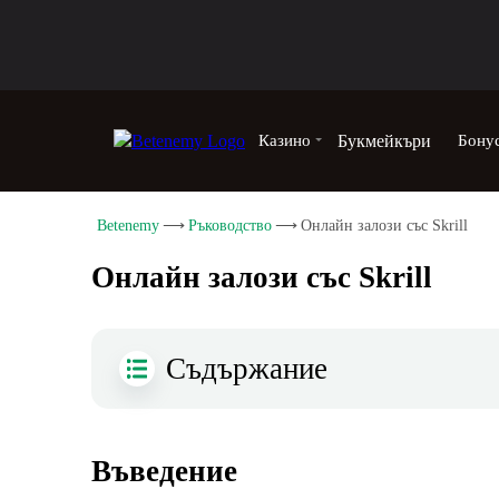
Казино
Букмейкъри
Бону
Betenemy
Ръководство
Онлайн залози със Skrill
Онлайн залози със Skrill
Съдържание
Въведение