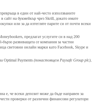
 превръща в един от най-често използваните
 сайт на букмейкър чрез Skrill, докато имате
покупки или за да изтегляте парите си от почти всеки
oneybookers, предлагат услугите си в над 200
й-бързо развиващата се компания за частни
дица световни онлайн марки като Facebook, Skype и
 на Optimal Payments
(понастоящем Paysafe Group plc)
,
на е, че всеки депозит може да бъде направен за
и чести проверки от различни финансови регулатори