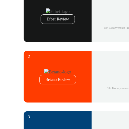
Efbet Review
18+ Важат условия | 
Betano Review
18+ Важат условия 