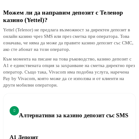
Можем ли да направим депозит с Теленор
казино (Yettel)?
Yettel (Telenor) не предлага възможност за директен депозит в
онлайн казино чрез SMS или през сметка при оператора. Това
означава, че няма да може да правите казино депозит със СМС,
ако сте абонат на този оператор.
Към момента на писане на това ръководство, казино депозит с
A1 е единствената опция за захранване на сметка директно през
оператор. Също така, Vivacom има подобна услуга, наречена
Pay by Vivacom, която може да се използва и от клиенти на
други мобилни оператори.
Алтернативи за казино депозит със SMS
A1 Депозит