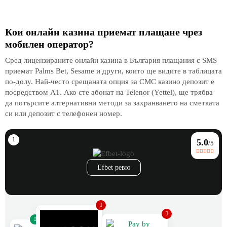
Кои онлайн казина приемат плащане чрез
мобилен оператор?
Сред лицензираните онлайн казина в България плащания с SMS
приемат Palms Bet, Sesame и други, които ще видите в таблицата
по-долу. Най-често срещаната опция за СМС казино депозит е
посредством А1. Ако сте абонат на Telenor (Yettel), ще трябва
да потърсите алтернативни методи за захранването на сметката
си или депозит с телефонен номер.
5.0
/5
Efbet ревю