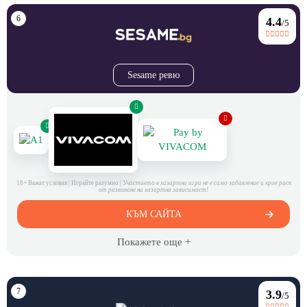
4.4
/5
Sesame ревю
18+ Важат условия | Играйте разумно |
Участието в хазартни игри не е само забавление и крие риск
от развиване на хазартна зависимост!
КЪМ САЙТА
Покажете още +
3.9
/5