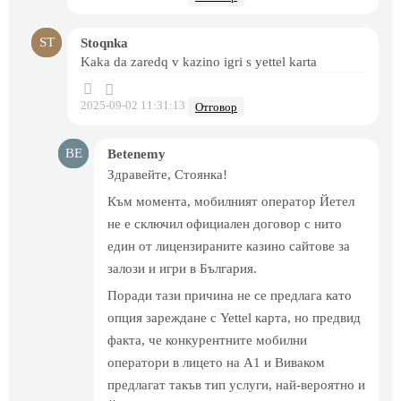
ST
Stoqnka
Kaka da zaredq v kazino igri s yettel karta
2025-09-02 11:31:13
Отговор
BE
Betenemy
Здравейте, Стоянка!
Към момента, мобилният оператор Йетел
не е сключил официален договор с нито
един от лицензираните казино сайтове за
залози и игри в България.
Поради тази причина не се предлага като
опция зареждане с Yettel карта, но предвид
факта, че конкурентните мобилни
оператори в лицето на А1 и Виваком
предлагат такъв тип услуги, най-вероятно и