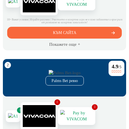
18+ Важат условия | Играйте разумно |
Участието в хазартни игри не е само забавление и крие риск
от развиване на хазартна зависимост!
КЪМ САЙТА
Покажете още +
4.9
/5
Palms Bet ревю