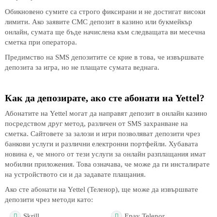
Обикновено сумите са строго фиксирани и не достигат високи
лимити. Ако заявите СМС депозит в казино или букмейкър
онлайн, сумата ще бъде начислена към следващата ви месечна
сметка при оператора.
Предимство на SMS депозитите се крие в това, че извършвате
депозита за игра, но не плащате сумата веднага.
Как да депозирате, ако сте абонати на Yettel?
Абонатите на Yettel могат да направят депозит в онлайн казино
посредством друг метод, различен от SMS захранване на
сметка. Сайтовете за залози и игри позволяват депозити чрез
банкови услуги и различни електронни портфейли. Хубавата
новина е, че много от тези услуги за онлайн разплащания имат
мобилни приложения. Това означава, че може да ги инсталирате
на устройството си и да задавате плащания.
Ако сте абонати на Yettel (Теленор), ще може да извършвате
депозити чрез методи като:
Skrill
Epay Telenor