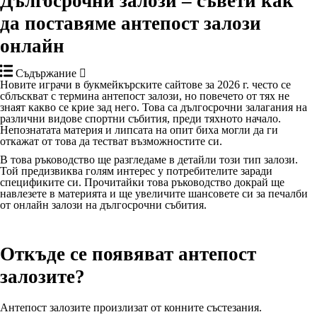
Дългосрочни залози – съвети как
да поставяме антепост залози
онлайн
Съдържание
Новите играчи в букмейкърските сайтове за 2026 г. често се
сблъскват с термина антепост залози, но повечето от тях не
знаят какво се крие зад него. Това са дългосрочни залагания на
различни видове спортни събития, преди тяхното начало.
Непознатата материя и липсата на опит биха могли да ги
откажат от това да тестват възможностите си.
В това ръководство ще разгледаме в детайли този тип залози.
Той предизвиква голям интерес у потребителите заради
спецификите си. Прочитайки това ръководство докрай ще
навлезете в материята и ще увеличите шансовете си за печалби
от онлайн залози на дългосрочни събития.
Откъде се появяват антепост
залозите?
Антепост залозите произлизат от конните състезания.