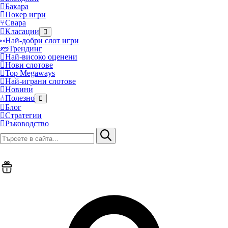
Бакара
Покер игри
Свара
Класации
Най-добри слот игри
Трендинг
Най-високо оценени
Нови слотове
Top Megaways
Най-играни слотове
Новини
Полезно
Блог
Стратегии
Ръководство