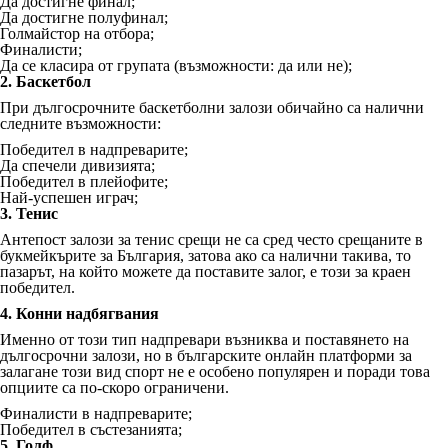
Да достигне финал;
Да достигне полуфинал;
Голмайстор на отбора;
Финалисти;
Да се класира от групата (възможности: да или не);
2. Баскетбол
При дългосрочните баскетболни залози обичайно са налични
следните възможности:
Победител в надпреварите;
Да спечели дивизията;
Победител в плейофите;
Най-успешен играч;
3. Тенис
Антепост залози за тенис срещи не са сред често срещаните в
букмейкърите за България, затова ако са налични такива, то
пазарът, на който можете да поставите залог, е този за краен
победител.
4. Конни надбягвания
Именно от този тип надпревари възниква и поставянето на
дългосрочни залози, но в българските онлайн платформи за
залагане този вид спорт не е особено популярен и поради това
опциите са по-скоро ограничени.
Финалисти в надпреварите;
Победител в състезанията;
5. Голф