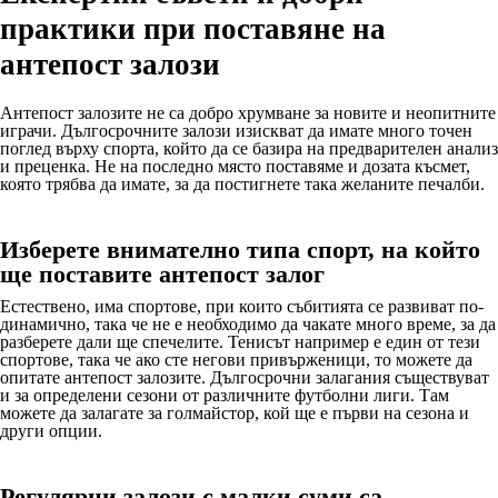
практики при поставяне на
антепост залози
Антепост залозите не са добро хрумване за новите и неопитните
играчи. Дългосрочните залози изискват да имате много точен
поглед върху спорта, който да се базира на предварителен анализ
и преценка. Не на последно място поставяме и дозата късмет,
която трябва да имате, за да постигнете така желаните печалби.
Изберете внимателно типа спорт, на който
ще поставите антепост залог
Естествено, има спортове, при които събитията се развиват по-
динамично, така че не е необходимо да чакате много време, за да
разберете дали ще спечелите. Тенисът например е един от тези
спортове, така че ако сте негови привърженици, то можете да
опитате антепост залозите. Дългосрочни залагания съществуват
и за определени сезони от различните футболни лиги. Там
можете да залагате за голмайстор, кой ще е първи на сезона и
други опции.
Регулярни залози с малки суми са