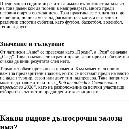
Преди много години играчите са имали възможност да залагат
на това даден кон да победи в надпреварата, много преди
неговия старт в състезанието. Тази практика се е запазила и до
наши дни, но не само за надбягванията с коне, а и за много
различни спортни събития, като футбол, баскетбол, волейбол,
тенис и други.
Значение и тълкуване
От латински „Ante” се превежда като „Преди”, а „Post” означава
„След”. Това означава, че играчът прави залог преди събитието и
очаква да види резултата след него.
Терминът обаче претърпява промени. Към момента основно
важи за предварителни залози, които се поставят преди началото
на даден турнир, сезон или друг тип надпревара. Така например
можете да заложите на това
„Кой ще победи в Световното
първенство 2026”
, като на разположение са всички участващи
отбори със съответно предвидените коефициенти.
Какви видове дългосрочни залози
има?