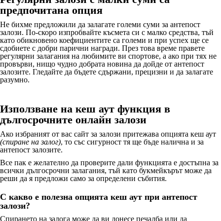
предпочитана опция
Не бихме предложили да залагате големи суми за антепост
залози. По-скоро изпробвайте късмета си с малко средства, тъй
като обикновено коефициентите са големи и при успех ще се
сдобиете с добри парични награди. През това време правете
регулярни залагания на любимите ви спортове, а ако при тях не
провърви, нищо чудно добрата новина да дойде от антепост
залозите. Гледайте да бъдете сдържани, прецизни и да залагате
разумно.
Използване на кеш аут функция в
дългосрочните онлайн залози
Ако избраният от вас сайт за залози притежава опцията кеш аут
(спиране на залог)
, то със сигурност тя ще бъде налична и за
антепост залозите.
Все пак е желателно да проверите дали функцията е достъпна за
всички дългосрочни залагания, тъй като букмейкърът може да
реши да я предложи само за определени събития.
С какво е полезна опцията кеш аут при антепост
залози?
Спирането на залога може да ви донесе печалба или да