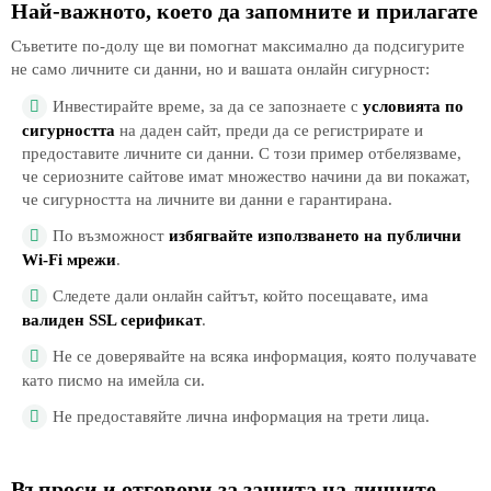
Най-важното, което да запомните и прилагате
Съветите по-долу ще ви помогнат максимално да подсигурите
не само личните си данни, но и вашата онлайн сигурност:
Инвестирайте време, за да се запознаете с
условията по
сигурността
на даден сайт, преди да се регистрирате и
предоставите личните си данни. С този пример отбелязваме,
че сериозните сайтове имат множество начини да ви покажат,
че сигурността на личните ви данни е гарантирана.
По възможност
избягвайте използването на публични
Wi-Fi мрежи
.
Следете дали онлайн сайтът, който посещавате, има
валиден SSL серификат
.
Не се доверявайте на всяка информация, която получавате
като писмо на имейла си.
Не предоставяйте лична информация на трети лица.
Въпроси и отговори за защита на личните