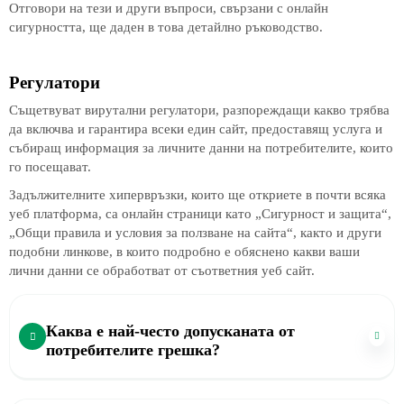
Отговори на тези и други въпроси, свързани с онлайн
сигурността, ще даден в това детайлно ръководство.
Регулатори
Същетвуват вирутални регулатори, разпореждащи какво трябва
да включва и гарантира всеки един сайт, предоставящ услуга и
събиращ информация за личните данни на потребителите, които
го посещават.
Задължителните хипервръзки, които ще откриете в почти всяка
уеб платформа, са онлайн страници като „Сигурност и защита“,
„Общи правила и условия за ползване на сайта“, както и други
подобни линкове, в които подробно е обяснено какви ваши
лични данни се обработват от съответния уеб сайт.
Каква е най-често допусканата от
потребителите грешка?