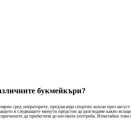
различните букмейкъри?
лярни сред операторите, предлагащи спортни залози през август 
, защото в следващите минути предстои да разгледаме какво всъщн
а причините да прибегнем до неговата употреба. Изчитайки това