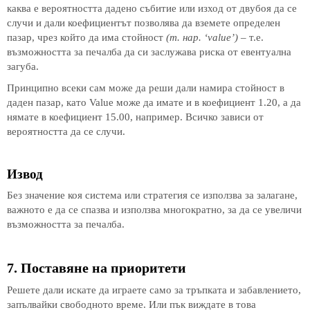
каква е вероятността дадено събитие или изход от двубоя да се
случи и дали коефициентът позволява да вземете определен
пазар, чрез който да има стойност
(т. нар. ‘value’)
– т.е.
възможността за печалба да си заслужава риска от евентуална
загуба.
Принципно всеки сам може да реши дали намира стойност в
даден пазар, като Value може да имате и в коефициент 1.20, а да
нямате в коефициент 15.00, например. Всичко зависи от
вероятността да се случи.
Извод
Без значение коя система или стратегия се използва за залагане,
важното е да се спазва и използва многократно, за да се увеличи
възможността за печалба.
7. Поставяне на приоритети
Решете дали искате да играете само за тръпката и забавлението,
запълвайки свободното време. Или пък виждате в това