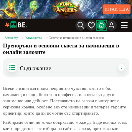
ИГРАЙ СЕГА
Betenemy
Ръководство
Съвети за начинаещи в онлайн залозите
Препоръки и основни съвети за начинаещи в
онлайн залозите
Съдържание
Всеки е изпитвал онова неприятно чувство, когато е бил
начинаещ в нещо, било то в професия, или някакво друго
занимание или дейност. Поставянето на залози в интернет е
сериозна крачка, особено ако сте начинаещи и тепърва търсите
ориентир, който да ви помогне със стартирането.
Разбираме отлично колко объркващо може да бъде всичко това,
което предстои – от избора на сайт за залози, през това кои