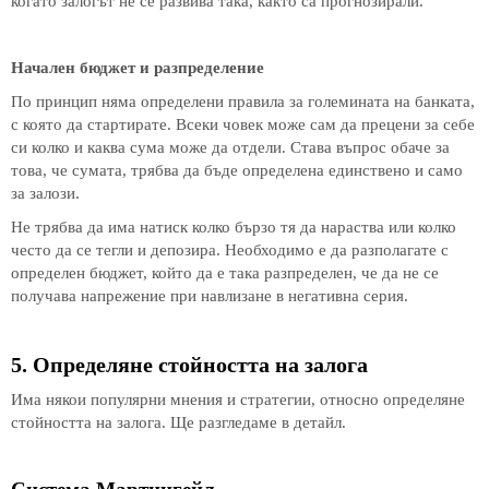
когато залогът не се развива така, както са прогнозирали.
Начален бюджет и разпределение
По принцип няма определени правила за големината на банката,
с която да стартирате. Всеки човек може сам да прецени за себе
си колко и каква сума може да отдели. Става въпрос обаче за
това, че сумата, трябва да бъде определена единствено и само
за залози.
Не трябва да има натиск колко бързо тя да нараства или колко
често да се тегли и депозира. Необходимо е да разполагате с
определен бюджет, който да е така разпределен, че да не се
получава напрежение при навлизане в негативна серия.
5. Определяне стойността на залога
Има някои популярни мнения и стратегии, относно определяне
стойността на залога. Ще разгледаме в детайл.