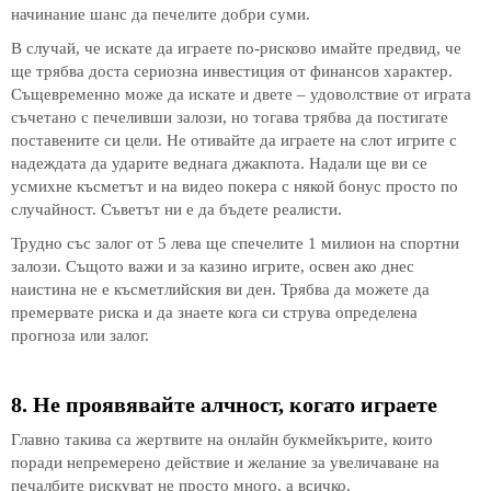
начинание шанс да печелите добри суми.
В случай, че искате да играете по-рисково имайте предвид, че
ще трябва доста сериозна инвестиция от финансов характер.
Същевременно може да искате и двете – удоволствие от играта
съчетано с печеливши залози, но тогава трябва да постигате
поставените си цели. Не отивайте да играете на слот игрите с
надеждата да ударите веднага джакпота. Надали ще ви се
усмихне късметът и на видео покера с някой бонус просто по
случайност. Съветът ни е да бъдете реалисти.
Трудно със залог от 5 лева ще спечелите 1 милион на спортни
залози. Същото важи и за казино игрите, освен ако днес
наистина не е късметлийския ви ден. Трябва да можете да
премервате риска и да знаете кога си струва определена
прогноза или залог.
8. Не проявявайте алчност, когато играете
Главно такива са жертвите на онлайн букмейкърите, които
поради непремерено действие и желание за увеличаване на
печалбите рискуват не просто много, а всичко.