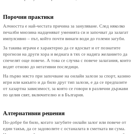
Порочни практики
Алчността е най-честата причина за зануляване. След няколко
печалби мнозина надценяват уменията си и започват да залагат
импулсивно – път, който почти винаги води до големи загуби.
За такива играчи е характерно да се ядосват и от познатите
прогнози на други хора и веднага в тях се надига желанието да
спечелят още повече. А това се случва с повече залагания, които
водят отново до негативни последици.
На първо място при започване на онлайн залози за спорт, казино
игри или какъвто и да било друг тип залози, е да се предпазите
от хазартна зависимост, за която се говори в различни държави
по целия свят, включително и в България.
Алтернативни решения
По-добре би било, когато загубите онлайн залог или повече от
един такъв, да се задоволите с останалата в сметката ви сума.