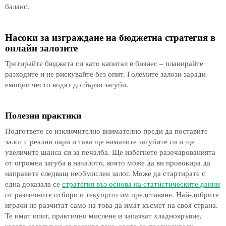
баланс.
Насоки за изграждане на бюджетна стратегия в
онлайн залозите
Третирайте бюджета си като капитал в бизнес – планирайте
разходите и не рискувайте без опит. Големите залози заради
емоции често водят до бързи загуби.
Полезни практики
Подгответе се изключително внимателно преди да поставите
залог с реални пари и така ще намалите загубите си и ще
увеличите шанса си за печалба. Ще избегнете разочарованията
от огромна загуба в началото, която може да ви провокира да
направите следващ необмислен залог. Може да стартирате с
една доказала се
стратегия въз основа на статистическите данни
от различните отбори и текущото им представяне. Най-добрите
играчи не разчитат само на това да имат късмет на своя страна.
Те имат опит, практично мислене и запазват хладнокръвие,