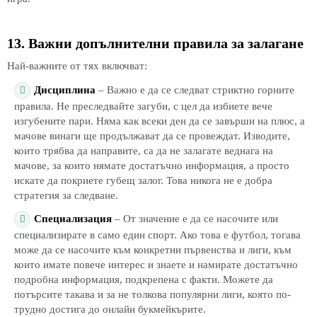
13. Важни допълнителни правила за залагане
Най-важните от тях включват:
Дисциплина
– Важно е да се следват стриктно горните
правила. Не преследвайте загуби, с цел да избиете вече
изгубените пари. Няма как всеки ден да се завърши на плюс, а
мачове винаги ще продължават да се провеждат. Изводите,
които трябва да направите, са да не залагате веднага на
мачове, за които нямате достатъчно информация, а просто
искате да покриете губещ залог. Това никога не е добра
стратегия за следване.
Специализация
– От значение е да се насочите или
специализирате в само един спорт. Ако това е футбол, тогава
може да се насочите към конкретни първенства и лиги, към
които имате повече интерес и знаете и намирате достатъчно
подробна информация, подкрепена с факти. Можете да
потърсите такава и за не толкова популярни лиги, която по-
трудно достига до онлайн букмейкърите.