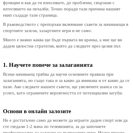
функции и как да ги използвате, до проблеми, свързани с
изтеглянето на печалби. Точно поради тази причина нашият
екип създаде тази страница.
В ръководството с препоръки включваме съвети за начинаещи в
спортните залози, хазартните игри и не само.
Много е важно каква ще бъде първата ви крачка, а ние ще ви
дадем цялостна стратегия, която да следвате през целия път.
1. Научете повече за залаганията
Всеки начинаещ трябва да научи основните правила при
залаганията, но също така и за какво да внимава и от какво да се
пази. Ако следвате нашите съвети, ще увеличите шанса си за
успех, като ограничите вероятността от потенциални загуби.
Основи в онлайн залозите
Не е достатъчно само да можете да играете даден спорт или да
сте гледали 1-2 мача по телевизията, за да започнете
професионално да залагате на въпросните игри. Иначе просто