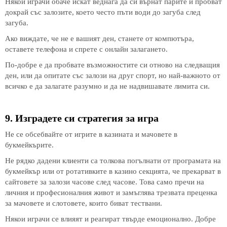
Някои играчи обаче искат веднага да си върнат парите и пробват
докрай със залозите, което често пъти води до загуба след
загуба.
Ако виждате, че не е вашият ден, станете от компютъра,
оставете телефона и спрете с онлайн залагането.
По-добре е да пробвате възможностите си отново на следващия
ден, или да опитате със залози на друг спорт, но най-важното от
всичко е да залагате разумно и да не надвишавате лимита си.
9. Изградете си стратегия за игра
Не се обсебвайте от игрите в казината и мачовете в
букмейкърите.
Не рядко дадени клиенти са толкова погълнати от програмата на
букмейкър или от ротативките в казино секцията, че прекарват в
сайтовете за залози часове след часове. Това само пречи на
личния и професионалния живот и замъглява трезвата преценка
за мачовете и слотовете, които биват тествани.
Някои играчи се влияят и реагират твърде емоционално. Добре