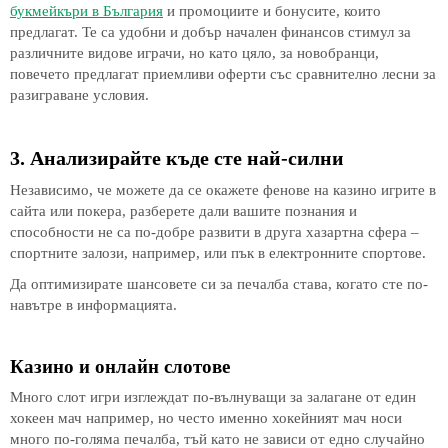
букмейкъри в България
и промоциите и бонусите, които
предлагат. Те са удобни и добър начален финансов стимул за
различните видове играчи, но като цяло, за новобранци,
повечето предлагат приемливи оферти със сравнително лесни за
разиграване условия.
3. Анализирайте къде сте най-силни
Независимо, че можете да се окажете фенове на казино игрите в
сайта или покера, разберете дали вашите познания и
способности не са по-добре развити в друга хазартна сфера –
спортните залози, например, или пък в електронните спортове.
Да оптимизирате шансовете си за печалба става, когато сте по-
навътре в информацията.
Казино и онлайн слотове
Много слот игри изглеждат по-вълнуващи за залагане от един
хокеен мач например, но често именно хокейният мач носи
много по-голяма печалба, тъй като не зависи от едно случайно