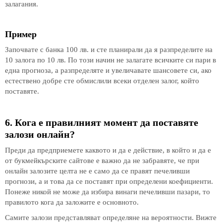
залагания.
Пример
Започвате с банка 100 лв. и сте планирали да я разпределите на
10 залога по 10 лв. По този начин не залагате всичките си пари в
една прогноза, а разпределяте и увеличавате шансовете си, ако
естествено добре сте обмислили всеки отделен залог, който
поставяте.
6. Кога е правилният момент да поставяте
залози онлайн?
Преди да предприемете каквото и да е действие, в който и да е
от букмейкърските сайтове е важно да не забравяте, че при
онлайн залозите целта не е само да се правят печеливши
прогнози, а и това да се поставят при определени коефициенти.
Понеже никой не може да избира винаги печеливши пазари, то
правилото кога да заложите е основното.
Самите залози представляват определяне на вероятности. Вижте