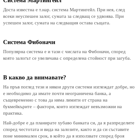
Система Мартингейл
Доста известна е т.нар. система Мартингейл. При нея, след
всеки неуспешен залог, сумата за следващ се удвоява. При
успешен залог, сумата на следващия остава същата.
Система Фибоначи
Популярна система е и тази с числата на Фибоначи, според
която залогът се увеличава с определена стойност при загуба.
В какво да внимавате?
На пръв поглед тези и някои други системи изглеждат добре, но
е необходимо да имате почти неограничена банка, а
същевременно с това да няма лимити от страна на
букмейкърите – фактори, които изглеждат невъзможни на
практика.
Най-добре е да планирате хубаво банката си, да я разпределите
според честотата и вида на залозите, както и да си съставите
поне минимален срок, в който да я използвате според броя