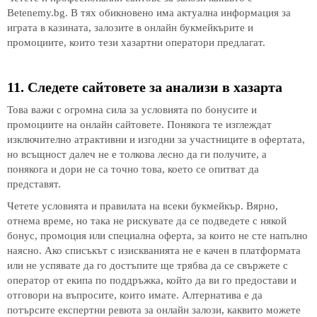
Betenemy.bg. В тях обикновено има актуална информация за
играта в казината, залозите в онлайн букмейкърите и
промоциите, които тези хазартни оператори предлагат.
11. Следете сайтовете за анализи в хазарта
Това важи с огромна сила за условията по бонусите и
промоциите на онлайн сайтовете. Понякога те изглеждат
изключително атрактивни и изгодни за участниците в офертата,
но всъщност далеч не е толкова лесно да ги получите, а
понякога и дори не са точно това, което се опитват да
представят.
Четете условията и правилата на всеки букмейкър. Вярно,
отнема време, но така не рискувате да се подведете с някой
бонус, промоция или специална оферта, за които не сте напълно
наясно. Ако списъкът с изискванията не е качен в платформата
или не успявате да го достъпите ще трябва да се свържете с
оператор от екипа по поддръжка, който да ви го предостави и
отговори на въпросите, които имате. Алтернатива е да
потърсите експертни ревюта за онлайн залози, каквито можете