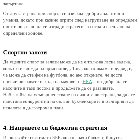
завъртане.
От друга страна при спорта се изискват добри аналитични
умения, докато при казино игрите след натрупване на определен
опит е по-лесно да се изгради стратегия за игра и следване на
определени ходове.
Спортни залози
Да уцелите спорт за залози може да не е толкова лесна задача,
колкото изглежда на пръв поглед. Това, което имаме предвид е,
че може да сте фен на футбола, но ако откриете, че доста
повече познавате изхода на мачове от
НБА
е по-добре да се
насочите в тази посока и продължете да се развивате.
Наблягайте на усъвършенстване на силните ви страни, за да сте
наистина конкурентни на онлайн букмейкърите в България и да
печелите в дългосрочен план.
4. Направете си бюджетна стратегия
Използвайте системата БББ, която значи бюджет, бонуси,