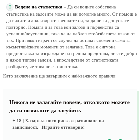
Водене на статистика
– Да си водите собствена
статистика на залозите може да ви помогне много. От помощ е
да видите и анализирате грешките си, за да не ги допускате
повторно. Помага и за това кои залози и първенства са
успешни/неуспешни, така че да наблегнете/избегнете някои от
тях. При някои играчи се случва да остават спомени само за
късметлийските моменти от залагане. Това е сигурна
предпоставка за изграждане на грешна представа, че сте добри
в някои типове залози, а впоследствие от статистиката
разбирате, че това не е точно така.
Като заключение ще завършим с най-важното правило:
Никога не залагайте повече, отколкото можете
да си позволите да загубите.
+ 18 | Хазартът носи риск от развиване на
зависимост. | Играйте отговорно!