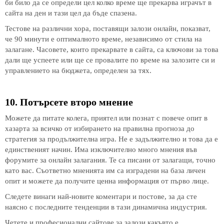
би било да се определи цел колко време ще прекарва играчът в
сайта на ден и тази цел да бъде спазена.
Тестове на различни хора, поставящи залози онлайн, показват,
че 90 минути е оптималното време, независимо от стила на
залагане. Часовете, които прекарвате в сайта, са ключови за това
дали ще успеете или ще се провалите по време на залозите си и
управлението на бюджета, определен за тях.
10. Потърсете второ мнение
Можете да питате колега, приятел или познат с повече опит в
хазарта за всичко от избирането на правилна прогноза до
стратегия за продължителна игра. Не е задължително и това да е
единственият начин. Има изключително много мнения във
форумите за онлайн залагания. Те са писани от залагащи, точно
като вас. Съответно мненията им са изградени на база личен
опит и можете да получите ценна информация от първо лице.
Следете винаги най-новите коментари и постове, за да сте
наясно с последните тенденции в тази динамична индустрия.
Четете и професионални сайтове за залози какъвто е