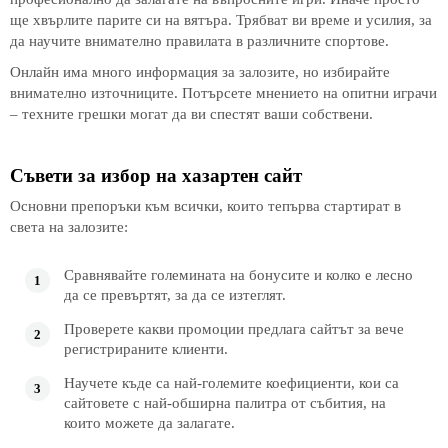
ще хвърлите парите си на вятъра. Трябват ви време и усилия, за
да научите внимателно правилата в различните спортове.
Онлайн има много информация за залозите, но избирайте
внимателно източниците. Потърсете мнението на опитни играчи
– техните грешки могат да ви спестят ваши собствени.
Съвети за избор на хазартен сайт
Основни препоръки към всички, които тепърва стартират в
света на залозите:
Сравнявайте големината на бонусите и колко е лесно
да се превъртят, за да се изтеглят.
Проверете какви промоции предлага сайтът за вече
регистрираните клиенти.
Научете къде са най-големите коефициенти, кои са
сайтовете с най-обширна палитра от събития, на
които можете да залагате.