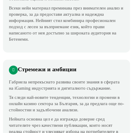
Всеки нейн материал преминава през внимателен анализ и
проверка, за да предостави актуална и надеждна
информация. Нейният стил комбинира професионален
подход с лесен за възприемане език, който прави
написаното от нея достъпно за широката аудитория на
Бетенеми.
Стремежи и амбиции
Габриела непрекъснато развива своите знания в сферата
на iGaming индустрията и дигиталното съдържание.
Тя следи най-новите тенденции, технологии и промени в
онлайн казино сектора за България, за да предлага още по-
стойностни и задълбочени анализи.
Нейната основна цел е да изгражда доверие сред
читателите чрез качествени публикации, които носят
реална стойност и улесняват избора на потребителите в