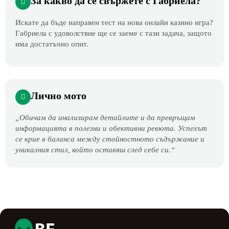
За какво да се свържете с Габриела?
Искате да бъде направен тест на нова онлайн казино игра?
Габриела с удоволствие ще се заеме с тази задача, защото
има достатъчно опит.
Лично мото
„Обичам да анализирам детайлите и да превръщам
информацията в полезни и обективни ревюта. Успехът
се крие в баланса между стойностното съдържание и
уникалния стил, който оставяш след себе си.“