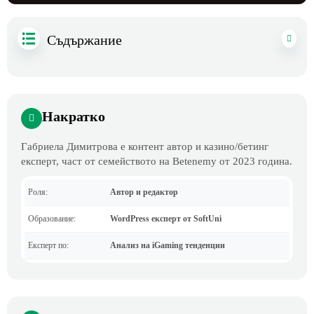
Съдържание
Накратко
Габриела Димитрова e контент автор и казино/бетинг
експерт, част от семейството на Betenemy от 2023 година.
Роля:
Автор и редактор
Образование:
WordPress експерт от SoftUni
Експерт по:
Анализ на iGaming тенденции