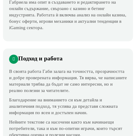
Габриела има опит в създаването и редактирането на
онлайн съдържание, свързано с казино и бетинг
индустрията. Работата ѝ включва анализ на онлайн казина,
бонус оферти, игрови механики и актуални тенденции в
iGaming сектора.
Подход и работа
В своята работа Габи залага на точността, прозрачността
и добре проверената информация. Тя вярва, че написаните
материали трябва да бъдат не само интересни, но и
реално полезни за читателите.
Благодарение на вниманието си към детайла и
аналитичния подход, тя успява да представя сложната
информация по ясен и достъпен начин.
Нейните текстове са насочени както към начинаещи
потребители, така и към по-опитни играчи, които търсят
обективна оценка и полезни насоки.