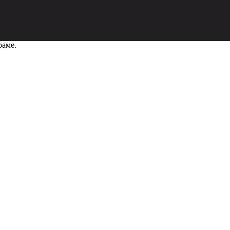
раме.