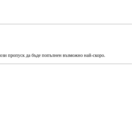
този пропуск да бъде попълнен възможно най-скоро.