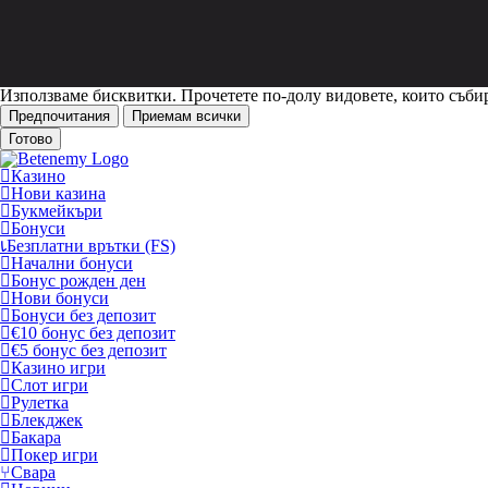
Използваме бисквитки. Прочетете по-долу видовете, които съби
Предпочитания
Приемам всички
Готово
Казино
Нови казина
Букмейкъри
Бонуси
Безплатни врътки (FS)
Начални бонуси
Бонус рожден ден
Нови бонуси
Бонуси без депозит
€10 бонус без депозит
€5 бонус без депозит
Казино игри
Слот игри
Рулетка
Блекджек
Бакара
Покер игри
Свара