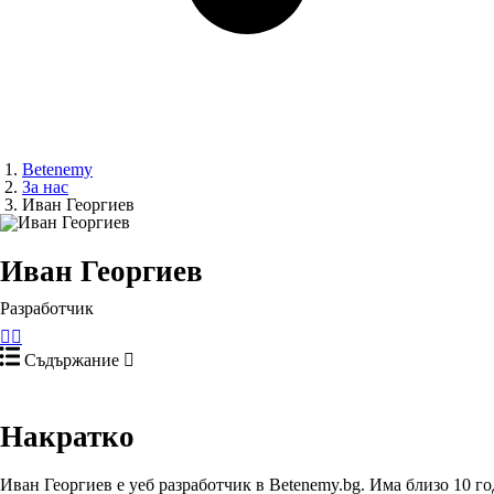
Betenemy
За нас
Иван Георгиев
Иван Георгиев
Разработчик
Съдържание
Накратко
Иван Георгиев e уеб разработчик в Betenemy.bg. Има близо 10 го