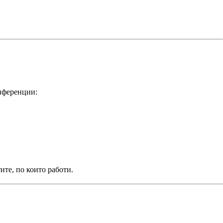
онференции:
ите, по които работи.