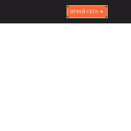
ИГРАЙ СЕГА