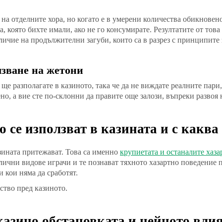
 на отделните хора, но когато е в умерени количества обикновен
, която бихте имали, ако не го консумирате. Резултатите от това
ичие на продължителни загуби, които са в разрез с принципите 
лзване на жетони
ще разполагате в казиното, така че да не виждате реалните пари
но, а вие сте по-склонни да правите още залози, въпреки развоя 
 се използват в казината и с каква
зината притежават. Това са именно
крупиетата и останалите хаз
лични видове играчи и те познават тяхното хазартно поведение 
 кои няма да сработят.
ство пред казиното.
казино обстановката и нейното вли