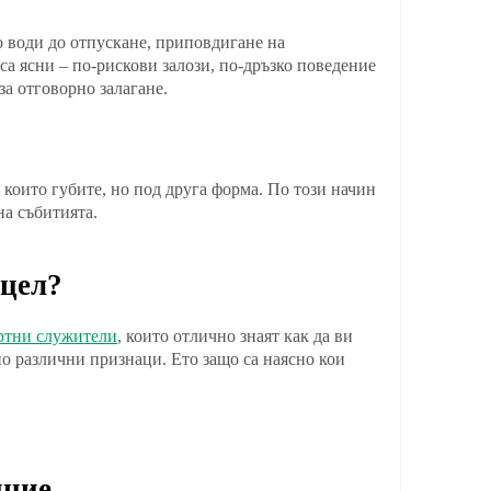
о води до отпускане, приповдигане на
 са ясни – по-рискови залози, по-дръзко поведение
за отговорно залагане.
, които губите, но под друга форма. По този начин
на събитията.
 цел?
артни служители
, които отлично знаят как да ви
по различни признаци. Ето защо са наясно кои
яние