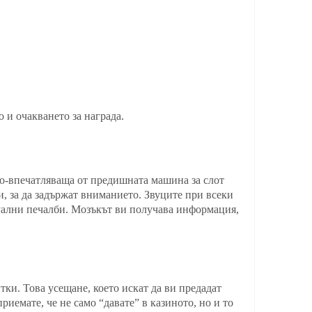
 и очакването за награда.
 по-впечатляваща от предишната машина за слот
, за да задържат вниманието. Звуците при всеки
туални печалби. Мозъкът ви получава информация,
тки. Това усещане, което искат да ви предадат
риемате, че не само “давате” в казиното, но и то