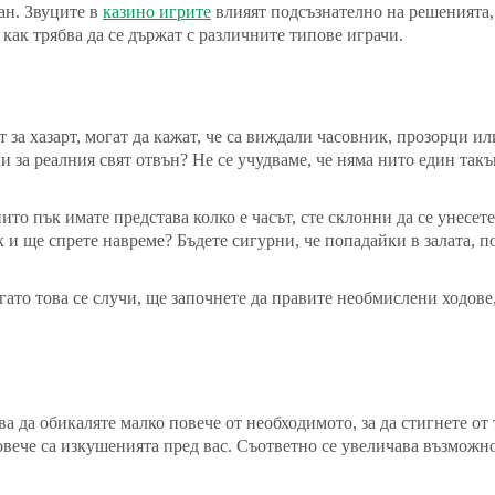
ан. Звуците в
казино игрите
влияят подсъзнателно на решенията,
как трябва да се държат с различните типове играчи.
 за хазарт, могат да кажат, че са виждали часовник, прозорци и
 за реалния свят отвън? Не се учудваме, че няма нито един такъ
нито пък имате представа колко е часът, сте склонни да се унесет
и ще спрете навреме? Бъдете сигурни, че попадайки в залата, п
гато това се случи, ще започнете да правите необмислени ходове, 
а да обикаляте малко повече от необходимото, за да стигнете от 
вече са изкушенията пред вас. Съответно се увеличава възможнос