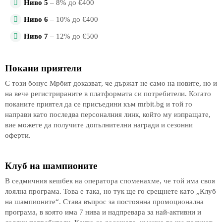
Ниво 5
– 8% до €400
Ниво 6
– 10% до €400
Ниво 7
– 12% до €500
Покани приятели
С този бонус Мрбит доказват, че държат не само на новите, но и
на вече регистрираните в платформата си потребители. Когато
поканите приятел да се присъедини към mrbit.bg и той го
направи като последва персоналния линк, който му изпращате,
вие можете да получите допълнителни награди и сезонни
оферти.
Клуб на шампионите
В седмичния кешбек на оператора споменахме, че той има своя
лоялна програма. Това е така, но тук ще го срещнете като „Клуб
на шампионите“. Става въпрос за постоянна промоционална
програма, в която има 7 нива и надпревара за най-активни и