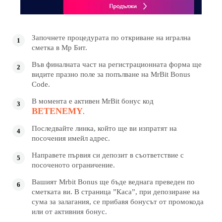
Започнете процедурата по откриване на игрална
сметка в Мр Бит.
Във финалната част на регистрационната форма ще
видите празно поле за попълване на МrBit Bonus
Code.
В момента е активен МrBit бонус код
BETENEMY
.
Последвайте линка, който ще ви изпратят на
посочения имейл адрес.
Направете първия си депозит в съответствие с
посоченото ограничение.
Вашият Mrbit Bonus ще бъде веднага преведен по
сметката ви. В страница ”Каса”, при депозиране на
сума за залагания, се прибавя бонусът от промокода
или от активния бонус.