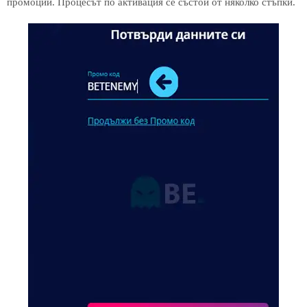
промоции. Процесът по активация се състои от няколко стъпки.