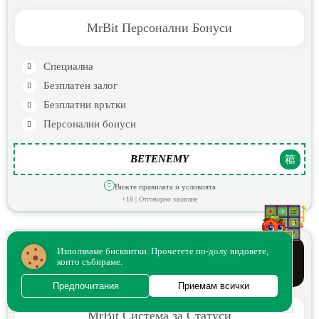
MrBit Персонални Бонуси
Специална
Безплатен залог
Безплатни врътки
Персонални бонуси
BETENEMY
Вижте правилата и условията
+18 | Отговорно залагане
Използваме бисквитки. Прочетете по-долу видовете,
рейтинг
които събираме.
4.8
Предпочитания
Приемам всички
MrBit Система за Статуси