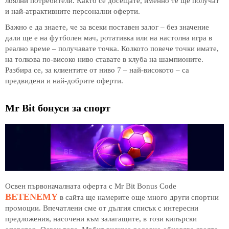
лоялни потребители. Както се досещате, именно те ще получат
и най-атрактивните персонални оферти.
Важно е да знаете, че за всеки поставен залог – без значение
дали ще е на футболен мач, ротативка или на настолна игра в
реално време – получавате точка. Колкото повече точки имате,
на толкова по-високо ниво ставате в клуба на шампионите.
Разбира се, за клиентите от ниво 7 – най-високото – са
предвидени и най-добрите оферти.
Mr Bit бонуси за спорт
Освен първоначалната оферта с Mr Bit Bonus Code
BETENEMY
в сайта ще намерите още много други спортни
промоции. Впечатлени сме от дългия списък с интересни
предложения, насочени към залагащите, в този кипърски