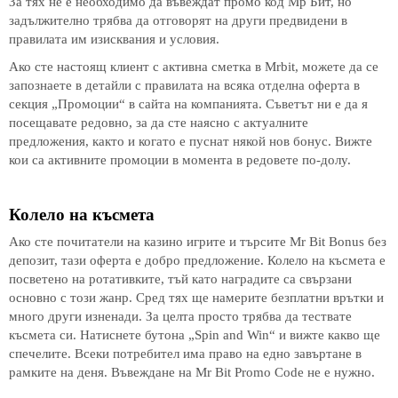
За тях не е необходимо да въвеждат промо код Мр Бит, но
задължително трябва да отговорят на други предвидени в
правилата им изисквания и условия.
Ако сте настоящ клиент с активна сметка в Mrbit, можете да се
запознаете в детайли с правилата на всяка отделна оферта в
секция „Промоции“ в сайта на компанията. Съветът ни е да я
посещавате редовно, за да сте наясно с актуалните
предложения, както и когато е пуснат някой нов бонус. Вижте
кои са активните промоции в момента в редовете по-долу.
Колело на късмета
Ако сте почитатели на казино игрите и търсите Mr Bit Bonus без
депозит, тази оферта е добро предложение. Колело на късмета е
посветено на ротативките, тъй като наградите са свързани
основно с този жанр. Сред тях ще намерите безплатни врътки и
много други изненади. За целта просто трябва да тествате
късмета си. Натиснете бутона „Spin and Win“ и вижте какво ще
спечелите. Всеки потребител има право на едно завъртане в
рамките на деня. Въвеждане на Mr Bit Promo Code не е нужно.