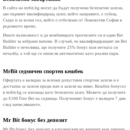
В сайта на mrbit.bg могат да бъдат получени безплатни залози,
ако първият квалифициращ залог, който направите, е губещ.
Също и за всеки гол, който е отбелязан от Локомотив София в
редовното време.
Имате възможност и да комбинирате прогнозите си в един Bet
Builder за избрани мачове. В случай, че квалифициращият ви Bet
Builder е печеливш, ще получите 25% бонус към нетната си
печалба, а той ще се начисли автоматично като реални пари.
MrBit седмичен спортен кешбек
Офертата е валидна за всички допустими спортни залози и е
достъпна за залози преди мач и залози на живо. Кешбек бонусът
в mrbit.bg се изплаща като безплатен залог. Можете да получите
до €100 Free Bet на седмица. Полученият бонус е валиден 7 дни
след начисляването.
Мr Bit бонус без депозит
Mr Bit бонус без депозит в класическия му вариант към днешна