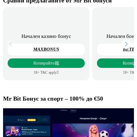
Сравни предлаганите от Mr Bit бонуси
Начален казино бонус
Начален бонус
MAXBONUS
BETE
Копирайте
Копира
18+ T&C apply
18+ T&C
Mr Bit Бонус за спорт – 100% до €50