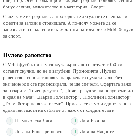
оператор. Освен това, Мрбит видимо редовно обновява своята
бонус секция, включително и в категория „Спорт“.
Съветваме ви редовно да проверявате актуалните специални
оферти за залози в страницата. А по-долу можете да се
запознаете и с наличните към датата на това ревю Mrbit бонуси
за спорт.
Нулево равенство
С Mrbit футболните мачове, завършващи с резултат 0:0 си
остават скучни, но не и загубени. Промоцията „Нулево
равенство“ ви възстановява направената сума за залог без
значение кой сте прогнозирали, че ще спечели. Офертата важи
за пазарите „Точен резултат“, „Точен резултат на полувреме или
в края на мача“, „Първи Голмайстор“, „Последен Голмайстор“,
„Голмайстор по всяко време“. Прилага се само и единствено за
единични залози на събитие от някоя от следните лиги:
Шампионска Лига
Лига Европа
Лига на Конференциите
Лига на Нациите