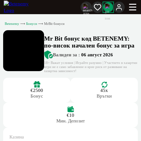
Betenemy
Бонуси
MrBit бонуси
Mr Bit бонус код BETENEMY:
по-висок начален бонус за игра
Валиден за :
06 август 2026
18+ Важат условия | Играйте разумно | Участието в хазартни
игри не е само забавление и крие риск от развиване на
хазартна зависимост!
€2500
45x
Бонус
Врътки
€10
Мин. Депозит
Казина