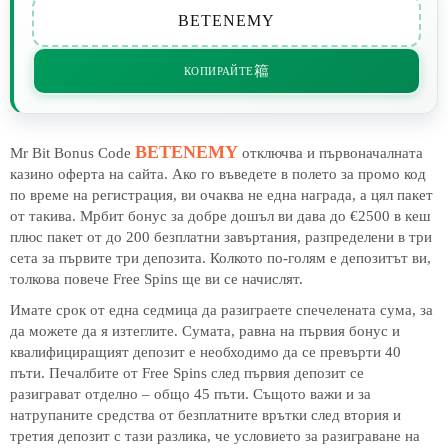
BETENEMY
КОПИРАЙТЕ
BETENEMY
Mr Bit Bonus Code
отключва и първоначалната
казино оферта на сайта. Ако го въведете в полето за промо код
по време на регистрация, ви очаква не една награда, а цял пакет
от такива. Мрбит бонус за добре дошъл ви дава до €2500 в кеш
плюс пакет от до 200 безплатни завъртания, разпределени в три
сета за първите три депозита. Колкото по-голям е депозитът ви,
толкова повече Free Spins ще ви се начислят.
Имате срок от една седмица да разиграете спечелената сума, за
да можете да я изтеглите. Сумата, равна на първия бонус и
квалифициращият депозит е необходимо да се превърти 40
пъти. Печалбите от Free Spins след първия депозит се
разиграват отделно – общо 45 пъти. Същото важи и за
натрупаните средства от безплатните врътки след втория и
третия депозит с тази разлика, че условието за разиграване на