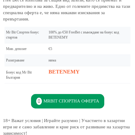
предварително и на живо. Едно от големите предимства на тази
специална оферта е, че няма никакви изисквания за
превъртания.
Mr Bit Спортен бонус
100% до €50 FreeBet с въвеждане на бонус код
стартов
BETENEMY
Мин. депозит
€5
Разиграване
няма
BETENEMY
Бонус код Mr Bit
България
MRBIT СПОРТНА ОФЕРТА
18+ Важат условия | Играйте разумно | Участието в хазартни
игри не е само забавление и крие риск от развиване на хазартна
зависимост!