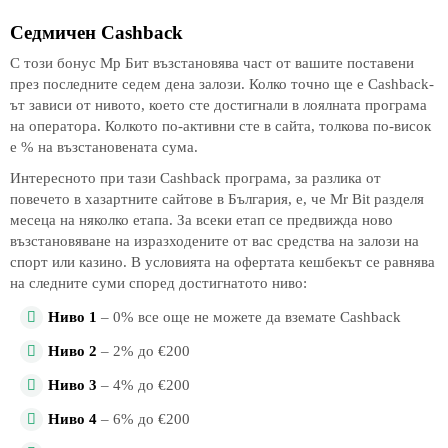
Седмичен Cashback
С този бонус Мр Бит възстановява част от вашите поставени
през последните седем дена залози. Колко точно ще е Cashback-
ът зависи от нивото, което сте достигнали в лоялната програма
на оператора. Колкото по-активни сте в сайта, толкова по-висок
е % на възстановената сума.
Интересното при тази Cashback програма, за разлика от
повечето в хазартните сайтове в България, е, че Mr Bit разделя
месеца на няколко етапа. За всеки етап се предвижда ново
възстановяване на изразходените от вас средства на залози на
спорт или казино. В условията на офертата кешбекът се равнява
на следните суми според достигнатото ниво:
Ниво 1
– 0% все още не можете да вземате Cashback
Ниво 2
– 2% до €200
Ниво 3
– 4% до €200
Ниво 4
– 6% до €200