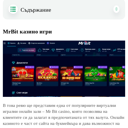
Съдържание
MrBit казино игри
В това ревю ще представим една от популярните виртуални
игрални онлайн зали – Mr Bit casino, която позволява на
клиентите си да залагат в предпочитаната от тях валута. Онлайн
казиното е част от сайта на букмейкъра и дава възможност на