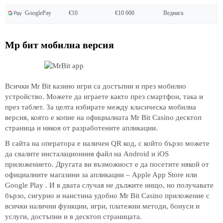
GooglePay
€10
€10 000
Веднага
Мр бит мобилна версия
Всички Mr Bit казино игри са достъпни и през мобилно
устройство. Можете да играете както през смартфон, така и
през таблет. За целта избирате между класическа мобилна
версия, която е копие на официалната Mr Bit Casino десктоп
страница и някоя от разработените апликации.
В сайта на оператора е наличен QR код, с който бързо можете
да свалите инсталационния файл на Android и iOS
приложението. Другата ви възможност е да посетите някой от
официалните магазини за апликации – Apple App Store или
Google Play . И в двата случая не дължите нищо, но получавате
бързо, сигурно и наистина удобно Mr Bit Casino приложение с
всички налични функции, игри, платежни методи, бонуси и
услуги, достъпни и в десктоп страницата.