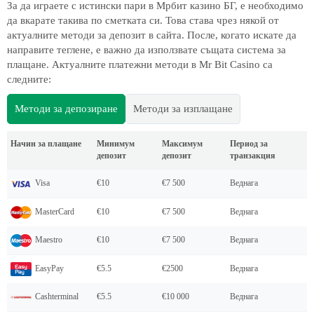
За да играете с истински пари в Мрбит казино БГ, е необходимо
да вкарате такива по сметката си. Това става чрез някой от
актуалните методи за депозит в сайта. После, когато искате да
направите теглене, е важно да използвате същата система за
плащане. Актуалните платежни методи в Mr Bit Casino са
следните:
Методи за депозиране
Методи за изплащане
Начин за плащане
Минимум
Максимум
Период за
депозит
депозит
транзакция
Visa
€10
€7 500
Веднага
MasterCard
€10
€7 500
Веднага
Maestro
€10
€7 500
Веднага
EasyPay
€5.5
€2500
Веднага
Cashterminal
€5.5
€10 000
Веднага