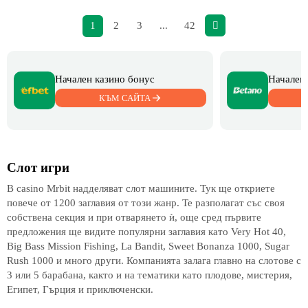
1
2
3
...
42
Начален казино бонус
Начален
КЪМ САЙТА
Слот игри
В casino Mrbit надделяват слот машините. Тук ще откриете
повече от 1200 заглавия от този жанр. Те разполагат със своя
собствена секция и при отварянето ѝ, още сред първите
предложения ще видите популярни заглавия като Very Hot 40,
Big Bass Mission Fishing, La Bandit, Sweet Bonanza 1000, Sugar
Rush 1000 и много други. Компанията залага главно на слотове с
3 или 5 барабана, както и на тематики като плодове, мистерия,
Египет, Гърция и приключенски.