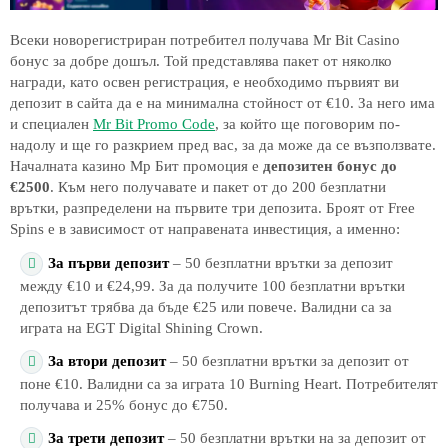
Всеки новорегистриран потребител получава Mr Bit Casino
бонус за добре дошъл. Той представлява пакет от няколко
награди, като освен регистрация, е необходимо първият ви
депозит в сайта да е на минимална стойност от €10. За него има
и специален
Mr Bit Promo Code
, за който ще поговорим по-
надолу и ще го разкрием пред вас, за да може да се възползвате.
Началната казино Мр Бит промоция е
депозитен бонус до
€2500
. Към него получавате и пакет от до 200 безплатни
врътки, разпределени на първите три депозита. Броят от Free
Spins е в зависимост от направената инвестиция, а именно:
За първи депозит
– 50 безплатни врътки за депозит
между €10 и €24,99. За да получите 100 безплатни врътки
депозитът трябва да бъде €25 или повече. Валидни са за
играта на EGT Digital Shining Crown.
За втори депозит
– 50 безплатни врътки за депозит от
поне €10. Валидни са за играта 10 Burning Heart. Потребителят
получава и 25% бонус до €750.
За трети депозит
– 50 безплатни врътки на за депозит от