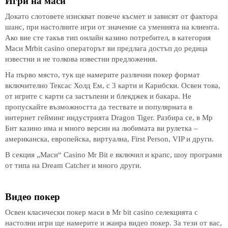
Игри на маси
Докато слотовете изискват повече късмет и зависят от фактора
шанс, при настолните игри от значение са уменията на клиента.
Ако вие сте такъв тип онлайн казино потребител, в категория
Маси Mrbit casino операторът ви предлага достъп до редица
известни и не толкова известни предложения.
На първо място, тук ще намерите различни покер формат
включително Тексас Холд Ем, с 3 карти и Карибски. Освен това,
от игрите с карти са застъпени и блекджек и бакара. Не
пропускайте възможността да тествате и популярната в
интернет гейминг индустрията Dragon Tiger. Разбира се, в Мр
Бит казино има и много версии на любимата ви рулетка –
американска, европейска, виртуална, First Person, VIP и други.
В секция „Маси“ Casino Mr Bit е включил и крапс, шоу програми
от типа на Dream Catcher и много други.
Видео покер
Освен класически покер маси в Mr bit casino селекцията с
настолни игри ще намерите и жанра видео покер. За тези от вас,