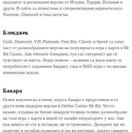
предлагат и регионални версии от Италия, Турция, Испания и
други. В сайта са поместени и специализирани варианти като
Namaste, Diamond и така нататък.
Блекджек
Gold, Diamond, VIP, Platinum, Free Bet, Classic и Speed са само
част от разнообразните версии на популярната игра с карти в Mr
Bit Casino. Ако обичате блекджек, тук със сигурност ще се
чувствате на място. Нещо повече – налични са маси както за
потребители с ограничен бюджет, така и ВИП игри с по-високи
минимални залози.
Бакара
Освен класическа и мини, играта бакара е представена и от
други нови модерни версии в Online Casino Mr Bit. Често
казано, отдавна не бяхме виждали толкова голямо разнообразие
на тази игра с карти в някой от онлайн операторите у нас. Ако
пък никога не сте я тествали, не се тревожите. Дилърите ще ви
разяснят в детайли правилата и ще ви насочват, докато свикнете