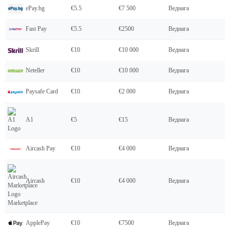
ePay.bg
€5.5
€7 500
Веднага
Fast Pay
€5.5
€2500
Веднага
Skrill
€10
€10 000
Веднага
Neteller
€10
€10 000
Веднага
Paysafe Card
€10
€2 000
Веднага
A1
€5
€15
Веднага
Aircash Pay
€10
€4 000
Веднага
€10
€4 000
Веднага
Aircash
Marketplace
ApplePay
€10
€7500
Веднага