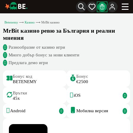
Betenemy
Казино
MrBit казино
MrBit казино ревю за България и реални
мнения
Разнообразие от казино игри
Много добър бонус за нови клиенти
Предлага демо игри
Бонус код
Бонус
BETENEMY
€2500
Врътки
iOS
45x
Android
Мобилна версия