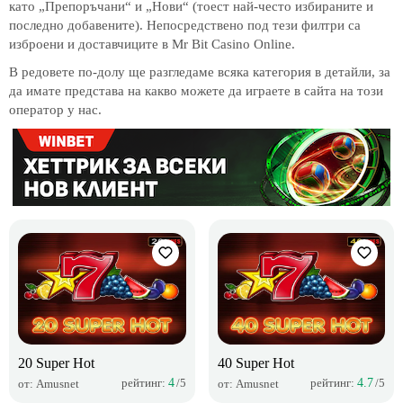
като „Препоръчани“ и „Нови“ (тоест най-често избираните и
последно добавените). Непосредствено под тези филтри са
изброени и доставчиците в Mr Bit Casino Online.
В редовете по-долу ще разгледаме всяка категория в детайли, за
да имате представа на какво можете да играете в сайта на този
оператор у нас.
20 Super Hot
40 Super Hot
рейтинг:
4
/5
рейтинг:
4.7
/5
от: Amusnet
от: Amusnet