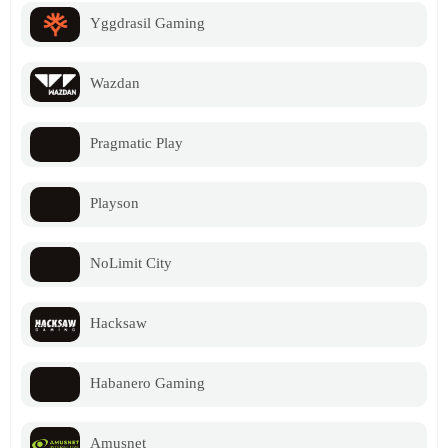
Yggdrasil Gaming
Wazdan
Pragmatic Play
Playson
NoLimit City
Hacksaw
Habanero Gaming
Amusnet