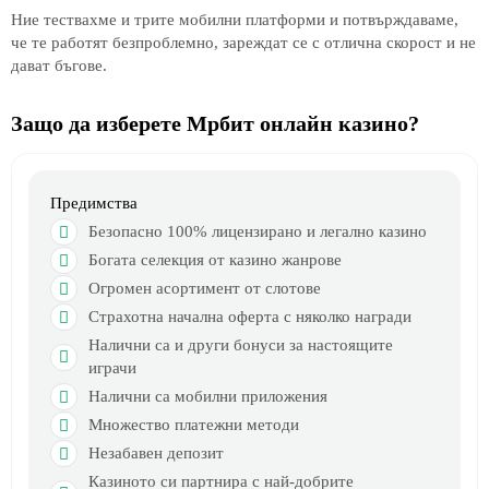
Ние тествахме и трите мобилни платформи и потвърждаваме,
че те работят безпроблемно, зареждат се с отлична скорост и не
дават бъгове.
Защо да изберете Мрбит онлайн казино?
Предимства
Безопасно 100% лицензирано и легално казино
Богата селекция от казино жанрове
Огромен асортимент от слотове
Страхотна начална оферта с няколко награди
Налични са и други бонуси за настоящите
играчи
Налични са мобилни приложения
Множество платежни методи
Незабавен депозит
Казиното си партнира с най-добрите