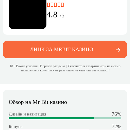
4.8
/5
ЛИНК ЗА MRBIT КАЗИНО
18+ Важат условия | Играйте разумно | Участието в хазартни игри не е само
забавление и крие риск от развиване на хазартна зависимост!
Oбзор на Mr Bit казино
76%
Дизайн и навигация
72%
Бонуси