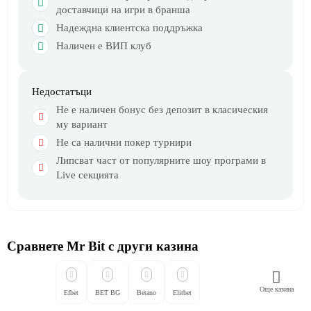
доставчици на игри в бранша
Надеждна клиентска поддръжка
Наличен е ВИП клуб
Недостатъци
Не е наличен бонус без депозит в класическия
му вариант
Не са налични покер турнири
Липсват част от популярните шоу програми в
Live секцията
Сравнете Mr Bit с други казина
Още казина
Efbet
BET BG
Betano
Elitbet