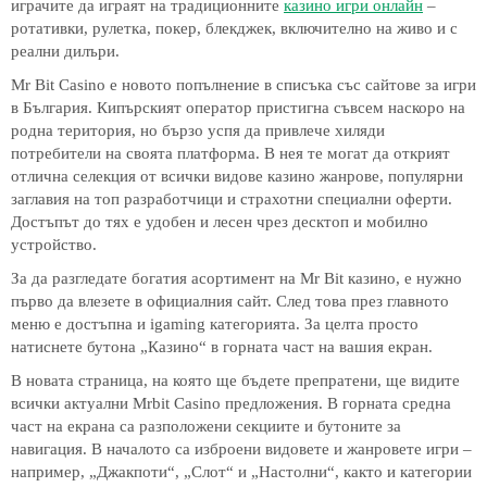
играчите да играят на традиционните
казино игри онлайн
–
ротативки, рулетка, покер, блекджек, включително на живо и с
реални дилъри.
Mr Bit Casino е новото попълнение в списъка със сайтове за игри
в България. Кипърският оператор пристигна съвсем наскоро на
родна територия, но бързо успя да привлече хиляди
потребители на своята платформа. В нея те могат да открият
отлична селекция от всички видове казино жанрове, популярни
заглавия на топ разработчици и страхотни специални оферти.
Достъпът до тях е удобен и лесен чрез десктоп и мобилно
устройство.
За да разгледате богатия асортимент на Mr Bit казино, е нужно
първо да влезете в официалния сайт. След това през главното
меню е достъпна и igaming категорията. За целта просто
натиснете бутона „Казино“ в горната част на вашия екран.
В новата страница, на която ще бъдете препратени, ще видите
всички актуални Mrbit Casino предложения. В горната средна
част на екрана са разположени секциите и бутоните за
навигация. В началото са изброени видовете и жанровете игри –
например, „Джакпоти“, „Слот“ и „Настолни“, както и категории