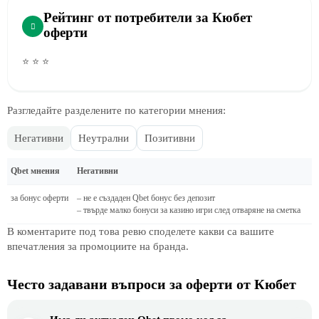
Рейтинг от потребители за Кюбет
оферти
⭐ ⭐ ⭐
Разгледайте разделените по категории мнения:
Негативни
Неутрални
Позитивни
Qbet мнения
Негативни
за бонус оферти
– не е създаден Qbet бонус без депозит
– твърде малко бонуси за казино игри след отваряне на сметка
В коментарите под това ревю споделете какви са вашите
впечатления за промоциите на бранда.
Често задавани въпроси за оферти от Кюбет