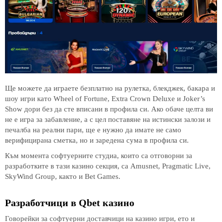
Ще можете да играете безплатно на рулетка, блекджек, бакара и
шоу игри като Wheel of Fortune, Extra Crown Deluxe и Joker’s
Show дори без да сте вписани в профила си. Ако обаче целта ви
не е игра за забавление, а с цел поставяне на истински залози и
печалба на реални пари, ще е нужно да имате не само
верифицирана сметка, но и заредена сума в профила си.
Към момента софтуерните студиа, които са отговорни за
разработките в тази казино секция, са Amusnet, Pragmatic Live,
SkyWind Group, както и Bet Games.
Разработчици в Qbet казино
Говорейки за софтуерни доставчици на казино игри, ето и