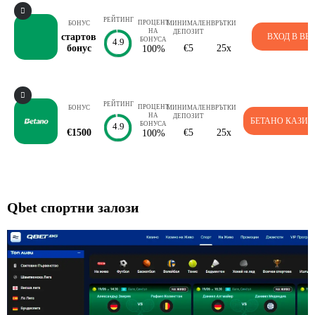
РЕЙТИНГ
ПРОЦЕНТ
БОНУС
МИНИМАЛЕН
ВРЪТКИ
НА
ДЕПОЗИТ
стартов
ВХОД В BET
БОНУСА
4.9
бонус
€5
25x
100%
РЕЙТИНГ
ПРОЦЕНТ
БОНУС
МИНИМАЛЕН
ВРЪТКИ
НА
ДЕПОЗИТ
БЕТАНО КАЗИН
БОНУСА
4.9
€1500
€5
25x
100%
Qbet спортни залози