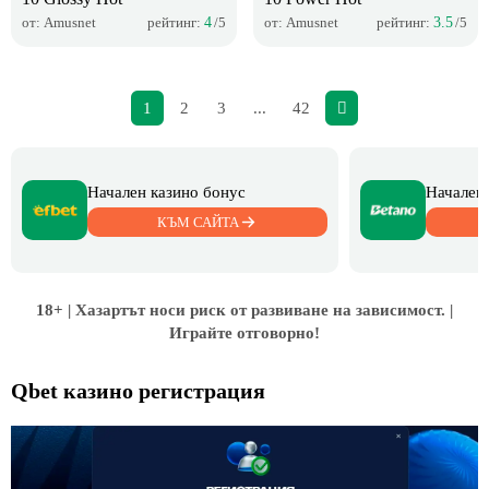
рейтинг:
3.5
/5
рейтинг:
4
/5
от: Amusnet
от: Amusnet
1
2
3
...
42
Начален казино бонус
Начален
КЪМ САЙТА
18+ | Хазартът носи риск от развиване на зависимост. |
Играйте отговорно!
Qbet казино регистрация