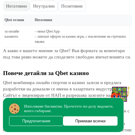
Негативни
Неутрални
Позитивни
Qbet отзиви
Негативни
за онлайн
– няма Qbet App
казиното
– липсват оферти за казино игри, с изключение на стртовата
такава
А какво е вашето мнение за Qbet? Във формата за коментари
под това ревю можете да споделите свободно впечатленията си.
Повече детайли за Qbet казино
Qbet комбинира онлайн спортни и казино залози и предлага
разработки на доказали се имена в хазартната индустрия.
Сайтът е лицензиран от НАП и разрешава залозите на
пълнолетни потребители.
Използваме бисквитки. Прочетете по-долу видовете,
които събираме.
Освен наличната лоялна програма за играчи, сайтът изпъква и с
казино предложенията. По-долу виждате информация за
Предпочитания
Приемам всички
лицензите на онлайн казиното, което е собственост на „Паша
Онлайн“ ЕООД и може да предлага и залози на спортни събития: