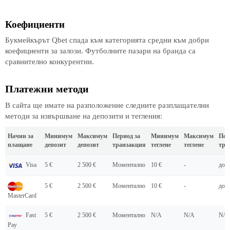
Коефициенти
Букмейкърът Qbet спада към категорията средни към добри
коефициенти за залози. Футболните пазари на бранда са
сравнително конкурентни.
Платежни методи
В сайта ще имате на разположение следните разплащателни
методи за извършване на депозити и тегления:
Начин за
Минимум
Максимум
Период за
Минимум
Максимум
Пер
плащане
депозит
депозит
транзакция
теглене
теглене
тра
Visa
5 €
2 500 €
Моментално
10 €
-
до 4
5 €
2 500 €
Моментално
10 €
-
до 4
MasterCard
Fast
5 €
2 500 €
Моментално
N/A
N/A
N/A
Pay