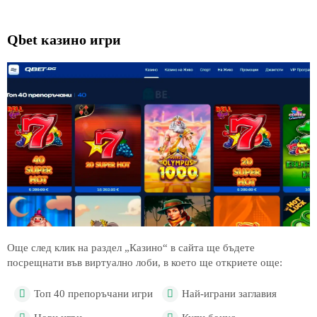
Qbet казино игри
Още след клик на раздел „Казино“ в сайта ще бъдете
посрещнати във виртуално лоби, в което ще откриете още:
Топ 40 препоръчани игри
Най-играни заглавия