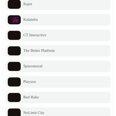
Kajot
Kalamba
CT Interactive
The Better Platform
Spinomenal
Playson
Red Rake
NoLimit City