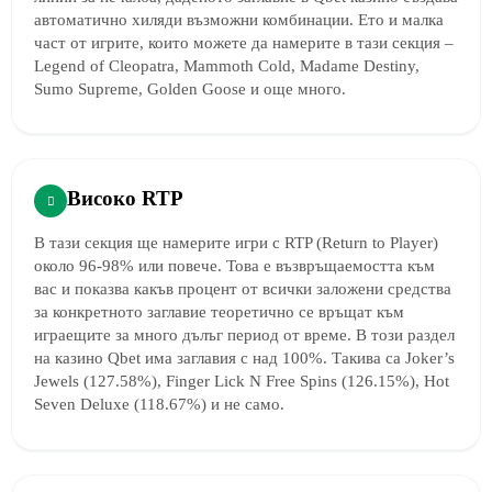
автоматично хиляди възможни комбинации. Ето и малка
част от игрите, които можете да намерите в тази секция –
Legend of Cleopatra, Mammoth Cold, Madame Destiny,
Sumo Supreme, Golden Goose и още много.
Високо RTP
В тази секция ще намерите игри с RTP (Return to Player)
около 96-98% или повече. Това е възвръщаемостта към
вас и показва какъв процент от всички заложени средства
за конкретното заглавие теоретично се връщат към
играещите за много дълъг период от време. В този раздел
на казино Qbet има заглавия с над 100%. Такива са Joker’s
Jewels (127.58%), Finger Lick N Free Spins (126.15%), Hot
Seven Deluxe (118.67%) и не само.