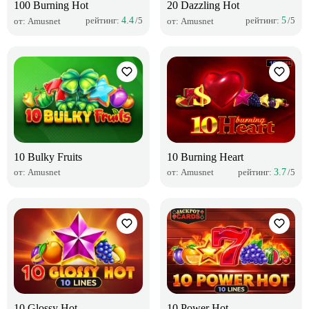
100 Burning Hot
20 Dazzling Hot
рейтинг:
4.4
/5
рейтинг:
5
/5
от: Amusnet
от: Amusnet
10 Bulky Fruits
10 Burning Heart
от: Amusnet
рейтинг:
3.7
/5
от: Amusnet
10 Power Hot
10 Glossy Hot