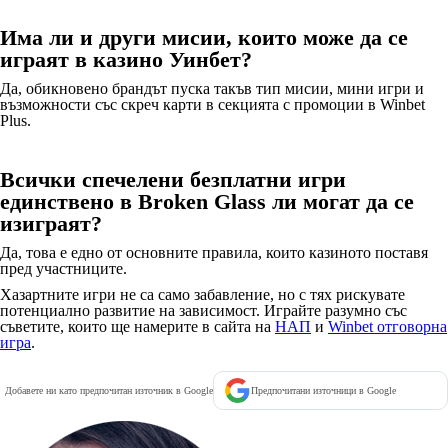
Има ли и други мисии, които може да се
играят в казино Уинбет?
Да, обикновено брандът пуска такъв тип мисии, мини игри и
възможности със скреч карти в секцията с промоции в Winbet
Plus.
Всички спечелени безплатни игри
единствено в Broken Glass ли могат да се
изиграят?
Да, това е едно от основните правила, които казиното поставя
пред участниците.
Хазартните игри не са само забавление, но с тях рискувате
потенциално развитие на зависимост. Играйте разумно със
съветите, които ще намерите в сайта на
НАП
и
Winbet отговорна
игра
.
Предпочитани източници в Google
Добавете ни като предпочитан източник в Google