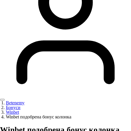
Betenemy
Бонуси
Winbet
Winbet подобрена бонус колонка
Winbet подобрена бонус колонка