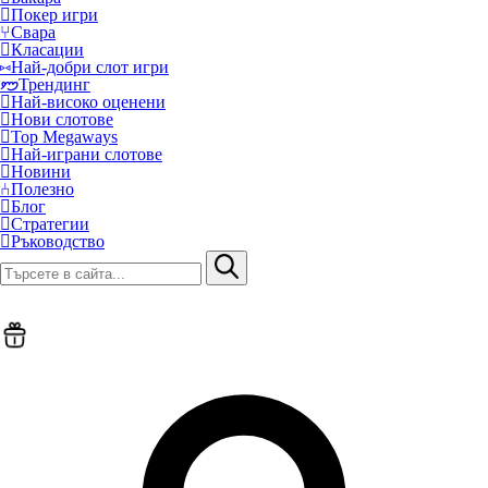
Покер игри
Свара
Класации
Най-добри слот игри
Трендинг
Най-високо оценени
Нови слотове
Top Megaways
Най-играни слотове
Новини
Полезно
Блог
Стратегии
Ръководство