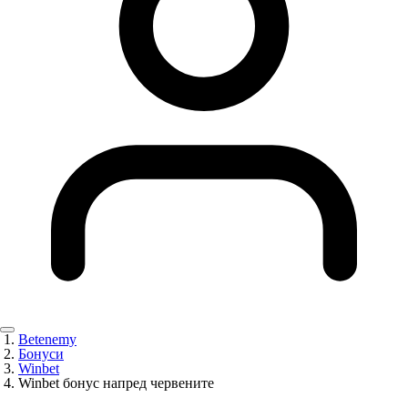
Betenemy
Бонуси
Winbet
Winbet бонус напред червените