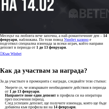
Месецът на любовта вече започна, а най-романтичният ден –
14
февруари
, наближава. По този повод
Уинбет казино
е
подготвил специална изненада за всеки играч, който направи
депозит в периода от
1 до 13 февруари
.
Към Winbet
Как да участвам за награда?
За да участвате в промоцията с награди, следвайте тези стъпки:
Уверете се, че извършвате необходимите действия в периода
от
1 до 13 февруари
.
Направете поне един депозит
в профила си на оператора
през посочения период.
След успешен депозит, ще получите изненада, която ще бъде
добавена към профила ви на
14 февруари
.