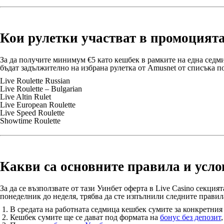
Кои рулетки участват в промоцият
За да получите минимум €5 като кешбек в рамките на една седмиц
бъдат задължително на избрана рулетка от Amusnet от списъка п
Live Roulette Russian
Live Roulette – Bulgarian
Live Altin Rulet
Live European Roulette
Live Speed Roulette
Showtime Roulette
Какви са основните правила и усло
За да се възползвате от тази Уинбет оферта в Live Casino секци
понеделник до неделя, трябва да сте изпълнили следните правил
В средата на работната седмица кешбек сумите за конкретния
Кешбек сумите ще се дават под формата на
бонус без депозит