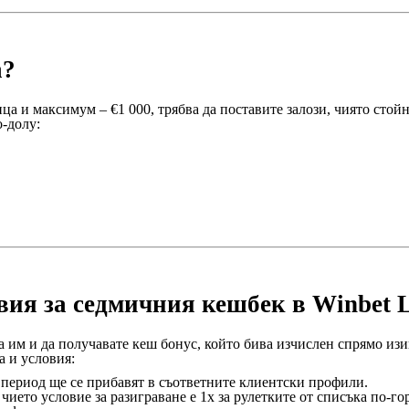
а?
а и максимум – €1 000, трябва да поставите залози, чиято стойно
о-долу:
вия за седмичния кешбек в Winbet L
ята им и да получавате кеш бонус, който бива изчислен спрямо из
а и условия:
 период ще се прибавят в съответните клиентски профили.
, чието условие за разиграване е 1х за рулетките от списъка по-го