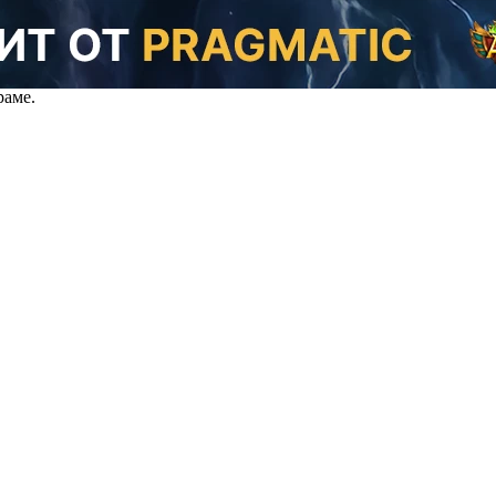
раме.