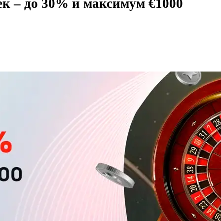
ек – до 30% и максимум €1000