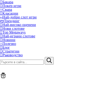
Бакара
Покер игри
Свара
Класации
Най-добри слот игри
Трендинг
Най-високо оценени
Нови слотове
Top Megaways
Най-играни слотове
Новини
Полезно
Блог
Стратегии
Ръководство