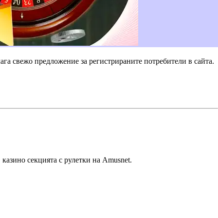
ага свежо предложение за регистрираните потребители в сайта.
 казино секцията с рулетки на Amusnet.