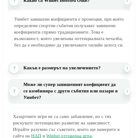
Какво са Winbet Boosted Odds?
Уинбет завишени коефициенти е промоция, при която
определени спортни събития получават завишени
коефициенти спрямо традиционните. Това е
възможност, която увеличава потенциалната печалба,
без да е необходимо да увеличавате онлайн залога си.
Какъв е размерът на увеличението?
Може ли супер завишеният коефициент да
се комбинира с други събития или пазари в
Уинбет?
Хазартните игри не са само забавление, но с тях
рискувате потенциално развитие на зависимост.
Играйте разумно със съветите, които ще намерите в
сайта на
НАП
и
Winbet отговорна игра
.