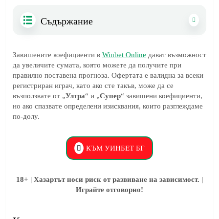
Съдържание
Завишените коефициенти в
Winbet Online
дават възможност
да увеличите сумата, която можете да получите при
правилно поставена прогноза. Офертата е валидна за всеки
регистриран играч, като ако сте такъв, може да се
възползвате от „
Ултра
“ и „
Супер
“ завишени коефициенти,
но ако спазвате определени изисквания, които разглеждаме
по-долу.
КЪМ УИНБЕТ БГ
18+ | Хазартът носи риск от развиване на зависимост. |
Играйте отговорно!