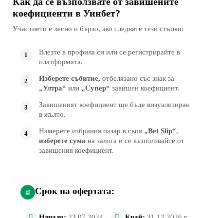
Как да се възползвате от завишените
коефициенти в Уинбет?
Участието е лесно и бързо, ако следвате тези стъпки:
Влезте в профила си или се регистрирайте в
платформата.
Изберете събитие,
отбелязано със знак за
„Ултра“
или
„Супер“
завишен коефициент.
Завишеният коефициент ще бъде визуализиран
в жълто.
Намерете избрания пазар в своя
„Bet Slip“
,
изберете сума
на залога и се възползвайте от
завишения коефициент.
Срок на офертата:
Начало:
23.07.2024
Край:
31.12.2026 г.