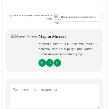
Добавете ни като предпочитан източник в
Предпочитани източници в Google
Google
Мария Митева
Мария е автор на множество статии,
ревюта, новини и рецензии, които
ще намерите в betenemy.bg.