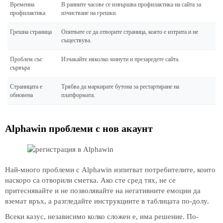
Временна
В ранните часове се извършва профилактика на сайта за
профилактика
изчистване на грешки.
Грешна страница
Опитвате се да отворите страница, която е изтрита и не
съществува.
Проблем със
Изчакайте няколко минути и презаредете сайта.
сървъра
Страницата е
Трябва да маркирате бутона за рестартиране на
обновена
платформата.
Alphawin проблеми с нов акаунт
Най-много проблеми с Alphawin изпитват потребителите, които
наскоро са отворили сметка. Ако сте сред тях, не се
притеснявайте и не позволявайте на негативните емоции да
вземат връх, а разгледайте инструкциите в таблицата по-долу.
Всеки казус, независимо колко сложен е, има решение. По-