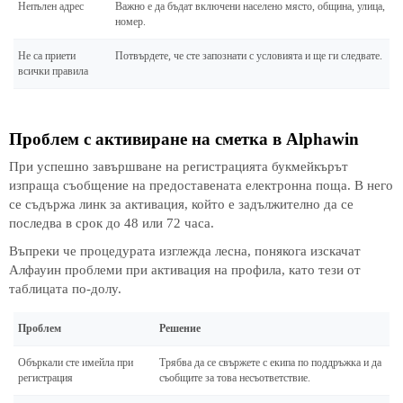
Непълен адрес
Важно е да бъдат включени населено място, община, улица,
номер.
Не са приети
Потвърдете, че сте запознати с условията и ще ги следвате.
всички правила
Проблем с активиране на сметка в Alphawin
При успешно завършване на регистрацията букмейкърът
изпраща съобщение на предоставената електронна поща. В него
се съдържа линк за активация, който е задължително да се
последва в срок до 48 или 72 часа.
Въпреки че процедурата изглежда лесна, понякога изскачат
Алфауин проблеми при активация на профила, като тези от
таблицата по-долу.
Проблем
Решение
Объркали сте имейла при
Трябва да се свържете с екипа по поддръжка и да
регистрация
съобщите за това несъответствие.