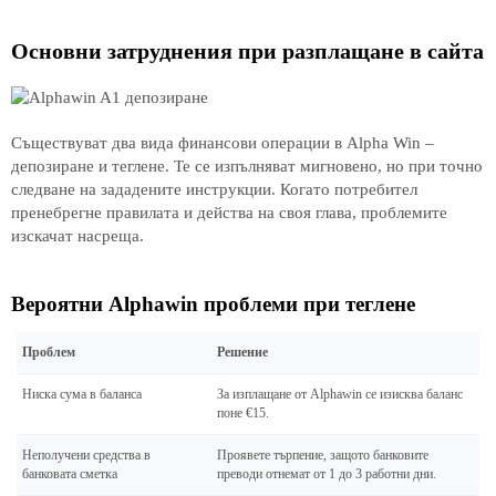
Основни затруднения при разплащане в сайта
Съществуват два вида финансови операции в Alpha Win –
депозиране и теглене. Те се изпълняват мигновено, но при точно
следване на зададените инструкции. Когато потребител
пренебрегне правилата и действа на своя глава, проблемите
изскачат насреща.
Вероятни Alphawin проблеми при теглене
Проблем
Решение
Ниска сума в баланса
За изплащане от Alphawin се изисква баланс
поне €15.
Неполучени средства в
Проявете търпение, защото банковите
банковата сметка
преводи отнемат от 1 до 3 работни дни.