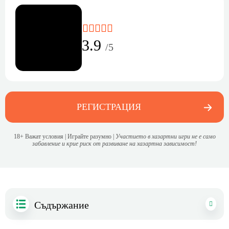
3.9
/5
РЕГИСТРАЦИЯ
18+ Важат условия | Играйте разумно |
Участието в хазартни игри не е само
забавление и крие риск от развиване на хазартна зависимост!
Съдържание