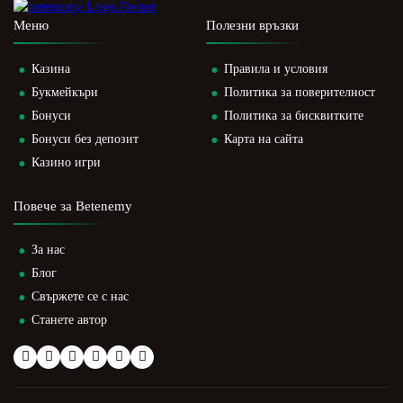
Меню
Полезни връзки
Казина
Правила и условия
Букмейкъри
Политика за поверителност
Бонуси
Политика за бисквитките
Бонуси без депозит
Карта на сайта
Казино игри
Повече за Betenemy
За нас
Блог
Свържете се с нас
Станете автор