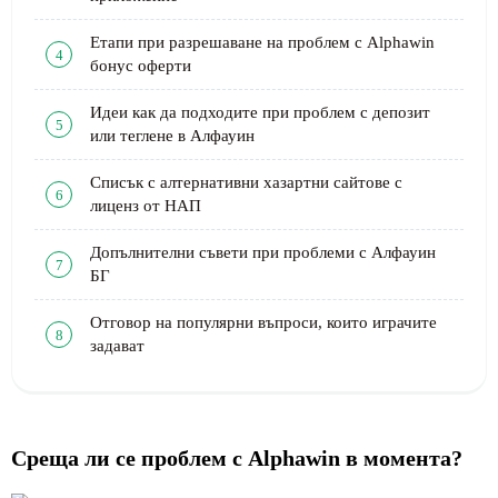
Етапи при разрешаване на проблем с Alphawin
бонус оферти
Идеи как да подходите при проблем с депозит
или теглене в Алфауин
Списък с алтернативни хазартни сайтове с
лиценз от НАП
Допълнителни съвети при проблеми с Алфауин
БГ
Отговор на популярни въпроси, които играчите
задават
Среща ли се проблем с Alphawin в момента?