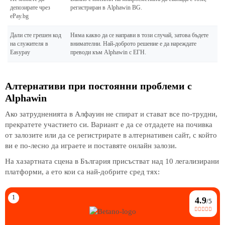
депозирате чрез
регистриран в Alphawin BG.
ePay.bg
Дали сте грешен код
Няма какво да се направи в този случай, затова бъдете
на служителя в
внимателни. Най-доброто решение е да нареждате
Easypay
преводи към Alphawin с ЕГН.
Алтернативи при постоянни проблеми с
Alphawin
Ако затрудненията в Алфауин не спират и стават все по-трудни,
прекратете участието си. Вариант е да се отдадете на почивка
от залозите или да се регистрирате в алтернативен сайт, с който
ви е по-лесно да играете и поставяте онлайн залози.
На хазартната сцена в България присъстват над 10 легализирани
платформи, а ето кои са най-добрите сред тях:
4.9
/5