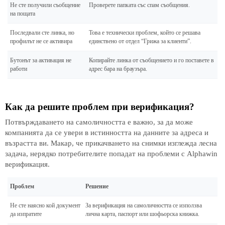
Не сте получили съобщение
Проверете папката със спам съобщения.
на пощата
Последвали сте линка, но
Това е технически проблем, който се решава
профилът не се активира
единствено от отдел “Грижа за клиенти”.
Бутонът за активация не
Копирайте линка от съобщението и го поставете в
работи
адрес бара на браузъра.
Как да решите проблем при верификация?
Потвърждаването на самоличността е важно, за да може
компанията да се увери в истинността на данните за адреса и
възрастта ви. Макар, че прикачването на снимки изглежда лесна
задача, нерядко потребителите попадат на проблеми с Alphawin
верификация.
Проблем
Решение
Не сте наясно кой документ
За верификация на самоличността се използва
да изпратите
лична карта, паспорт или шофьорска книжка.