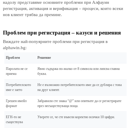
надолу представяме основните проблеми при Алфауин
регистрация, активация и верификация – процеси, които всеки
нов клиент трябва да премине.
Проблем при регистрация – казуси и решения
Виждате най-попуярните проблеми при регистрация в
alphawin.bg:
Проблем
Решение
Паролата не се
Явно съдържа по-малко от 8 символа или липсва главна
приема
буква.
Потребителското
Не е възможно потребителското име да се дублира с това
име е заето
на друг клиент.
Грешен имейл
Забравили сте знака “@” или опитвате да се регистрирате
формат
през несъществуваща поща.
ЕГН-то не
Уверете се, че сте въвели коректно всички 10 цифри.
съществува