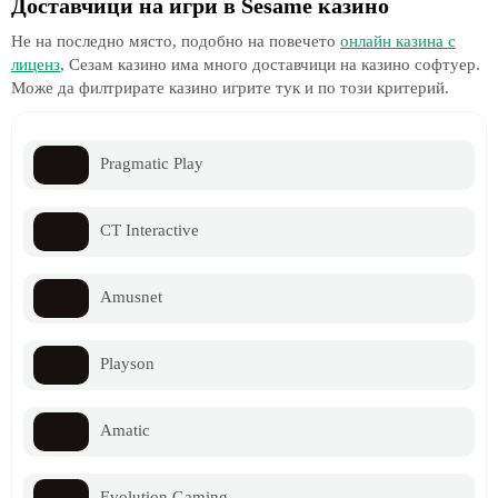
Доставчици на игри в Sesame казино
Не на последно място, подобно на повечето
онлайн казина с
лиценз
, Сезам казино има много доставчици на казино софтуер.
Може да филтрирате казино игрите тук и по този критерий.
Pragmatic Play
CT Interactive
Amusnet
Playson
Amatic
Evolution Gaming