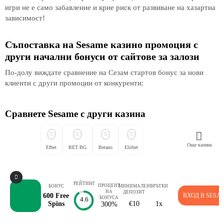
игри не е само забавление и крие риск от развиване на хазартна
зависимост!
Съпоставка на Sesame казино промоция с
други начални бонуси от сайтове за залози
По-долу виждате сравнение на Сезам стартов бонус за нови
клиенти с други промоции от конкуренти:
Сравнете Sesame с други казина
Още казина
Efbet
BET BG
Betano
Elitbet
РЕЙТИНГ
ПРОЦЕНТ
БОНУС
МИНИМАЛЕН
ВРЪТКИ
НА
ДЕПОЗИТ
600 Free
ВХОД В SESA
БОНУСА
4.6
Spins
€10
1x
300%