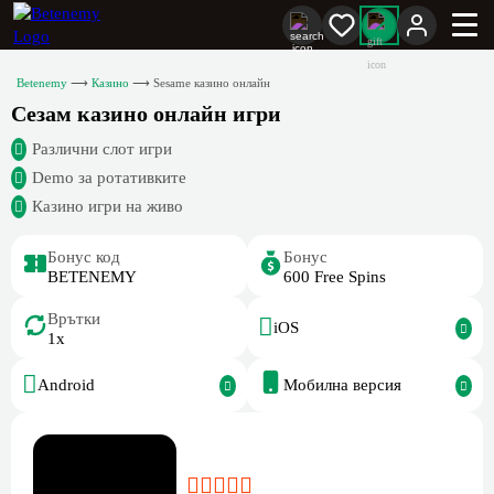
Betenemy
Казино
Sesame казино онлайн
Сезам казино онлайн игри
Различни слот игри
Demo за ротативките
Казино игри на живо
Бонус код
Бонус
BETENEMY
600 Free Spins
Врътки
iOS
1x
Android
Мобилна версия