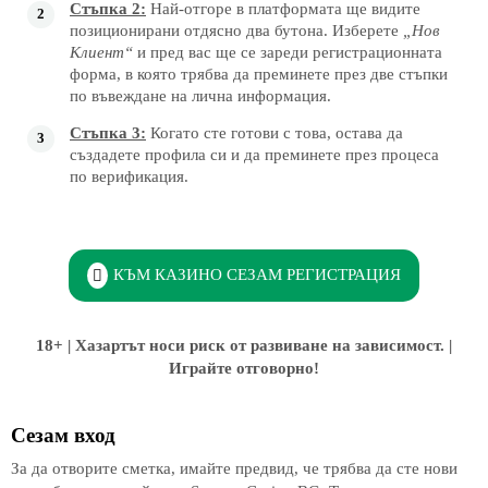
Стъпка 2:
Най-отгоре в платформата ще видите
позиционирани отдясно два бутона. Изберете
„Нов
Клиент“
и пред вас ще се зареди регистрационната
форма, в която трябва да преминете през две стъпки
по въвеждане на лична информация.
Стъпка 3:
Когато сте готови с това, остава да
създадете профила си и да преминете през процеса
по верификация.
КЪМ КАЗИНО СЕЗАМ РЕГИСТРАЦИЯ
18+ | Хазартът носи риск от развиване на зависимост. |
Играйте отговорно!
Сезам вход
За да отворите сметка, имайте предвид, че трябва да сте нови