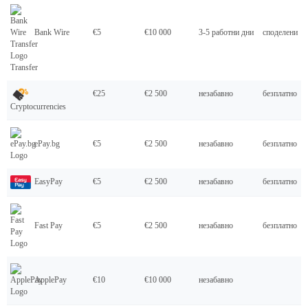
Bank Wire
€5
€10 000
3-5 работни дни
споделени
Transfer
€25
€2 500
незабавно
безплатно
Cryptocurrencies
ePay.bg
€5
€2 500
незабавно
безплатно
EasyPay
€5
€2 500
незабавно
безплатно
€5
€2 500
незабавно
безплатно
Fast Pay
ApplePay
€10
€10 000
незабавно