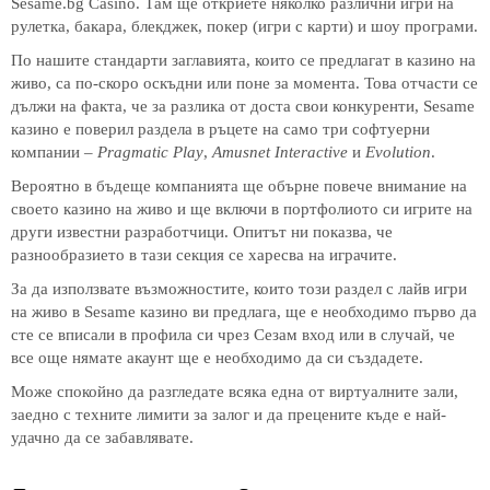
Sesame.bg Casino. Там ще откриете няколко различни игри на
рулетка, бакара, блекджек, покер (игри с карти) и шоу програми.
По нашите стандарти заглавията, които се предлагат в казино на
живо, са по-скоро оскъдни или поне за момента. Това отчасти се
дължи на факта, че за разлика от доста свои конкуренти, Sesame
казино е поверил раздела в ръцете на само три софтуерни
компании –
Pragmatic Play
,
Amusnet Interactive
и
Evolution
.
Вероятно в бъдеще компанията ще обърне повече внимание на
своето казино на живо и ще включи в портфолиото си игрите на
други известни разработчици. Опитът ни показва, че
разнообразието в тази секция се харесва на играчите.
За да използвате възможностите, които този раздел с лайв игри
на живо в Sesame казино ви предлага, ще е необходимо първо да
сте се вписали в профила си чрез Сезам вход или в случай, че
все още нямате акаунт ще е необходимо да си създадете.
Може спокойно да разгледате всяка една от виртуалните зали,
заедно с техните лимити за залог и да прецените къде е най-
удачно да се забавлявате.