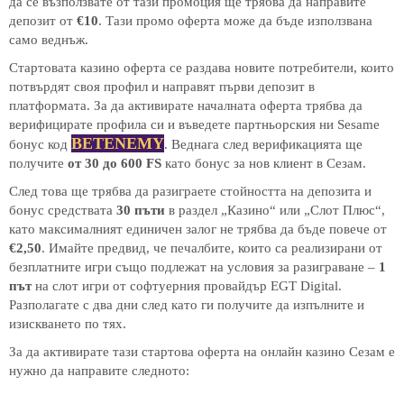
да се възползвате от тази промоция ще трябва да направите
депозит от
€10
. Тази промо оферта може да бъде използвана
само веднъж.
Стартовата казино оферта се раздава новите потребители, които
потвърдят своя профил и направят първи депозит в
платформата. За да активирате началната оферта трябва да
верифицирате профила си и въведете партньорския ни Sesame
BETENEMY
бонус код
. Веднага след верификацията ще
получите
от 30 до 600 FS
като бонус за нов клиент в Сезам.
След това ще трябва да разиграете стойността на депозита и
бонус средствата
30 пъти
в раздел „Казино“ или „Слот Плюс“,
като максималният единичен залог не трябва да бъде повече от
€2,50
. Имайте предвид, че печалбите, които са реализирани от
безплатните игри също подлежат на условия за разиграване –
1
път
на слот игри от софтуерния провайдър EGT Digital.
Разполагате с два дни след като ги получите да изпълните и
изискването по тях.
За да активирате тази стартова оферта на онлайн казино Сезам е
нужно да направите следното: