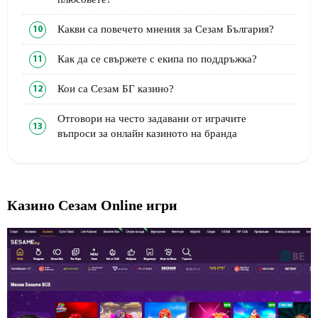
Какви са повечето мнения за Сезам България?
Как да се свържете с екипа по поддръжка?
Кои са Сезам БГ казино?
Отговори на често задавани от играчите
въпроси за онлайн казиното на бранда
Казино Сезам Online игри