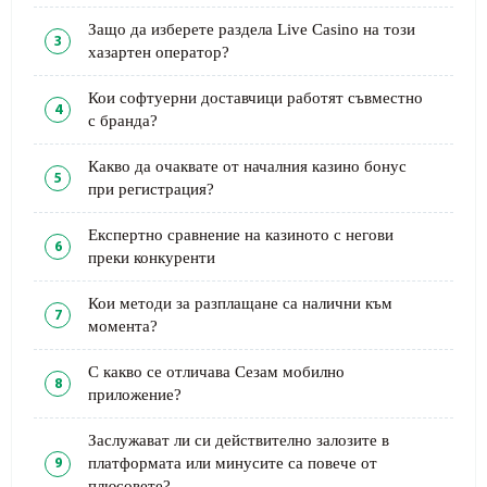
Защо да изберете раздела Live Casino на този
хазартен оператор?
Кои софтуерни доставчици работят съвместно
с бранда?
Какво да очаквате от началния казино бонус
при регистрация?
Експертно сравнение на казиното с негови
преки конкуренти
Кои методи за разплащане са налични към
момента?
С какво се отличава Сезам мобилно
приложение?
Заслужават ли си действително залозите в
платформата или минусите са повече от
плюсовете?