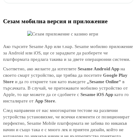
Сезам мобилна версия и приложение
Ако търсите Sesame App или т.нар. Sesame мобилно приложение
за Android или iOS, ще се зарадвате да разберете че
платформата предлага такива и за двете операционни системи.
Съответно, ако желаете да изтеглите
Sesame Android App
на
своето смарт устройство, ще трябва да посетите
Google Play
Store
и да го откриете там като въведете
„Sesame Online“
в
търсачката. В случай, че притежавате мобилно устройство от
Apple, то ще можете да се сдобиете с
Sesame iOS App
като го
инсталирате от
App Store
.
След направени от нас многократни тестове на различни
устройства установихме, че всички елементи се позиционират
перфектно, Sesame Mobile платформата не забива по никакъв
начин и също така е с много лек и приятен дизайн, който не
натоварва по никакъв начин и не възпрепятства приятното