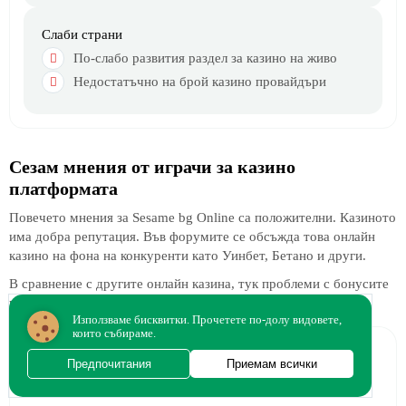
Слаби страни
По-слабо развития раздел за казино на живо
Недостатъчно на брой казино провайдъри
Сезам мнения от играчи за казино
платформата
Повечето мнения за Sesame bg Online са положителни. Казиното
има добра репутация. Във форумите се обсъжда това онлайн
казино на фона на конкуренти като Уинбет, Бетано и други.
В сравнение с другите онлайн казина, тук проблеми с бонусите
има по-рядко.
Използваме бисквитки. Прочетете по-долу видовете,
които събираме.
Обща оценка от потребители за Сезам казино
Предпочитания
Приемам всички
⭐ ⭐ ⭐ ⭐ ⭐