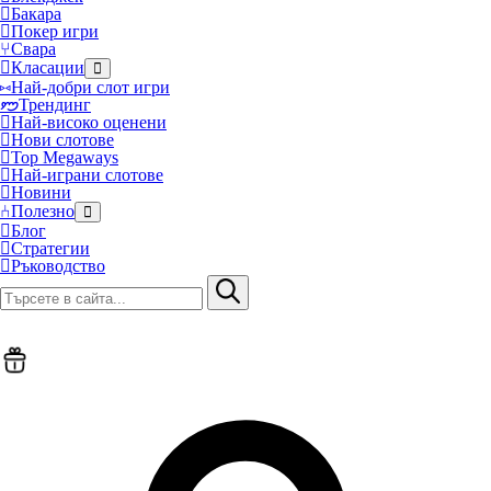
Бакара
Покер игри
Свара
Класации
Най-добри слот игри
Трендинг
Най-високо оценени
Нови слотове
Top Megaways
Най-играни слотове
Новини
Полезно
Блог
Стратегии
Ръководство