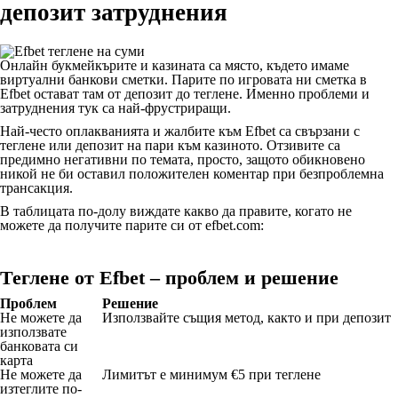
депозит затруднения
Онлайн букмейкърите и казината са място, където имаме
виртуални банкови сметки. Парите по игровата ни сметка в
Efbet остават там от депозит до теглене. Именно проблеми и
затруднения тук са най-фрустриращи.
Най-често оплакванията и жалбите към Efbet са свързани с
теглене или депозит на пари към казиното. Отзивите са
предимно негативни по темата, просто, защото обикновено
никой не би оставил положителен коментар при безпроблемна
трансакция.
В таблицата по-долу виждате какво да правите, когато не
можете да получите парите си от efbet.com:
Теглене от Efbet – проблем и решение
Проблем
Решение
Не можете да
Използвайте същия метод, както и при депозит
използвате
банковата си
карта
Не можете да
Лимитът е минимум €5 при теглене
изтеглите по-