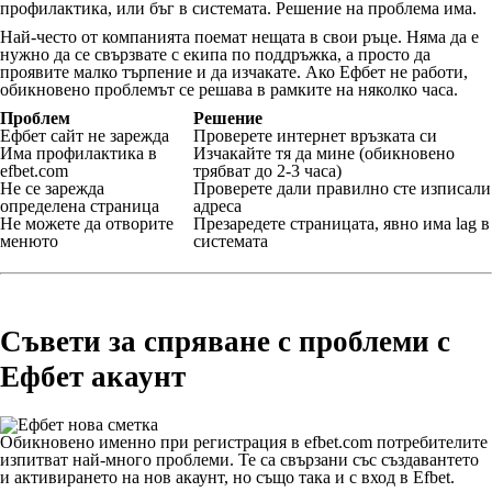
профилактика, или бъг в системата. Решение на проблема има.
Най-често от компанията поемат нещата в свои ръце. Няма да е
нужно да се свързвате с екипа по поддръжка, а просто да
проявите малко търпение и да изчакате. Ако Ефбет не работи,
обикновено проблемът се решава в рамките на няколко часа.
Проблем
Решение
Ефбет сайт не зарежда
Проверете интернет връзката си
Има профилактика в
Изчакайте тя да мине (обикновено
efbet.com
трябват до 2-3 часа)
Не се зарежда
Проверете дали правилно сте изписали
определена страница
адреса
Не можете да отворите
Презаредете страницата, явно има lag в
менюто
системата
Съвети за спряване с проблеми с
Ефбет акаунт
Обикновено именно при регистрация в efbet.com потребителите
изпитват най-много проблеми. Те са свързани със създавантето
и активирането на нов акаунт, но също така и с вход в Efbet.