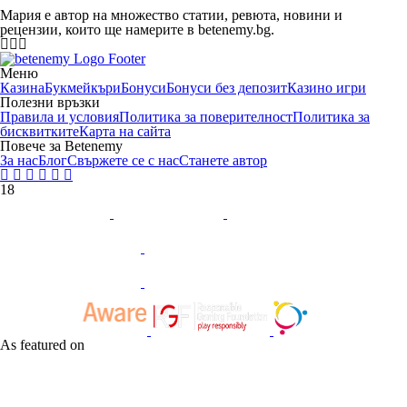
Мария е автор на множество статии, ревюта, новини и
рецензии, които ще намерите в betenemy.bg.
Меню
Казина
Букмейкъри
Бонуси
Бонуси без депозит
Казино игри
Полезни връзки
Правила и условия
Политика за поверителност
Политика за
бисквитките
Карта на сайта
Повече за Betenemy
За нас
Блог
Свържете се с нас
Станете автор
18
As featured on