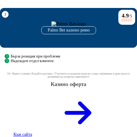
4.9
/5
Palms Bet казино ревю
Бърза реакция при проблеми
Надежден отдел клиенти
18+ Важат условия | Играйте разумно | Участието в хазартни игри не е само забавление и крие риск от
развиване на хазартна зависимост!
Kaзино оферта
Към сайта