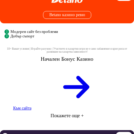
Betano казино ревю
Модерен сайт без проблеми
Добър съпорт
18+ Важат условия | Играйте разумно | Участието в хазартни игри не е само забавление и крие риск от
развиване на хазартна зависимост!
Начален Бонус Казино
Към сайта
Покажете още +