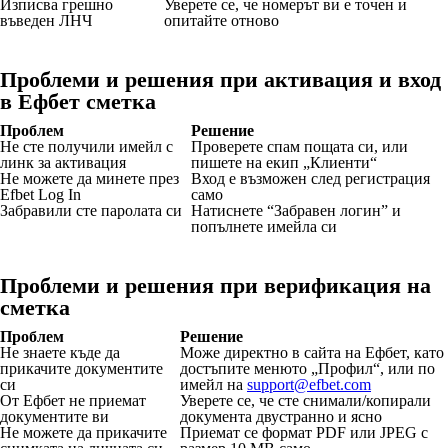
Изписва грешно
Уверете се, че номерът ви е точен и
въведен ЛНЧ
опитайте отново
Проблеми и решения при активация и вход
в Ефбет сметка
Проблем
Решение
Не сте получили имейл с
Проверете спам пощата си, или
линк за активация
пишете на екип „Клиенти“
Не можете да минете през
Вход е възможен след регистрация
Efbet Log In
само
Забравили сте паролата си
Натиснете “Забравен логин” и
попълнете имейла си
Проблеми и решения при верификация на
сметка
Проблем
Решение
Не знаете къде да
Може директно в сайта на Ефбет, като
прикачите документите
достъпите менюто „Профил“, или по
си
имейл на
support@efbet.com
От Ефбет не приемат
Уверете се, че сте снимали/копирали
документите ви
документа двустранно и ясно
Не можете да прикачите
Приемат се формат PDF или JPEG с