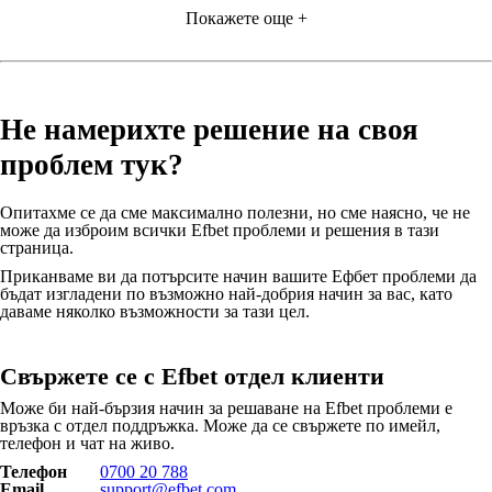
Покажете още +
Не намерихте решение на своя
проблем тук?
Опитахме се да сме максимално полезни, но сме наясно, че не
може да изброим всички Efbet проблеми и решения в тази
страница.
Приканваме ви да потърсите начин вашите Ефбет проблеми да
бъдат изгладени по възможно най-добрия начин за вас, като
даваме няколко възможности за тази цел.
Свържете се с Efbet отдел клиенти
Може би най-бързия начин за решаване на Efbet проблеми е
връзка с отдел поддръжка. Може да се свържете по имейл,
телефон и чат на живо.
Телефон
0700 20 788
Email
support@efbet.com