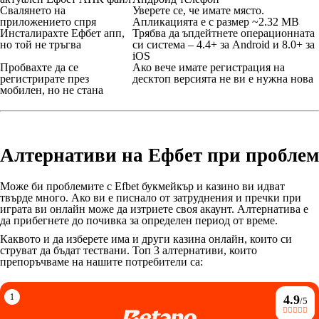
Свалянето на
Уверете се, че имате място.
приложението спря
Апликацията е с размер ~2.32 MB
Инсталирахте Ефбет апп,
Трябва да ъпдейтнете операционната
но той не тръгва
си система – 4.4+ за Android и 8.0+ за
iOS
Пробвахте да се
Ако вече имате регистрация на
регистрирате през
десктоп версията не ви е нужна нова
мобилен, но не стана
Алтернативи на Ефбет при проблем
Може би проблемите с Efbet букмейкър и казино ви идват
твърде много. Ако ви е писнало от затруднения и пречки при
играта ви онлайн може да изтриете своя акаунт. Алтернатива е
да прибегнете до почивка за определен период от време.
Каквото и да изберете има и други казина онлайн, които си
струват да бъдат тествани. Топ 3 алтернативи, които
препоръчваме на нашите потребители са:
4.9
/5