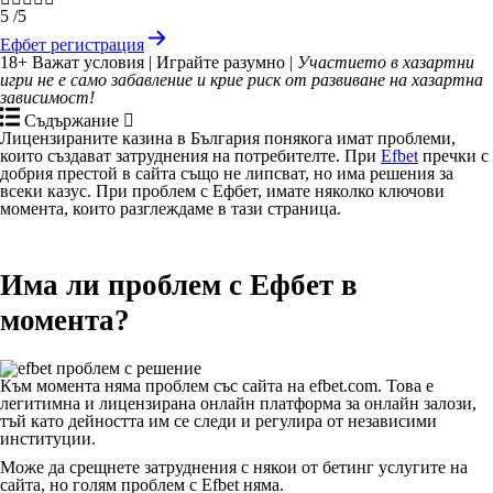
5
/5
Ефбет регистрация
18+ Важат условия | Играйте разумно |
Участието в хазартни
игри не е само забавление и крие риск от развиване на хазартна
зависимост!
Съдържание
Лицензираните казина в България понякога имат проблеми,
които създават затруднения на потребителте. При
Efbet
пречки с
добрия престой в сайта също не липсват, но има решения за
всеки казус. При проблем с Ефбет, имате няколко ключови
момента, които разглеждаме в тази страница.
Има ли проблем с Ефбет в
момента?
Към момента няма проблем със сайта на efbet.com. Това е
легитимна и лицензирана онлайн платформа за онлайн залози,
тъй като дейността им се следи и регулира от независими
институции.
Може да срещнете затруднения с някои от бетинг услугите на
сайта, но голям проблем с Efbet няма.