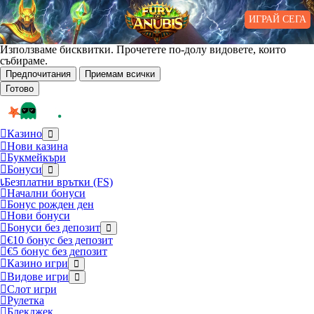
ИГРАЙ СЕГА
Използваме бисквитки. Прочетете по-долу видовете, които
събираме.
Предпочитания
Приемам всички
Готово
Казино
Нови казина
Букмейкъри
Бонуси
Безплатни врътки (FS)
Начални бонуси
Бонус рожден ден
Нови бонуси
Бонуси без депозит
€10 бонус без депозит
€5 бонус без депозит
Казино игри
Видове игри
Слот игри
Рулетка
Блекджек