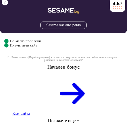
4.6
/5
Sesame казино ревю
По-малко проблеми
Интуитивен сайт
18+ Важат условия | Играйте разумно | Участието в хазартни игри не е само забавление и крие риск от
развиване на хазартна зависимост!
Начален бонус
Към сайта
Покажете още +