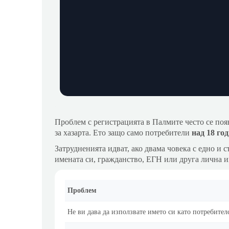
Проблем с регистрацията в Палмите често се поя
за хазарта. Ето защо само потребители
над 18 го
Затрудненията идват, ако двама човека с едно и с
имената си, гражданство, ЕГН или друга лична 
Проблем
Не ви дава да използвате името си като потребител