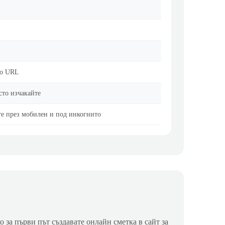
но URL
сто изчакайте
йте през мобилен и под инкогнито
 за първи път създавате онлайн сметка в сайт за