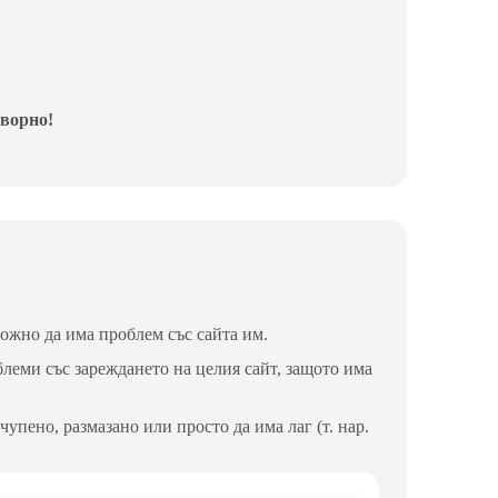
оворно!
можно да има проблем със сайта им.
блеми със зареждането на целия сайт, защото има
упено, размазано или просто да има лаг (т. нар.