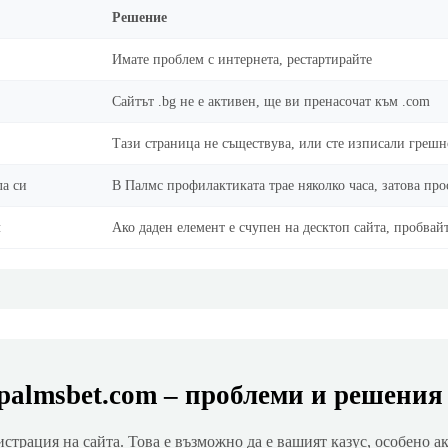
Решение
Имате проблем с интернета, рестартирайте
Сайтът .bg не е активен, ще ви пренасочат към .com
Тази страница не съществува, или сте изписали греш
ла си
В Палмс профилактиката трае няколко часа, затова про
л
Ако даден елемент е счупен на десктоп сайта, пробва
palmsbet.com – проблеми и решения
трация на сайта. Това е възможно да е вашият казус, особено ако