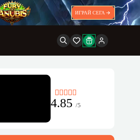
ИГРАЙ СЕГА
4.85
/5