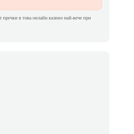
т пречки в това онлайн казино най-вече при