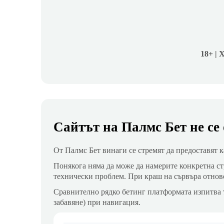
18+ | 
Сайтът на Палмс Бет не се
От Палмс Бет винаги се стремят да предоставят к
Понякога няма да може да намерите конкретна стр
технически проблем. При краш на сървъра отново
Сравнително рядко бетинг платформата изпитва тр
забавяне) при навигация.