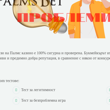
зи на Палмс казино е 100% сигурна и проверена. Букмейкърът им
иви и предимно добра репутация, в сравнение с някои от конкур
om тестове:
Тест за легитимност
Тест за безпроблемна игра