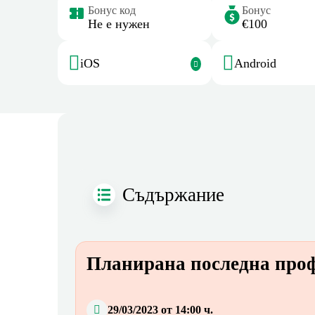
Бонус код
Бонус
Не е нужен
€100
iOS
Android
Съдържание
Планирана последна проф
29/03/2023 от 14:00 ч.