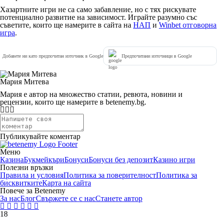
Хазартните игри не са само забавление, но с тях рискувате
потенциално развитие на зависимост. Играйте разумно със
съветите, които ще намерите в сайта на
НАП
и
Winbet отговорна
игра
.
Предпочитани източници в Google
Добавете ни като предпочитан източник в Google
Мария Митева
Мария е автор на множество статии, ревюта, новини и
рецензии, които ще намерите в betenemy.bg.
Публикувайте коментар
Меню
Казина
Букмейкъри
Бонуси
Бонуси без депозит
Казино игри
Полезни връзки
Правила и условия
Политика за поверителност
Политика за
бисквитките
Карта на сайта
Повече за Betenemy
За нас
Блог
Свържете се с нас
Станете автор
18