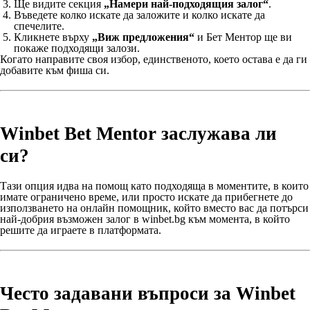
Ще видите секция
„Намери най-подходящия залог“
.
Въведете колко искате да заложите и колко искате да
спечелите.
Кликнете върху
„Виж предложения“
и Бет Ментор ще ви
покаже подходящи залози.
Когато направите своя избор, единственото, което остава е да ги
добавите към фиша си.
Winbet Bet Mentor заслужава ли
си?
Тази опция идва на помощ като подходяща в моментите, в които
имате ограничено време, или просто искате да прибегнете до
използването на онлайн помощник, който вместо вас да потърси
най-добрия възможен залог в winbet.bg към момента, в който
решите да играете в платформата.
Често задавани въпроси за Winbet