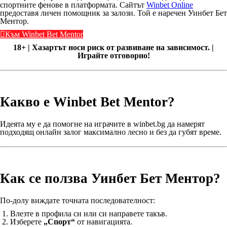
спортните фенове в платформата. Сайтът
Winbet Online
предоставя личен помощник за залози. Той е наречен Уинбет Бет
Ментор.
Към Winbet Bet Mentor
18+ | Хазартът носи риск от развиване на зависимост. |
Играйте отговорно!
Какво е Winbet Bet Mentor?
Идеята му е да помогне на играчите в winbet.bg да намерят
подходящ онлайн залог максимално лесно и без да губят време.
Как се ползва Уинбет Бет Ментор?
По-долу виждате точната последователност:
Влезте в профила си или си направете такъв.
Изберете
„Спорт“
от навигацията.