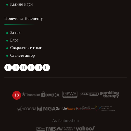
Казино игри
Повече за Betenemy
За нас
Блог
Свържете се с нас
Станете автор
18
As featured on