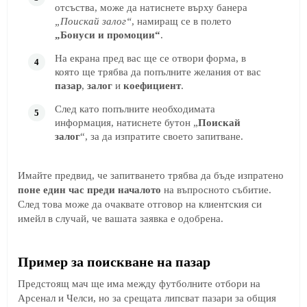
отсъства, може да натиснете върху банера
„Поискай залог“
, намиращ се в полето
„Бонуси и промоции“
.
На екрана пред вас ще се отвори форма, в
която ще трябва да попълните желания от вас
пазар
,
залог
и
коефициент
.
След като попълните необходимата
информация, натиснете бутон „
Поискай
залог
“, за да изпратите своето запитване.
Имайте предвид, че запитването трябва да бъде изпратено
поне един час преди началото
на въпросното събитие.
След това може да очаквате отговор на клиентския си
имейл в случай, че вашата заявка е одобрена.
Пример за поискване на пазар
Предстоящ мач ще има между футболните отбори на
Арсенал и Челси, но за срещата липсват пазари за общия