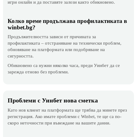
игри онлайн и да поставяте залози както обикновено.
Колко време продължава профилактиката в
winbet.bg?
Продължителността зависи от причината за
профилактиката – отстраняване на технически проблем,
обновяване на платформата или подобряване на
сигурността.
Обикновено са нужни няколко часа, преди Уинбет да се
зарежда отново без проблеми.
Проблеми с Уинбет нова сметка
Като нов клиент на платформата ще трябва да минете през
регистрация. Ако имате проблеми с Winbet, те ще са по-
скоро неточности при въвеждане на вашите данни.