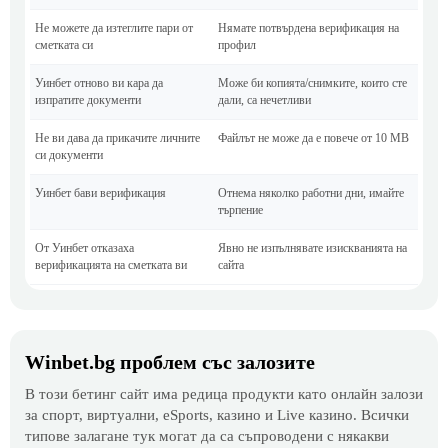
Не можете да изтеглите пари от
Нямате потвърдена верификация на
сметката си
профил
Уинбет отново ви кара да
Може би копията/снимките, които сте
изпратите документи
дали, са нечетливи
Не ви дава да прикачите личните
Файлът не може да е повече от 10 MB
си документи
Уинбет бави верификация
Отнема няколко работни дни, имайте
търпение
От Уинбет отказаха
Явно не изпълнявате изискванията на
верификацията на сметката ви
сайта
Winbet.bg проблем със залозите
В този бетинг сайт има редица продукти като онлайн залози
за спорт, виртуални, eSports, казино и Live казино. Всички
типове залагане тук могат да са съпроводени с някакви