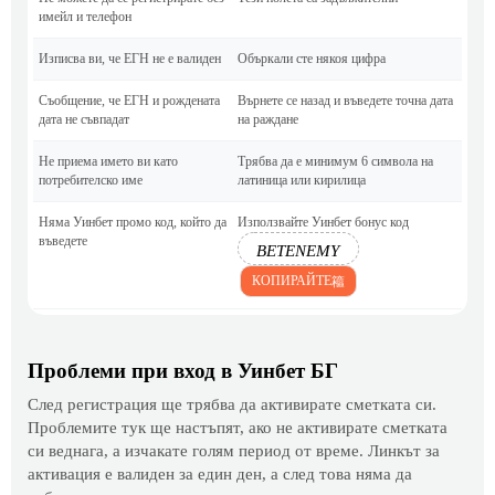
имейл и телефон
Изписва ви, че ЕГН не е валиден
Объркали сте някоя цифра
Съобщение, че ЕГН и рождената
Върнете се назад и въведете точна дата
дата не съвпадат
на раждане
Не приема името ви като
Трябва да е минимум 6 символа на
потребителско име
латиница или кирилица
Няма Уинбет промо код, който да
Използвайте Уинбет бонус код
въведете
BETENEMY
КОПИРАЙТЕ
Проблеми при вход в Уинбет БГ
След регистрация ще трябва да активирате сметката си.
Проблемите тук ще настъпят, ако не активирате сметката
си веднага, а изчакате голям период от време. Линкът за
активация е валиден за един ден, а след това няма да