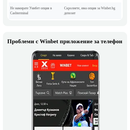
Не намирате Уинбет опция в
Скролнете, има опция за Winbet.bg
Cashterminal
депозит
Проблеми с Winbet приложение за телефон