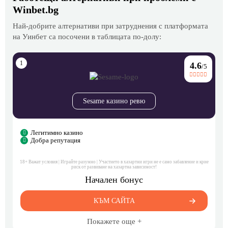
Winbet.bg
Най-добрите алтернативи при затруднения с платформата
на Уинбет са посочени в таблицата по-долу:
4.6
/5
Sesame казино ревю
Легитимно казино
Добра репутация
18+ Важат условия | Играйте разумно | Участието в хазартни игри не е само забавление и крие
риск от развиване на хазартна зависимост!
Начален бонус
КЪМ САЙТА
Покажете още +