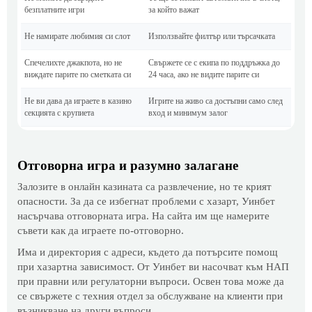
безплатните игри
за който важат
Не намирате любимия си слот
Използвайте филтър или търсачката
Спечелихте джакпота, но не
Свържете се с екипа по поддръжка до
виждате парите по сметката си
24 часа, ако не видите парите си
Не ви дава да играете в казино
Игрите на живо са достъпни само след
секцията с крупиета
вход и минимум залог
Отговорна игра и разумно залагане
Залозите в онлайн казината са развлечение, но те крият
опасности. За да се избегнат проблеми с хазарт, Уинбет
насърчава отговорната игра. На сайта им ще намерите
съвети как да играете по-отговорно.
Има и директория с адреси, където да потърсите помощ
при хазартна зависимост. От Уинбет ви насочват към НАП
при правни или регулаторни въпроси. Освен това може да
се свържете с техния отдел за обслужване на клиенти при
възникване на други въпроси.