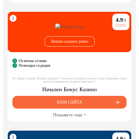
4.9
/5
Betano казино ревю
Отлични отзиви
Помощна седкция
18+ Важат условия | Играйте разумно | Участието в хазартни игри не е само забавление и крие
риск от развиване на хазартна зависимост!
Начален Бонус Казино
КЪМ САЙТА
Покажете още +
4.9