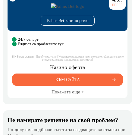
/5
Palms Bet казино ревю
24/7 съпорт
Рядкост са проблемите тук
18+ Важат условия | Играйте разумно | Участието в хазартни игри не е само забавление и крие
риск от развиване на хазартна зависимост!
Kaзино оферта
КЪМ САЙТА
Покажете още +
Не намирате решение на свой проблем?
По-долу сме подбрали съвети за следващите ви стъпки при