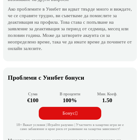
Ако проблемите в Уинбет ви идват твърде много и виждате,
че се справяте трудно, ви съветваме да помислите за
деактивация на профила. Това става с попълване на
заявление за деактивация за период от седмица, месец или
половин година. Може да затворите акаунта си за
неопределено време, така че да имате време да починете от
онлайн залозите.
Проблеми с Уинбет бонуси
Сума
В проценти
Мин. Коеф.
€100
100%
1.50
Бонус
18+ Важат условия | Играйте разумно | Участието в хазартни игри не е
само забавление и крие риск от развиване на хазартна зависимост!