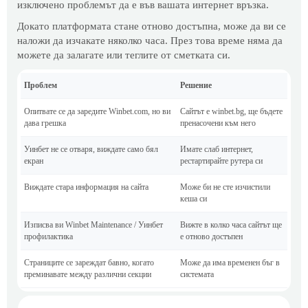
изключено проблемът да е във вашата интернет връзка.
Докато платформата стане отново достъпна, може да ви се
наложи да изчакате няколко часа. През това време няма да
можете да залагате или теглите от сметката си.
Проблем
Решение
Опитвате се да заредите Winbet.com, но ви
Сайтът е winbet.bg, ще бъдете
дава грешка
пренасочени към него
Уинбет не се отваря, виждате само бял
Имате слаб интернет,
екран
рестартирайте рутера си
Виждате стара информация на сайта
Може би не сте изчистили
кеша си
Изписва ви Winbet Maintenance / Уинбет
Вижте в колко часа сайтът ще
профилактика
е отново достъпен
Страниците се зареждат бавно, когато
Може да има временен бъг в
преминавате между различни секции
системата