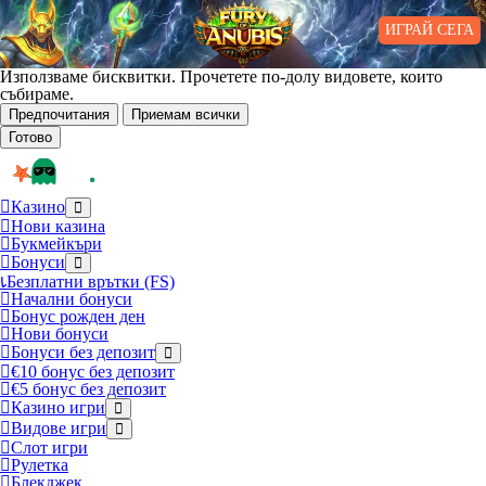
ИГРАЙ СЕГА
Използваме бисквитки. Прочетете по-долу видовете, които
събираме.
Предпочитания
Приемам всички
Готово
Казино
Нови казина
Букмейкъри
Бонуси
Безплатни врътки (FS)
Начални бонуси
Бонус рожден ден
Нови бонуси
Бонуси без депозит
€10 бонус без депозит
€5 бонус без депозит
Казино игри
Видове игри
Слот игри
Рулетка
Блекджек