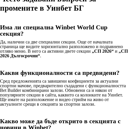
промените в Уинбет БГ
Има ли специална Winbet World Cup
секция?
Да, налични са две специални секции. Още от началната
страница ще видите хоризонтално разположено и подравнено
отляво меню. В него са активни двете секции
„СП 2026“
и
„СП
2026 Дългосрочни“
.
Какви функционалности са предвидени?
Сред предложенията са завишени коефициенти за актуални
спортни мачове, предварително създадени с функционалността
Bet Builder комбинирани залози. Обновени са и някои от
популярните секции в сайта, каквито са колонките на Уинбет.
Ще имате на разположение и видео стрийм на живо от
актуалните срещи в секцията за спортни залози.
Какво може да бъде открито в секцията с
новини в Winbet?