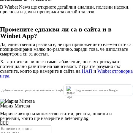
В Winbet News ще откриете детайлни анализи, полезни насоки,
прогнози и други препоръки за онлайн залози.
Промените еднакви ли са в сайта и в
Winbet App?
Да, единствената разлика е, че при приложението елементите са
позиционирани малко по-различно, заради това, че използвате
смартфона си за достъп.
Хазартните игри не са само забавление, но с тях рискувате
потенциално развитие на зависимост. Играйте разумно със
съветите, които ще намерите в сайта на
НАП
и
Winbet отговорна
игра
.
Предпочитани източници в Google
Добавете ни като предпочитан източник в Google
Мария Митева
Мария е автор на множество статии, ревюта, новини и
рецензии, които ще намерите в betenemy.bg.