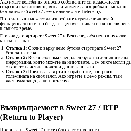
Ако имате колебания относно собствените си възможности,
свързани със слотовете, винаги можете да изпробвате напълно
безплатното Sweet 27 демо, налично и в Betenemy.
По този начин можете да изпробвате играта с пълните ѝ
функционалности, но без да съществува никакъв финансов риск
в същото време.
Ето как да стартирате Sweet 27 в Betenemy, обяснено в няколко
кратки стъпки:
Стъпка 1:
С клик върху демо бутона стартирате Sweet 27
безплатна игра.
Стъпка 2:
Всеки слот има специален бутон за допълнителна
информация, който можете да използвате. Там бихте могли да
откриете наистина полезни данни за играта.
Стъпка 3:
Преди да завъртите барабаните, настройте
големината на своя залог. Ако играете в демо режим, тази
част няма защо да ви притеснява.
Възвръщаемост в Sweet 27 / RTP
(Return to Player)
При игра на Sweet 27 ще се сблъскате с процент на