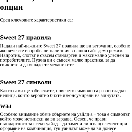
опции
Сред ключовите характеристики са:
Sweet 27 правила
Надали най-важните Sweet 27 правила ще ви затруднят, особено
ако вече сте изпробвали наличния в нашия сайт демо режим.
Напротив, слотът е съвсем стандартен и максимално улеснен за
потребителите. Нужна ви е съвсем малко практика, за да
свикнете и да овладеете механиките.
Sweet 27 символи
Както сами ще забележите, повечето символи са разни сладки
нещица, които вероятно бихте изконсумирали на минутата.
Wild
Особено внимание обаче обърнете на уайлд-а – това е символът,
който може истински да ви зарадва. Освен, че прави
стандартното за всеки уайлд – да замени липсващ елемент при
оформяне на комбинация, тук уайлдът може да ви донесе