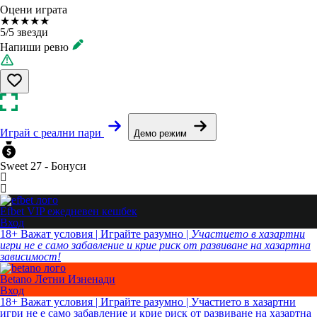
Оцени играта
★
★
★
★
★
5
/5 звезди
Напиши ревю
Играй с реални пари
Демо режим
Sweet 27 - Бонуси
Efbet VIP ежедневен кешбек
Вход
18+ Важат условия | Играйте разумно |
Участието в хазартни
игри не е само забавление и крие риск от развиване на хазартна
зависимост!
Betano Летни Изненади
Вход
18+ Важат условия | Играйте разумно | Участието в хазартни
игри не е само забавление и крие риск от развиване на хазартна