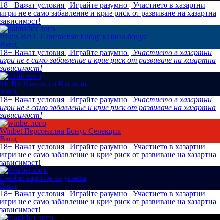
18+ Важат условия | Играйте разумно | Участието в хазартни
игри не е само забавление и крие риск от развиване на хазартна
зависимост!
Palms Bet CT Interactive Friday казино бонус
Вход
18+ Важат условия | Играйте разумно |
Участието в хазартни
игри не е само забавление и крие риск от развиване на хазартна
зависимост!
Mr Bit Колело на Късмета
Вход
18+ Важат условия | Играйте разумно |
Участието в хазартни
игри не е само забавление и крие риск от развиване на хазартна
зависимост!
Winbet Персонална Бонус Селекция
Вход
18+ Важат условия | Играйте разумно | Участието в хазартни
игри не е само забавление и крие риск от развиване на хазартна
зависимост!
Everbet картите на успеха
Вход
18+ Важат условия | Играйте разумно | Участието в хазартни
игри не е само забавление и крие риск от развиване на хазартна
зависимост!