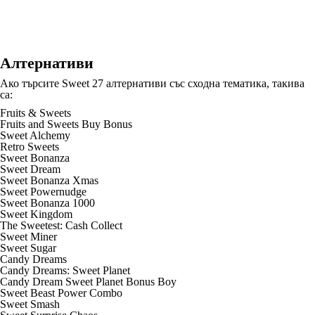
Алтернативи
Ако търсите Sweet 27 алтернативи със сходна тематика, такива
са:
Fruits & Sweets
Fruits and Sweets Buy Bonus
Sweet Alchemy
Retro Sweets
Sweet Bonanza
Sweet Dream
Sweet Bonanza Xmas
Sweet Powernudge
Sweet Bonanza 1000
Sweet Kingdom
The Sweetest: Cash Collect
Sweet Miner
Sweet Sugar
Candy Dreams
Candy Dreams: Sweet Planet
Candy Dream Sweet Planet Bonus Boy
Sweet Beast Power Combo
Sweet Smash