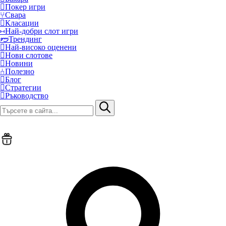
Покер игри
Свара
Класации
Най-добри слот игри
Трендинг
Най-високо оценени
Нови слотове
Новини
Полезно
Блог
Стратегии
Ръководство