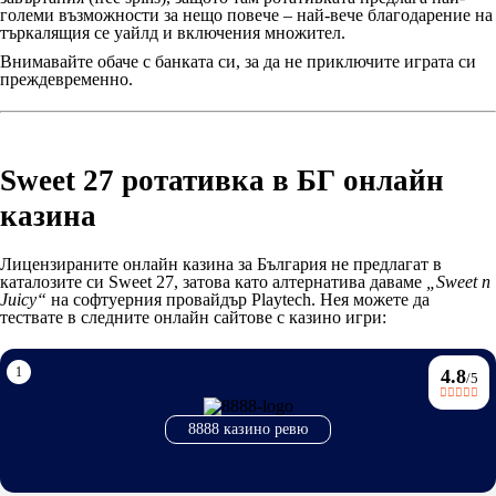
големи възможности за нещо повече – най-вече благодарение на
търкалящия се уайлд и включения множител.
Внимавайте обаче с банката си, за да не приключите играта си
преждевременно.
Sweet 27 ротативка в БГ онлайн
казина
Лицензираните онлайн казина за България не предлагат в
каталозите си Sweet 27, затова като алтернатива даваме
„Sweet n
Juicy“
на софтуерния провайдър Playtech. Нея можете да
тествате в следните онлайн сайтове с казино игри:
4.8
/5
8888 казино ревю