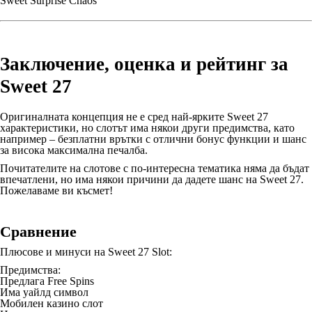
Sweet Surprise Chaos
Заключение, оценка и рейтинг за
Sweet 27
Оригиналната концепция не е сред най-ярките Sweet 27
характеристики, но слотът има някои други предимства, като
например – безплатни врътки с отлични бонус функции и шанс
за висока максимална печалба.
Почитателите на слотове с по-интересна тематика няма да бъдат
впечатлени, но има някои причини да дадете шанс на Sweet 27.
Пожелаваме ви късмет!
Сравнение
Плюсове и минуси на Sweet 27 Slot:
Предимства:
Предлага Free Spins
Има уайлд символ
Мобилен казино слот