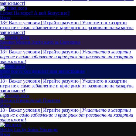
зависимост!
Elitbet На море? А кой Бонус взе?
Вход
18+ Важат условия | Играйте разумно | Участието в хазартни
игри не е само забавление и крие риск от развиване на хазартна
зависимост!
Sesame Мисии Злато като за Световно
Вход
18+ Важат условия | Играйте разумно |
Участието в хазартни
игри не е само забавление и крие риск от развиване на хазартна
зависимост!
8888 бонус без депозит при регистрация
Вход
18+ Важат условия | Играйте разумно | Участието в хазартни
игри не е само забавление и крие риск от развиване на хазартна
зависимост!
Betvam Препоръчай Приятел
Вход
18+ Важат условия | Играйте разумно |
Участието в хазартни
игри не е само забавление и крие риск от развиване на хазартна
зависимост!
Bet.bg Lucky Spins Уикенди
Вход