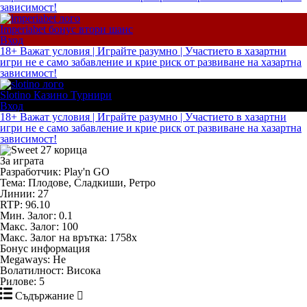
зависимост!
Imperiabet бонус втори шанс
Вход
18+ Важат условия | Играйте разумно | Участието в хазартни
игри не е само забавление и крие риск от развиване на хазартна
зависимост!
Slotino Казино Турнири
Вход
18+ Важат условия | Играйте разумно | Участието в хазартни
игри не е само забавление и крие риск от развиване на хазартна
зависимост!
За играта
Разработчик:
Play'n GO
Тема:
Плодове, Сладкиши, Ретро
Линии:
27
RTP:
96.10
Мин. Залог:
0.1
Макс. Залог:
100
Макс. Залог на врътка:
1758x
Бонус информация
Megaways:
Не
Волатилност:
Висока
Рилове:
5
Съдържание