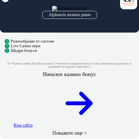
4.4
/5
Alphawin казино ревю
Разнообразие от слотове
Live Casino игри
Щедри бонуси
18+ Важат условия | Играйте разумно | Участието в хазартни игри не е само забавление и крие риск от
развиване на хазартна зависимост!
Начален казино бонус
Към сайта
Покажете още +