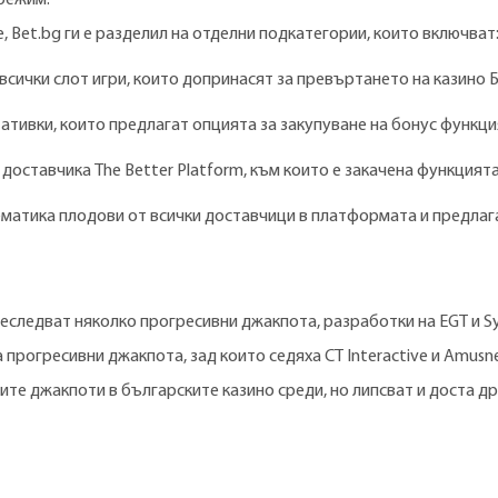
режим.
 Bet.bg ги е разделил на отделни подкатегории, които включват
 всички слот игри, които допринасят за превъртането на казино 
ативки, които предлагат опцията за закупуване на бонус функци
доставчика The Better Platform, към които е закачена функцият
ематика плодови от всички доставчици в платформата и предлаг
следват няколко прогресивни джакпота, разработки на EGT и S
рогресивни джакпота, зад които седяха CT Interactive и Amusnet
те джакпоти в българските казино среди, но липсват и доста друг