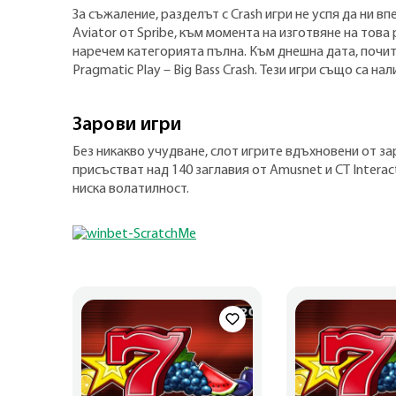
За съжаление, разделът с Crash игри не успя да ни 
Aviator от Spribe, към момента на изготвяне на това
наречем категорията пълна. Към днешна дата, почита
Pragmatic Play – Big Bass Crash. Тези игри също са 
Зарови игри
Без никакво учудване, слот игрите вдъхновени от за
присъстват над 140 заглавия от Amusnet и CT Interac
ниска волатилност.