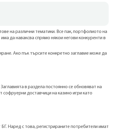
тове на различни тематики. Все пак, портфолиото на
о има да наваксва спрямо някои негови конкуренти в
тиране. Ако пък търсите конкретно заглавие може да
. Заглавията в раздела постоянно се обновяват на
от софруерни доставчици на казино игри като
 БГ. Наред с това, регистрираните потребители имат