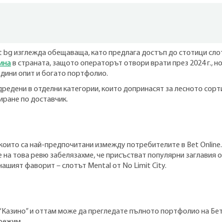
Bet bg изглежда обещаваща, като предлага достъп до стотици сло
ина
в страната, защото операторът отвори врати през 2024 г., н
одини опит и богато портфолио.
одредени в отделни категории, които допринасят за лесното сор
иране по доставчик.
 които са най-предпочитани измежду потребителите в Bet Online
е на това ревю забелязахме, че присъстват популярни заглавия 
 нашият фаворит – слотът Mental от No Limit City.
 “Казино” и оттам може да прегледате пълното портфолио на Бет