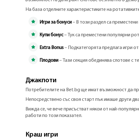
възможността да играят слотове безплатно в демо 
На база отделните характеристиките на ротативките,
Игри за бонуси
– В този раздел са преместени
Купи бонус
– Тук са преместени популярни рот
Extra Bonus
– Подкатегорята предлага игри от 
Плодови
– Тази секция обединява слотове с т
Джакпоти
Потребителите на Bet.bg ще имат възможност да пре
Непосредствено със своя старт пък имаше други два п
Вижда се, че вече присъстват някои от най-популярни
работи по този показател.
Краш игри