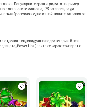
заглавия. Популярните краш игри, като например
но с останалите малко над 25 заглавия, за да
сическия Spaceman и едно от най-новите заглавия от
и е отделил в индивидуална подкатегория. В нея
оредицата „Power Hot“, които се характеризират с