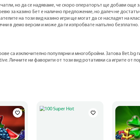
впечатли, но да се надяваме, че скоро операторът ще добави още 
 ревю за казино Бет е налично предложение, но далеч не достатъч
телите на този вид казино игри ще могат да се насладят на кла
налични в демо версии и може да ги изпробвате напълно безплатно.
рове са изключително популярни и многобройни. Затова Bet.bg г
tive. Личните ни фаворити от този вид ротативки са игрите от п