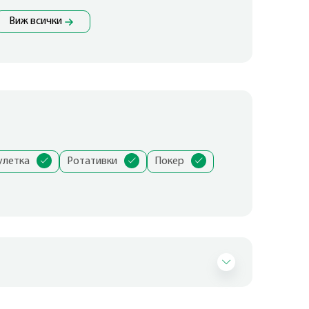
Виж всички
улетка
Ротативки
Покер