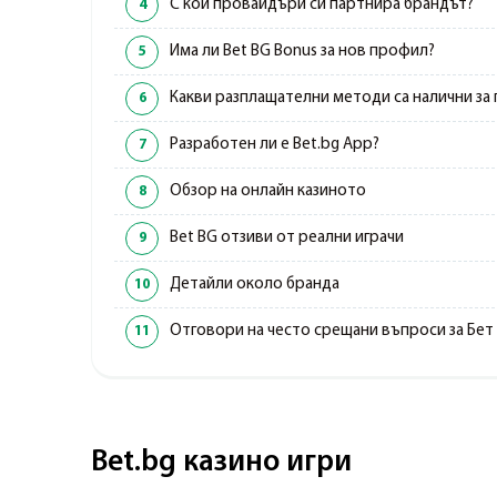
С кои провайдъри си партнира брандът?
Има ли Bet BG Bonus за нов профил?
Какви разплащателни методи са налични за
Разработен ли е Bet.bg App?
Обзор на онлайн казиното
Bet BG отзиви от реални играчи
Детайли около бранда
Отговори на често срещани въпроси за Бет 
Bet.bg казино игри