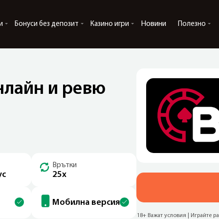
Новини
и
Бонуси без депозит
Казино игри
Полезно
нлайн и ревю
Врътки
ус
25x
Мобилна версия
18+ Важат условия | Играйте ра