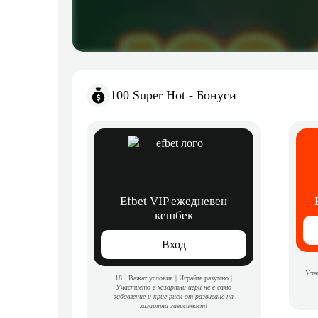
100 Super Hot - Бонуси
Efbet VIP ежедневен
кешбек
Вход
Учас
18+ Важат условия | Играйте разумно |
Участието в хазартни игри не е само
забавление и крие риск от развиване на
хазартна зависимост!