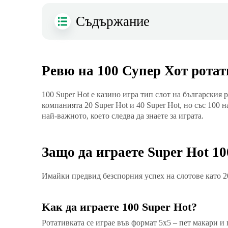
Съдържание
Ревю на 100 Супер Хот рота
100 Super Hot е казино игра тип слот на българския
компанията 20 Super Hot и 40 Super Hot, но със 100
най-важното, което следва да знаете за играта.
Защо да играете Super Hot 10
Имайки предвид безспорния успех на слотове като 20
Kак да играете 100 Super Hot?
Ротативката се играе във формат 5х5 – пет макари и