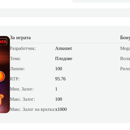
За играта
Бон
Разработчик:
Amusnet
Mega
Тема:
Плодове
Вола
Линии:
100
Рило
RTP:
95.76
Мин. Залог:
1
Макс. Залог:
100
Макс. Залог на врътка:
x1000