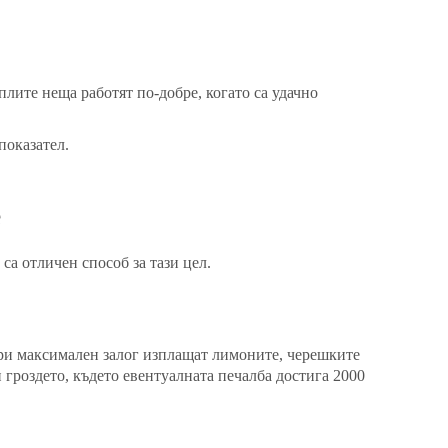
плите неща работят по-добре, когато са удачно
показател.
e
са отличен способ за тази цел.
 при максимален залог изплащат лимоните, черешките
 гроздето, където евентуалната печалба достига 2000