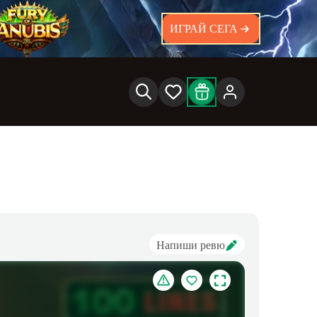
ИГРАЙ СЕГА
Напиши ревю