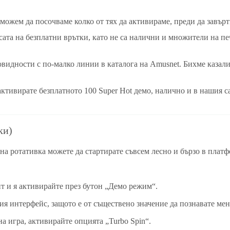
 можем да посочваме колко от тях да активираме, преди да завър
ата на безплатни врътки, като не са налични и множители на печ
видности с по-малко линии в каталога на Amusnet. Бихме казали
активирате безплатното 100 Super Hot демо, налично и в нашия с
ки)
а ротативка можете да стартирате съвсем лесно и бързо в платфор
т и я активирайте през бутон „Демо режим“.
я интерфейс, защото е от съществено значение да познавате мен
а игра, активирайте опцията „Turbo Spin“.