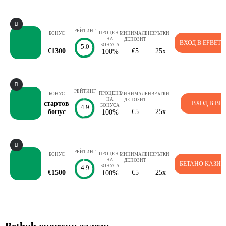
РЕЙТИНГ
ПРОЦЕНТ
БОНУС
МИНИМАЛЕН
ВРЪТКИ
НА
ДЕПОЗИТ
ВХОД В EFBET 
БОНУСА
5.0
€1300
€5
25x
100%
РЕЙТИНГ
ПРОЦЕНТ
БОНУС
МИНИМАЛЕН
ВРЪТКИ
НА
ДЕПОЗИТ
стартов
ВХОД В BET
БОНУСА
4.9
бонус
€5
25x
100%
РЕЙТИНГ
ПРОЦЕНТ
БОНУС
МИНИМАЛЕН
ВРЪТКИ
НА
ДЕПОЗИТ
БЕТАНО КАЗИН
БОНУСА
4.9
€1500
€5
25x
100%
Bethub спортни залози