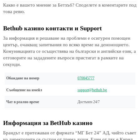
Какво е вашето мнение за Бетхъб? Споделете в коментарите под
това ревю.
Bethub казино контакти и Support
За информация и решаване на проблеми е осигурен помощен
център, очакващ запитвания по всяко време на денонощието.
Комуникацията се осъществява на български и английски език, а
отговорите на зададените въпроси пристигат в рамките на
секунди.
Обаждане на номер
070045777
Съобщение на имейл
support@bethub.bg
Чат в реално време
Достъпен 24/7
Информация за BetHub казино
Брандът е притежаван от фирмата “МГ Бет 24” АД, чийто съвет
на директорите се състои от трима души. Един от тях е Кирил