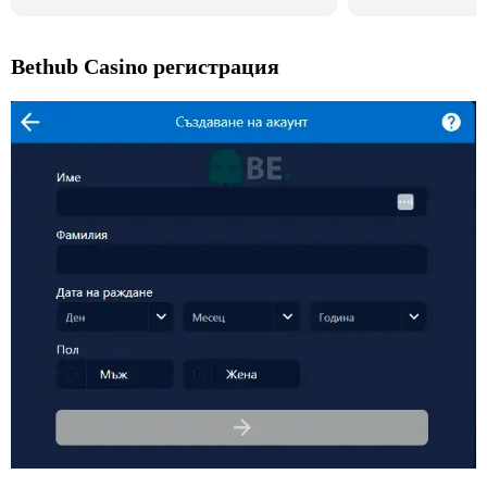
Bethub Casino регистрация