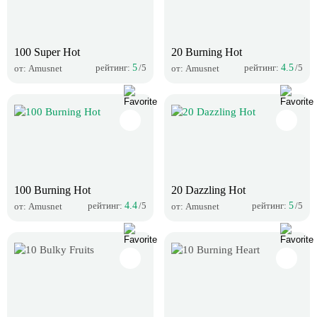
100 Super Hot
20 Burning Hot
рейтинг:
5
/5
рейтинг:
4.5
/5
от: Amusnet
от: Amusnet
100 Burning Hot
20 Dazzling Hot
рейтинг:
4.4
/5
рейтинг:
5
/5
от: Amusnet
от: Amusnet