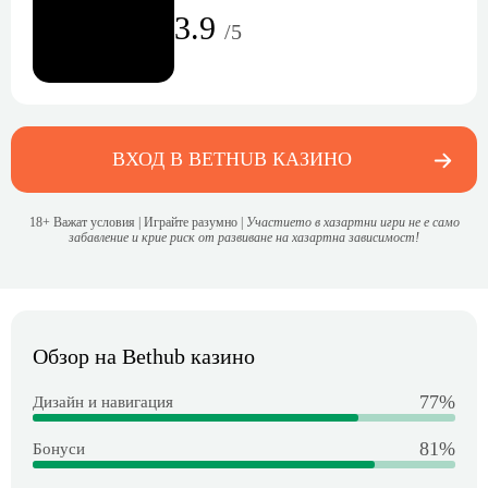
3.9
/5
ВХОД В BETHUB КАЗИНО
18+ Важат условия | Играйте разумно |
Участието в хазартни игри не е само
забавление и крие риск от развиване на хазартна зависимост!
Oбзор на Bethub казино
77%
Дизайн и навигация
81%
Бонуси