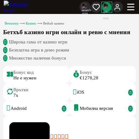
Betenemy
Казино
Bethub казино
Бетхъб казино игри онлайн и ревю с мнения
Широка гама от казино игри
Безплатна игра в демо режим
Множество налични бонуси
Бонус код
Бонус
Не е нужен
€1278,28
Врътки
iOS
7x
Android
Мобилна версия