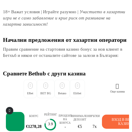
18+ Важат условия | Играйте разумно |
Участието в хазартни
игри не е само забавление и крие риск от развиване на
хазартна зависимост!
Начални предложения от хазартни оператори
Правим сравнение на стартовия казино бонус за нов клиент в
Бетхъб и някои от останалите сайтове за залози в България:
Сравнете Bethub с други казина
Още казина
Efbet
BET BG
Betano
Elitbet
РЕЙТИНГ
ПРОЦЕНТ
БОНУС
МИНИМАЛЕН
ВРЪТКИ
ВХОД В BE
НА
ДЕПОЗИТ
БОНУСА
3.9
КАЗИН
€1278,28
€5
7x
-