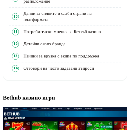
разположение
Данни за силните и слаби страни на
платформата
Потребителски мнения за Бетхъб казино
Детайли около бранда
Начини за връзка с екипа по поддръжка
Отговори на често задавани въпроси
Bethub казино игри