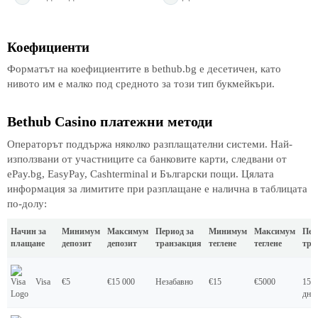
Коефициенти
Форматът на коефициентите в bethub.bg е десетичен, като
нивото им е малко под средното за този тип букмейкъри.
Bethub Casino платежни методи
Операторът поддържа няколко разплащателни системи. Най-
използвани от участниците са банковите карти, следвани от
ePay.bg, EasyPay, Cashterminal и Български пощи. Цялата
информация за лимитите при разплащане е налична в таблицата
по-долу:
Начин за
Минимум
Максимум
Период за
Минимум
Максимум
Пер
плащане
депозит
депозит
транзакция
теглене
теглене
тра
Visa
€5
€15 000
Незабавно
€15
€5000
15 м
дни