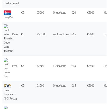
Cashterminal
€5
€5000
Незабавно
€20
€5000
Нез
EasyPay
Bank
€5
€50 000
от 1 до 7 дни
€15
€5000
от 1
Wire
Transfer
€5
€2500
Незабавно
€15
€2500
Нез
Fast
Pay
€5
€1500
Незабавно
€15
€5000
Нез
Smart
Payments
(BG Posts)