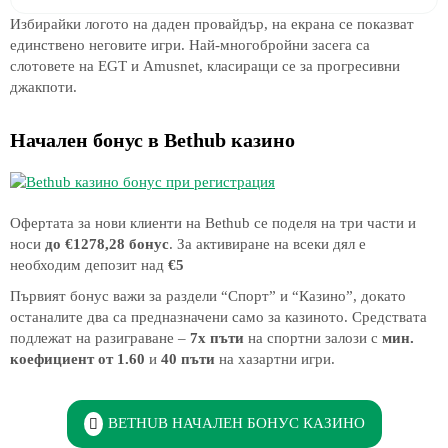
Избирайки логото на даден провайдър, на екрана се показват
единствено неговите игри. Най-многобройни засега са
слотовете на EGT и Amusnet, класиращи се за прогресивни
джакпоти.
Начален бонус в Bethub казино
Офертата за нови клиенти на Bethub се поделя на три части и
носи
до €1278,28 бонус
. За активиране на всеки дял е
необходим депозит над
€5
Първият бонус важи за раздели “Спорт” и “Казино”, докато
останалите два са предназначени само за казиното. Средствата
подлежат на разиграване –
7x пъти
на спортни залози с
мин.
коефициент от 1.60
и
40 пъти
на хазартни игри.
BETHUB НАЧАЛЕН БОНУС КАЗИНО