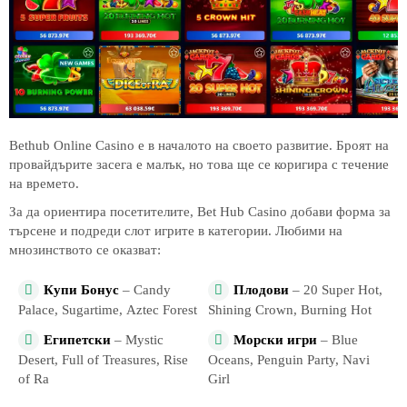
Bethub Online Casino е в началото на своето развитие. Броят на
провайдърите засега е малък, но това ще се коригира с течение
на времето.
За да ориентира посетителите, Bet Hub Casino добави форма за
търсене и подреди слот игрите в категории. Любими на
мнозинството се оказват:
Купи Бонус
– Candy
Плодови
– 20 Super Hot,
Palace, Sugartime, Aztec Forest
Shining Crown, Burning Hot
Египетски
– Mystic
Морски игри
– Blue
Desert, Full of Treasures, Rise
Oceans, Penguin Party, Navi
of Ra
Girl