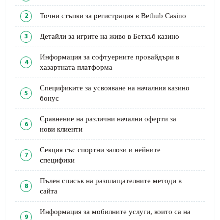
Точни стъпки за регистрация в Bethub Casino
Детайли за игрите на живо в Бетхъб казино
Информация за софтуерните провайдъри в
хазартната платформа
Спецификите за усвояване на началния казино
бонус
Сравнение на различни начални оферти за
нови клиенти
Секция със спортни залози и нейните
специфики
Пълен списък на разплащателните методи в
сайта
Информация за мобилните услуги, които са на