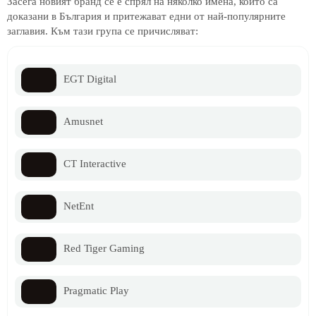
Засега новият бранд се е спрял на няколко имена, които са
доказани в България и притежават едни от най-популярните
заглавия. Към тази група се причисляват:
EGT Digital
Amusnet
CT Interactive
NetEnt
Red Tiger Gaming
Pragmatic Play