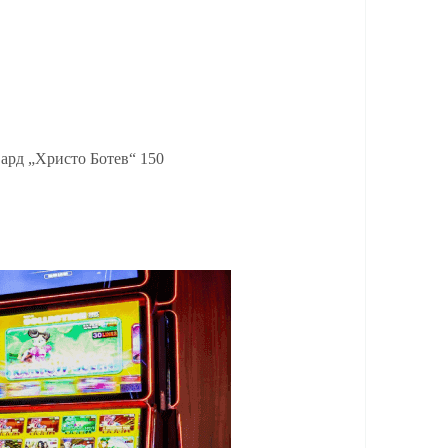
вард „Христо Ботев“ 150