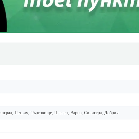
нград, Петрич, Търговище, Плевен, Варна, Силистра, Добрич