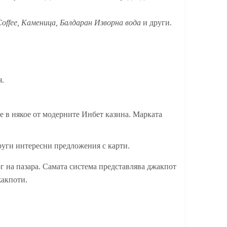
 Coffee, Каменица, Балдаран Изворна вода
и други.
я.
е в някое от модерните Инбет казина. Марката
други интересни предложения с карти.
г на пазара. Самата система представлява джакпот
жакпоти.