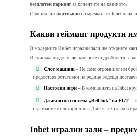
безплатен паркинг
за клиентите на казиното.
Официални
партньори
на мрежата от Inbet играл
Какви гейминг продукти им
В модерните Инбет игрални зали ще откриете какт
В списъка по-долу ще намерите подробности за ко
Слот машини
– Не само огромният им брой
предоставя ротативки на редица водещи доставч
Настолни игри
– В компанията на Inbet кру
Джакпотна система „Bell link” на EGT
– Т
състезание от четири нива. Две от тях са фикси
Inbet игрални зали – преди