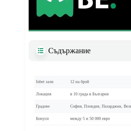
Съдържание
Inbet зали
12 на брой
Локация
в 10 града в България
Градове
София, Пловдив, Пазарджик, Вели
Бонуси
между 5 и 50 000 евро