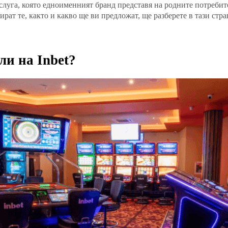
услуга, която едноименният бранд представя на родните потребит
мират те, както и какво ще ви предложат, ще разберете в тази ст
ли на Inbet?