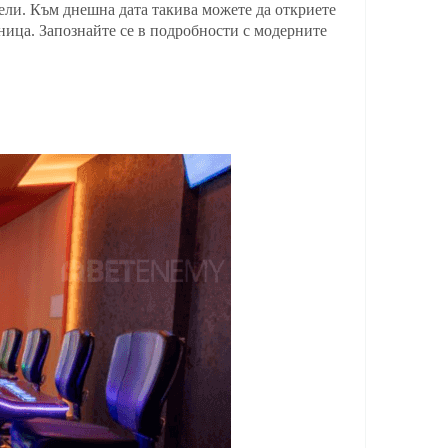
ели. Към днешна дата такива можете да откриете
раница. Запознайте се в подробности с модерните