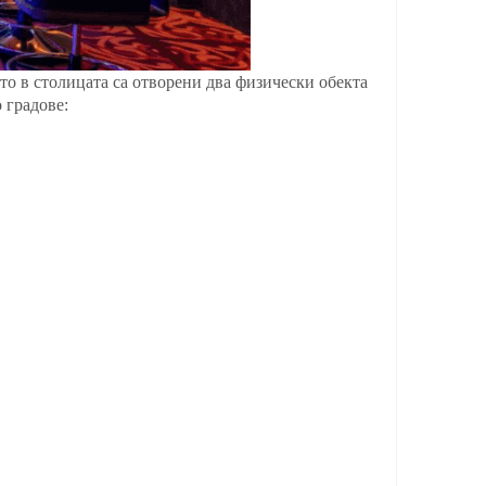
ато в столицата са отворени два физически обекта
 градове: