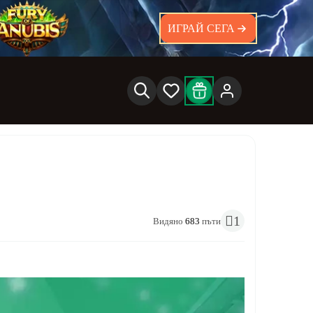
ИГРАЙ СЕГА
1
Видяно
683
пъти